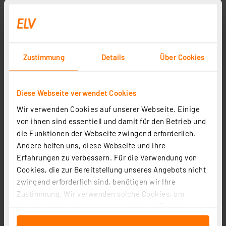
Zustimmung
Details
Über Cookies
Diese Webseite verwendet Cookies
Wir verwenden Cookies auf unserer Webseite. Einige
von ihnen sind essentiell und damit für den Betrieb und
die Funktionen der Webseite zwingend erforderlich.
Andere helfen uns, diese Webseite und ihre
ELV Bausatz Homematic Funkmodul für Raspberry Pi
Erfahrungen zu verbessern. Für die Verwendung von
HM-MOD-RPI-PCB
Cookies, die zur Bereitstellung unseres Angebots nicht
Artikel-Nr. 142141
zwingend erforderlich sind, benötigen wir Ihre
1
2
3
4
5
Zustimmung. Wir verwenden solche Cookies, um
(45)
Inhalte und Anzeigen zu personalisieren, Funktionen
19,95 €
für soziale Medien anbieten zu können und die Zugriffe