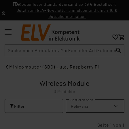
Kostenloser Standardversand ab 39 € Bestellwert
Jetzt zum ELV-Newsletter anmelden und einen 10 €
Gutschein erhalten
Suche
Minicomputer (SBC) - u.a. Raspberry Pi
Wireless Module
3 Produkte
Sortieren nach
Filter
Relevanz
Seite 1 von 1