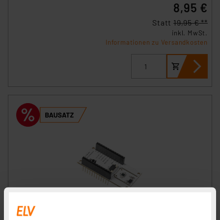
8,95 €
Statt
19,95 € **
inkl. MwSt.
Informationen zu Versandkosten
ELV Applikationsmodul Optische Strahlungssensoren,