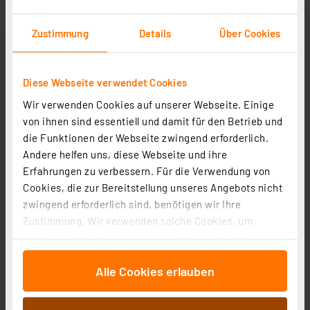
ELV-AM-ORS
Artikel-Nr. 160837
Zustimmung
Details
Über Cookies
13,95 €
Statt
34,95 € **
Diese Webseite verwendet Cookies
inkl. MwSt.
Informationen zu Versandkosten
Wir verwenden Cookies auf unserer Webseite. Einige
von ihnen sind essentiell und damit für den Betrieb und
die Funktionen der Webseite zwingend erforderlich.
Andere helfen uns, diese Webseite und ihre
Erfahrungen zu verbessern. Für die Verwendung von
Cookies, die zur Bereitstellung unseres Angebots nicht
zwingend erforderlich sind, benötigen wir Ihre
Zustimmung. Wir verwenden solche Cookies, um
Inhalte und Anzeigen zu personalisieren, Funktionen
für soziale Medien anbieten zu können und die Zugriffe
Alle Cookies erlauben
auf unsere Website zu analysieren. Außerdem geben
wir Informationen zu Ihrer Verwendung unserer Website
an unsere Partner für soziale Medien, Werbung und