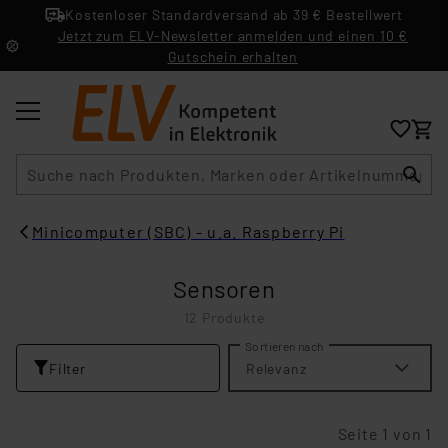
Kostenloser Standardversand ab 39 € Bestellwert
Jetzt zum ELV-Newsletter anmelden und einen 10 €
Gutschein erhalten
Suche
Minicomputer (SBC) - u.a. Raspberry Pi
Sensoren
12 Produkte
Sortieren nach
Filter
Relevanz
Seite 1 von 1