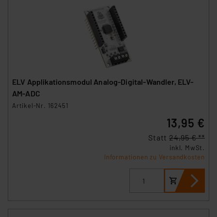
Überwachungsprogrammen verarbeiten, ohne dass
hiergegen Klagemöglichkeiten für Europäer bestehen.
Unsere Kooperation mit diesen Dienstleistern stützt
sich auf die Standarddatenschutzklauseln der
Europäischen Kommission sowie einer eigenen
Beurteilung der mit der Datenübermittlung,
insbesondere der Art der übermittelten Daten,
ELV Applikationsmodul Analog-Digital-Wandler, ELV-
verbundenen Risiken.“
AM-ADC
Artikel-Nr. 162451
Impressum
|
Datenschutzerklärung
13,95 €
Statt
24,95 € **
inkl. MwSt.
Informationen zu Versandkosten