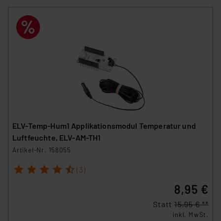
ELV-Temp-Hum1 Applikationsmodul Temperatur und
Luftfeuchte, ELV-AM-TH1
Artikel-Nr. 158055
1
2
3
4
5
(3)
8,95 €
Statt
15,95 € **
inkl. MwSt.