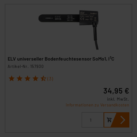
ELV universeller Bodenfeuchtesensor SoMo1, I²C
Artikel-Nr. 157930
1
2
3
4
5
(3)
34,95 €
inkl. MwSt.
Informationen zu Versandkosten