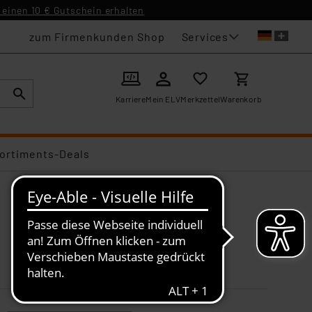
einen 10 € Gutschein erhalten
Services
zum Firmenkunden Shop
Karriere
Mein ELV
Merkzettel
Warenkorb
ortiments-Deals