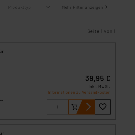
Produkttyp
Mehr Filter anzeigen
Seite 1 von 1
ür
39,95 €
inkl. MwSt.
Informationen zu Versandkosten
er
***
 der
ur