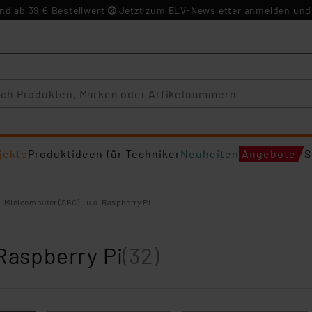
d ab 39 € Bestellwert
Jetzt zum ELV-Newsletter anmelden und 
jekte
Produktideen für Techniker
Neuheiten
Angebote
S
Minicomputer (SBC) - u.a. Raspberry Pi
Raspberry Pi
(32)