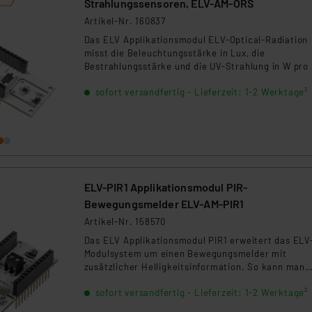
Strahlungssensoren, ELV-AM-ORS
Artikel-Nr. 160837
Das ELV Applikationsmodul ELV-Optical-Radiation
misst die Beleuchtungsstärke in Lux, die
Bestrahlungsstärke und die UV-Strahlung in W pro
Zudem wird der UV-Index ermittelt. Damit stellt da
sofort versandfertig - Lieferzeit: 1-2 Werktage²
Modul eine spannende Erweiterung des Modulsyst
dar.
ELV-PIR1 Applikationsmodul PIR-
Bewegungsmelder ELV-AM-PIR1
Artikel-Nr. 158570
Das ELV Applikationsmodul PIR1 erweitert das ELV
Modulsystem um einen Bewegungsmelder mit
zusätzlicher Helligkeitsinformation. So kann man
zusammen mit dem ELV Modulgehäuse einen
sofort versandfertig - Lieferzeit: 1-2 Werktage²
kompakten und stromsparenden LoRaWAN-Sensor
realisieren. Ein zusätzlich vorhandener Schaltaus