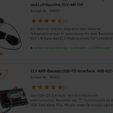
und Luftfeuchte, ELV-AM-TH1
Artikel-Nr. 158055
1
2
3
4
5
(3)
Ein interner und ein abgesetzt betreibbarer
Temperatursensor in Verbindung mit dem Basismo
ELV-LW-Base des ELV-Modulsystems für LoRaWAN
sofort versandfertig - Lieferzeit: 1-2 Werktage²
ELV ARR-Bausatz USB-I²C-Interface, USB-I2C
Artikel-Nr. 160452
1
2
3
4
5
(1)
Das USB-I2C-2 erlaubt den Anschluss von
elektronischen Bauteilen mit I²C-Schnittstelle an 
USB-Port eines PCs. Mittels eines Terminalprogr
kann das Interface konfiguriert werden und mit de