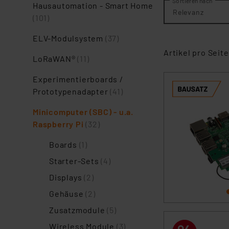
Sortieren nach
Hausautomation - Smart Home
Relevanz
(101)
ELV-Modulsystem
(37)
Artikel pro Seite
LoRaWAN®
(11)
Experimentierboards /
Prototypenadapter
(41)
Minicomputer (SBC) - u.a.
Raspberry Pi
(32)
Boards
(1)
Starter-Sets
(4)
Displays
(2)
Gehäuse
(2)
Zusatzmodule
(5)
Wireless Module
(3)