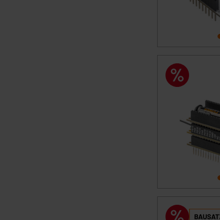
Für die USA besteht kein A
Datenschutz nach EU-Standa
Daten in Überwachungsprogr
Unsere Kooperation mit dies
Kommission sowie einer eige
Daten, verbundenen Risiken
Impressum
|
Datenschutzer