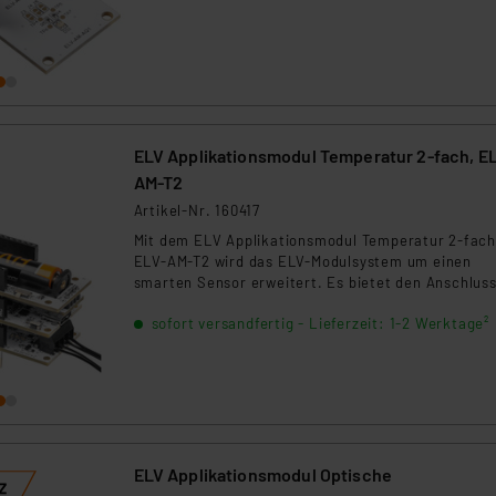
ngemessenheitsbeschluss der EU. Dies bedeutet, dass die USA al
rds eingestuft wird. So besteht etwa das Risiko, dass US-Beh
ammen verarbeiten, ohne dass hiergegen Klagemöglichkeiten fü
en Dienstleistern stützt sich auf die Standarddatenschutzklause
nen Beurteilung der mit der Datenübermittlung, insbesondere der
.“
ELV Applikationsmodul Temperatur 2-fach, E
AM-T2
klärung
Artikel-Nr. 160417
Mit dem ELV Applikationsmodul Temperatur 2-fac
ELV-AM-T2 wird das ELV-Modulsystem um einen
smarten Sensor erweitert. Es bietet den Anschlus
zwei abgesetzten Temperaturfühlern, die an
sofort versandfertig - Lieferzeit: 1-2 Werktage²
verschiedenen Orten platziert werden können. In
Verbindung mit der ELV-LW-Base ist ein Auslesen
dieser örtlichen Temperaturen und die zeitgleiche
Berechnung der Temperaturdifferenz möglich.
ELV Applikationsmodul Optische