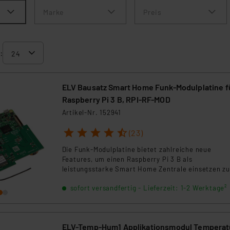
Marke
Preis
:
ELV Bausatz Smart Home Funk-Modulplatine f
Raspberry Pi 3 B, RPI-RF-MOD
Artikel-Nr. 152941
1
2
3
4
5
(23)
Die Funk-Modulplatine bietet zahlreiche neue
Features, um einen Raspberry Pi 3 B als
leistungsstarke Smart Home Zentrale einsetzen zu
können. Damit wird die Systemperformance ggü. d
sofort versandfertig - Lieferzeit: 1-2 Werktage²
Homematic Zentrale CCU2 vielfach übertroffen. **
Hinweis: Hierbei handelt es sich um einen Bausatz,
noch zusammengebaut werden muss! *****
ELV-Temp-Hum1 Applikationsmodul Temperat