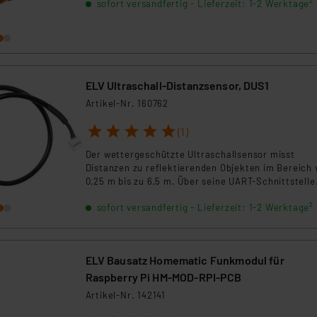
sofort versandfertig - Lieferzeit: 1-2 Werktage²
angeschlossenen I²C-Bauteilen kommunizieren.
ELV Ultraschall-Distanzsensor, DUS1
Artikel-Nr. 160762
1
2
3
4
5
(1)
Der wettergeschützte Ultraschallsensor misst
Distanzen zu reflektierenden Objekten im Bereich 
0,25 m bis zu 6,5 m. Über seine UART-Schnittstelle
lässt er sich einfach in eigene Projekte oder mit 
sofort versandfertig - Lieferzeit: 1-2 Werktage²
Interface ELV-LW-INT1 zu einem LoRaWAN®-Senso
mit vielfältigen Funktionen erweitern.
ELV Bausatz Homematic Funkmodul für
Raspberry Pi HM-MOD-RPI-PCB
Artikel-Nr. 142141