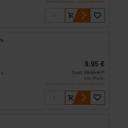
Informationen zu Versandkosten
s Land mit unzureichendem
örden personenbezogene
r Europäer bestehen.
ln der Europäischen
 Art der übermittelten
LV-
9,95 €
h
Statt
29,95 € **
s von
inkl. MwSt.
Informationen zu Versandkosten