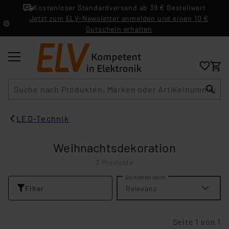
Kostenloser Standardversand ab 39 € Bestellwert
Jetzt zum ELV-Newsletter anmelden und einen 10 €
Gutschein erhalten
Suche
LED-Technik
Weihnachtsdekoration
3 Produkte
Sortieren nach
Filter
Relevanz
Seite 1 von 1