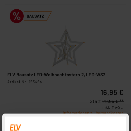
ELV Bausatz LED-Weihnachtsstern 2, LED-WS2
Artikel-Nr. 153464
16,95 €
Statt
29,95 € **
inkl. MwSt.
Informationen zu Versandkosten