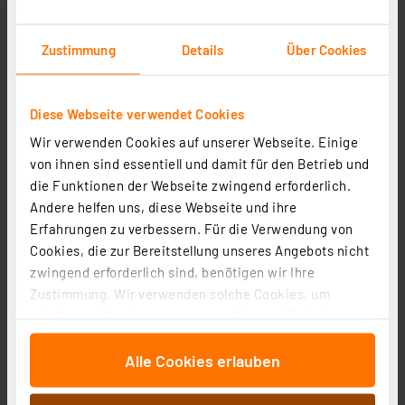
Zustimmung
Details
Über Cookies
Diese Webseite verwendet Cookies
ELV Bausatz LED-Timer-Schneemann LED-SM1
Wir verwenden Cookies auf unserer Webseite. Einige
Artikel-Nr. 150169
von ihnen sind essentiell und damit für den Betrieb und
1
2
3
4
5
(4)
die Funktionen der Webseite zwingend erforderlich.
Andere helfen uns, diese Webseite und ihre
14,95 €
Erfahrungen zu verbessern. Für die Verwendung von
Statt
24,95 € **
Cookies, die zur Bereitstellung unseres Angebots nicht
inkl. MwSt.
zwingend erforderlich sind, benötigen wir Ihre
Informationen zu Versandkosten
Zustimmung. Wir verwenden solche Cookies, um
Inhalte und Anzeigen zu personalisieren, Funktionen
für soziale Medien anbieten zu können und die Zugriffe
Alle Cookies erlauben
auf unsere Website zu analysieren. Außerdem geben
wir Informationen zu Ihrer Verwendung unserer Website
an unsere Partner für soziale Medien, Werbung und