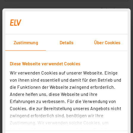
Seite 1 von 1
Smart Home – mit Starter-Sets schnell
realisiert, intuitiv konfiguriert
Homematic IP bietet allen, die eine
Zustimmung
Details
Über Cookies
Hausautomatisierung besonders schnell und einfach
realisieren wollen, die punktgenaue Lösung für
bestimmte Aufgaben im Smart Home. Ob Sicherheit,
Diese Webseite verwendet Cookies
Beschattung, Heizungssteuerung, Licht-
Wir verwenden Cookies auf unserer Webseite. Einige
Management, Wetter-und Umweltdaten-Auswertung,
von ihnen sind essentiell und damit für den Betrieb und
für jede Aufgabe im Haus bietet Homematic IP die
die Funktionen der Webseite zwingend erforderlich.
richtige Einstiegslösung mit dem passenden
Andere helfen uns, diese Webseite und ihre
Homematic IP Starter-Set!
Erfahrungen zu verbessern. Für die Verwendung von
Cookies, die zur Bereitstellung unseres Angebots nicht
Homematic IP bietet alle Vorteile eines modernen
zwingend erforderlich sind, benötigen wir Ihre
Smart Home Systems mit umfangreichem Fernzugriff,
Zustimmung. Wir verwenden solche Cookies, um
höchster Erreichbarkeit, einfachster Konfiguration
Inhalte und Anzeigen zu personalisieren, Funktionen
und sehr hoher Datensicherheit.