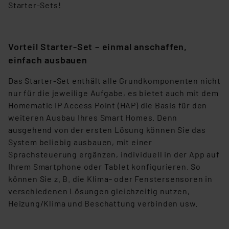
Starter-Sets!
erteilte Zustimmung können Sie jederzeit unter dem
Link „Cookie Einstellungen“ anpassen oder widerrufen.
Die Rechtmäßigkeit der Speicherung, Abrufung und
Vorteil Starter-Set – einmal anschaffen,
Weiterverarbeitung dieser Daten zur Auswertung und
einfach ausbauen
Analyse bis zum Zeitpunkt des Widerrufs bleibt hiervon
unberührt. Ihre Browser-Einstellungen können dazu
Das Starter-Set enthält alle Grundkomponenten nicht
führen, dass die Einstellungen nicht längerfristig
nur für die jeweilige Aufgabe, es bietet auch mit dem
gespeichert werden und dieses Banner erneut
Homematic IP Access Point (HAP) die Basis für den
angezeigt wird.
weiteren Ausbau Ihres Smart Homes. Denn
ausgehend von der ersten Lösung können Sie das
„Einige Drittanbieter verarbeiten personenbezogene
System beliebig ausbauen, mit einer
Daten in den USA. Ihre Einwilligung zur Einbindung von
Sprachsteuerung ergänzen, individuell in der App auf
Cookies dieser Drittanbieter umfasst daher ggf. auch
Ihrem Smartphone oder Tablet konfigurieren. So
die Verarbeitung Ihrer Daten in den USA gemäß Art. 49
können Sie z. B. die Klima- oder Fenstersensoren in
(1) lit. a DSGVO. Nähere Infos zu diesen Drittanbietern
verschiedenen Lösungen gleichzeitig nutzen,
und zu der jeweiligen Datenübermittlung erhalten Sie in
Heizung/Klima und Beschattung verbinden usw.
der Datenschutzerklärung. Für die USA besteht kein
Angemessenheitsbeschluss der EU. Dies bedeutet,