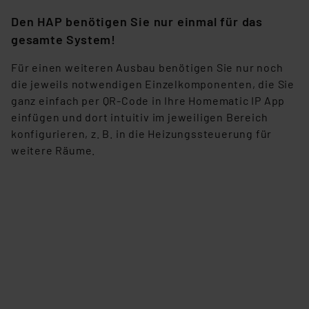
dass die USA als Land mit unzureichendem
Datenschutz nach EU-Standards eingestuft wird. So
Den HAP benötigen Sie nur einmal für das
besteht etwa das Risiko, dass US-Behörden
gesamte System!
personenbezogene Daten in
Für einen weiteren Ausbau benötigen Sie nur noch
Überwachungsprogrammen verarbeiten, ohne dass
die jeweils notwendigen Einzelkomponenten, die Sie
hiergegen Klagemöglichkeiten für Europäer bestehen.
ganz einfach per QR-Code in Ihre Homematic IP App
Unsere Kooperation mit diesen Dienstleistern stützt
einfügen und dort intuitiv im jeweiligen Bereich
sich auf die Standarddatenschutzklauseln der
konfigurieren, z. B. in die Heizungssteuerung für
Europäischen Kommission sowie einer eigenen
weitere Räume.
Beurteilung der mit der Datenübermittlung,
insbesondere der Art der übermittelten Daten,
verbundenen Risiken.“
Impressum
|
Datenschutzerklärung