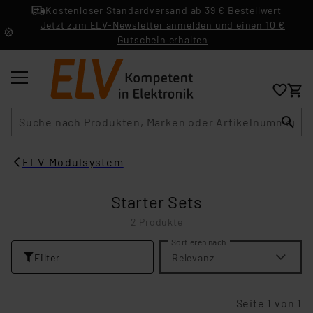
Kostenloser Standardversand ab 39 € Bestellwert
Jetzt zum ELV-Newsletter anmelden und einen 10 €
Gutschein erhalten
Suche
ELV-Modulsystem
Starter Sets
2 Produkte
Sortieren nach
Filter
Relevanz
Seite 1 von 1