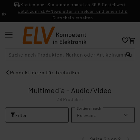
Kostenloser Standardversand ab 39 € Bestellwert
Jetzt zum ELV-Newsletter anmelden und einen 10 €
Gutschein erhalten
Suche
Produktideen für Techniker
Multimedia - Audio/Video
39 Produkte
Sortieren nach
Filter
Relevanz
Seite 2 von 2