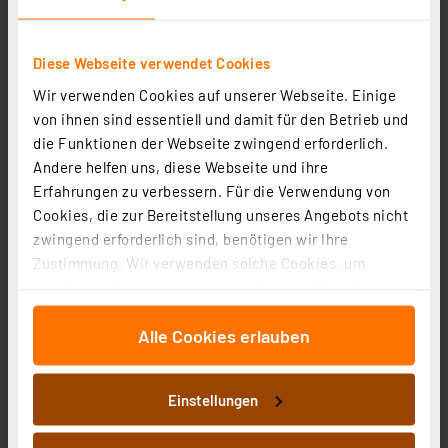
Adapter F-Buchse auf Koaxial-Buchse
Artikel-Nr. 021888
Diese Webseite verwendet Cookies
Wir verwenden Cookies auf unserer Webseite. Einige
1
2
3
4
5
(2)
von ihnen sind essentiell und damit für den Betrieb und
0,49 €
die Funktionen der Webseite zwingend erforderlich.
Andere helfen uns, diese Webseite und ihre
inkl. MwSt.
Informationen zu Versandkosten
Erfahrungen zu verbessern. Für die Verwendung von
Cookies, die zur Bereitstellung unseres Angebots nicht
zwingend erforderlich sind, benötigen wir Ihre
Zustimmung. Wir verwenden solche Cookies, um
Inhalte und Anzeigen zu personalisieren, Funktionen
für soziale Medien anbieten zu können und die Zugriffe
Alle Cookies erlauben
auf unsere Website zu analysieren. Außerdem geben
wir Informationen zu Ihrer Verwendung unserer Website
an unsere Partner für soziale Medien, Werbung und
Einstellungen
Analysen weiter. Unsere Partner führen diese
Informationen möglicherweise mit weiteren Daten