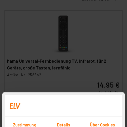
hama Universal-Fernbedienung TV, Infrarot, für 2
Geräte, große Tasten, lernfähig
Artikel-Nr. 258542
14,95 €
inkl. MwSt.
Informationen zu Versandkosten
Zustimmung
Details
Über Cookies