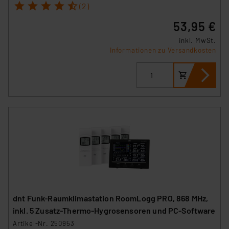
1
2
3
4
5
(2)
Angemessenheitsbeschluss der EU. Dies bedeutet,
dass die USA als Land mit unzureichendem
53,95 €
Datenschutz nach EU-Standards eingestuft wird. So
inkl. MwSt.
besteht etwa das Risiko, dass US-Behörden
Informationen zu Versandkosten
personenbezogene Daten in
Überwachungsprogrammen verarbeiten, ohne dass
hiergegen Klagemöglichkeiten für Europäer bestehen.
Unsere Kooperation mit diesen Dienstleistern stützt
sich auf die Standarddatenschutzklauseln der
Europäischen Kommission sowie einer eigenen
Beurteilung der mit der Datenübermittlung,
insbesondere der Art der übermittelten Daten,
verbundenen Risiken.“
Impressum
|
Datenschutzerklärung
dnt Funk-Raumklimastation RoomLogg PRO, 868 MHz,
inkl. 5 Zusatz-Thermo-Hygrosensoren und PC-Software
Artikel-Nr. 250953