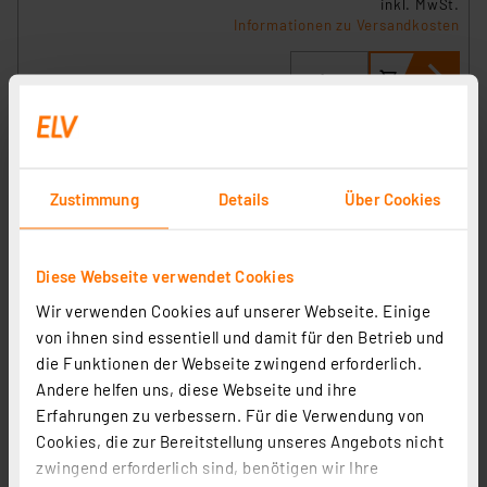
inkl. MwSt.
Informationen zu Versandkosten
Zustimmung
Details
Über Cookies
Diese Webseite verwendet Cookies
Wir verwenden Cookies auf unserer Webseite. Einige
von ihnen sind essentiell und damit für den Betrieb und
technoline Funk-Wetterstation WS 9040 V2, mit
die Funktionen der Webseite zwingend erforderlich.
Außensensor, 433 MHz, Modelljahr 2022
Andere helfen uns, diese Webseite und ihre
Artikel-Nr. 087782
Erfahrungen zu verbessern. Für die Verwendung von
1
2
3
4
5
(4)
Cookies, die zur Bereitstellung unseres Angebots nicht
zwingend erforderlich sind, benötigen wir Ihre
56,95 €