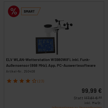
ELV WLAN-Wetterstation WS980WiFi, inkl. Funk-
Außensensor (868 MHz), App, PC-Auswertesoftware
Artikel-Nr. 250408
1
2
3
4
5
(23)
99,99 €
Statt
117,61 € **
inkl. MwSt.
Informationen zu Versandkosten