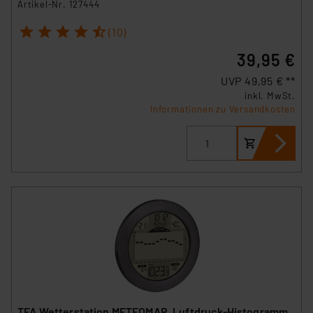
Artikel-Nr. 127444
1
2
3
4
5
(10)
39,95 €
UVP 49,95 € **
inkl. MwSt.
Informationen zu Versandkosten
TFA Wetterstation METEOMAR, Luftdruck-Histogramm,