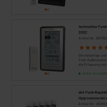
technoline Funk
2022
Artikel-Nr. 087782
1
2
3
4
5
Die vielseitige u
Funk-Außensensor 
die Erfassung und
sofort versandfe
dnt Funk-Raumkl
Hygrosensoren 
Artikel-Nr. 25095