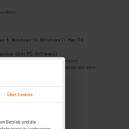
punkte)
ws 8, Windows 10, Windows 11, Mac OS
passbar über PC-Software)
 die ältesten Daten überschrieben)
ur stetigen Verbindung der Station mit dem
ne (iOS & Android)
Über Cookies
u 1 Jahr
en Betrieb und die
ie als Backup-Stromquelle
Erfahrungen zu verbessern.