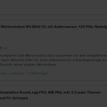
-Wetterstation WS 9040 V2, mit Außensensor, 433 MHz, Modellj
(4)
nd kompakte Funk-Wetterstation lässt zusammen mit dem mitgeliefert
kaum Wünsche offen für einen ambitionierten und preisgünstigen Sta
 Einsicht seiner eigenen Wetterdaten.
rtig - Lieferzeit: 1-2 Werktage²
imastation RoomLogg PRO, 868 MHz, inkl. 5 Zusatz-Thermo-
und PC-Software
3