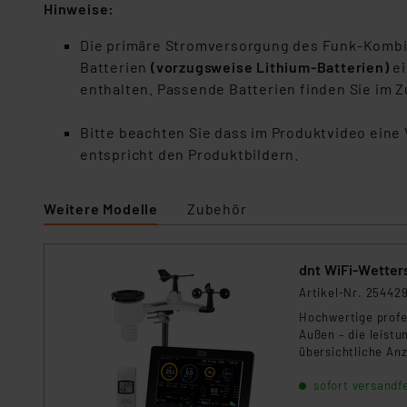
Für die USA besteht kein A
Hinweise:
Datenschutz nach EU-Standa
Die primäre Stromversorgung des Funk-Kombi-
Daten in Überwachungsprogr
Batterien
(vorzugsweise Lithium-Batterien)
ei
Unsere Kooperation mit dies
enthalten. Passende Batterien finden Sie im 
Kommission sowie einer eige
Daten, verbundenen Risiken
Bitte beachten Sie dass im Produktvideo ein
entspricht den Produktbildern.
Impressum
|
Datenschutzer
Weitere Modelle
Zubehör
dnt WiFi-Wetter
Artikel-Nr. 25442
Hochwertige profe
Außen – die leist
übersichtliche An
Visualisierungsmög
sofort versandfe
Raumklima-Erfass
Bodenfeuchtesens