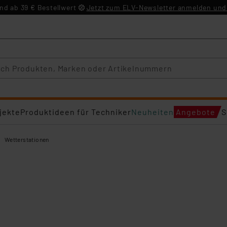
d ab 39 € Bestellwert
Jetzt zum ELV-Newsletter anmelden und 
jekte
Produktideen für Techniker
Neuheiten
Angebote
S
Wetterstationen