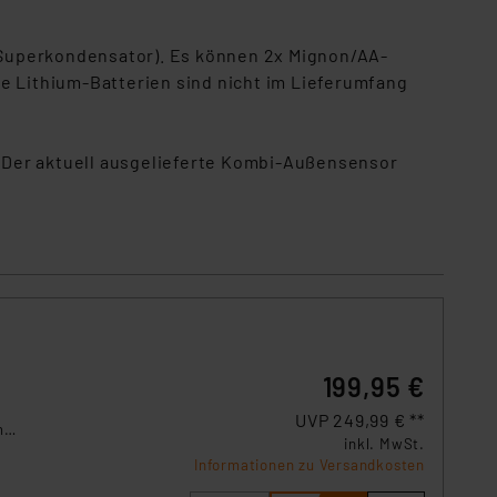
s Land mit unzureichendem
örden personenbezogene
(Superkondensator). Es können 2x Mignon/AA-
r Europäer bestehen.
e Lithium-Batterien sind nicht im Lieferumfang
ln der Europäischen
 Art der übermittelten
 Der aktuell ausgelieferte Kombi-Außensensor
199,95 €
UVP 249,99 € **
n
inkl. MwSt.
em
Informationen zu Versandkosten