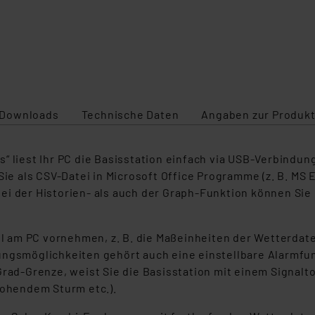
Downloads
Technische Daten
Angaben zur Produkt
“ liest Ihr PC die Basisstation einfach via USB-Verbindung
Sie als CSV-Datei in Microsoft Office Programme (z. B. MS
ei der Historien- als auch der Graph-Funktion können Sie
 PC vornehmen, z. B. die Maßeinheiten der Wetterdaten (°C
ungsmöglichkeiten gehört auch eine einstellbare Alarmf
Grad-Grenze, weist Sie die Basisstation mit einem Signalt
rohendem Sturm etc.).