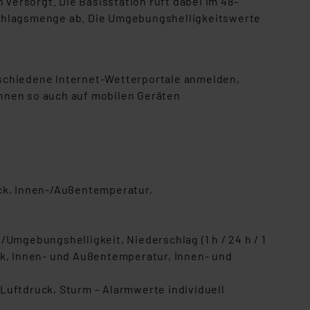
ersorgt. Die Basisstation ruft dabei im 48-
schlagsmenge ab. Die Umgebungshelligkeitswerte
rschiedene Internet-Wetterportale anmelden,
hnen so auch auf mobilen Geräten
uck, Innen-/Außentemperatur,
Umgebungshelligkeit, Niederschlag (1 h / 24 h / 1
ck, Innen- und Außentemperatur, Innen- und
Luftdruck, Sturm – Alarmwerte individuell