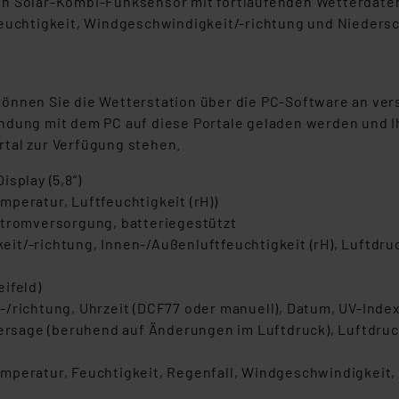
n Solar-Kombi-Funksensor mit fortlaufenden Wetterdaten v
tfeuchtigkeit, Windgeschwindigkeit/-richtung und Nieder
können Sie die Wetterstation über die PC-Software an ve
ndung mit dem PC auf diese Portale geladen werden und I
tal zur Verfügung stehen.
splay (5,8“)
peratur, Luftfeuchtigkeit (rH))
Stromversorgung, batteriegestützt
it/-richtung, Innen-/Außenluftfeuchtigkeit (rH), Luftdr
ifeld)
/richtung, Uhrzeit (DCF77 oder manuell), Datum, UV-Index/
rhersage (beruhend auf Änderungen im Luftdruck), Luftdru
mperatur, Feuchtigkeit, Regenfall, Windgeschwindigkeit, 