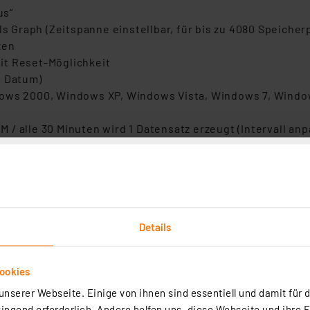
us“
ls Graph (Zeitspanne einstellbar, für bis zu 4080 Speicher
zen
it Reset-Möglichkeit
, Datum)
dows 2000, Windows XP, Windows Vista, Windows 7, Windo
h
/ alle 30 Minuten wird 1 Datensatz erzeugt (Intervall an
tteriewechsel erhalten (bei einem vollen Speicher werden
her Underground, WeatherBug, Weathercloud) / Hinweis: z
t Internetverbindung benötigt.
weather
/ i.V.m. z.B. Weather Underground
 Underground) für mobile Wetterdatenansicht am Smartpho
Details
isplay) und Wandmontage (3 Einhängeösen) geeignet
ookies
ensator bis zu 20 Stunden / Backup-Batterielaufzeit bis z
nserer Webseite. Einige von ihnen sind essentiell und damit für d
erter Superkondensator, 5,5 V, 2 F); 2x Mignon/AA-Batter
ngend erforderlich. Andere helfen uns, diese Webseite und ihre 