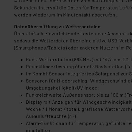
All diese Funktionen werden vom batteriegestützte
Sekunden-Intervall die Daten für Temperatur, Luf
werden wiederum im Minutentakt abgerufen.
Datenübermittlung zu Wetterportalen
Über einfach einzurichtende kostenlose Accounts 
sodass die Wetterdaten über eine aktive USB-Verbi
(Smartphones/Tablets) oder anderen Nutzern im Por
Funk-Wetterstation (868 MHz) mit 14,7-cm-LC-Di
Raumklimaerfassung über die Basisstation (Tem
Im Kombi-Sensor integriertes Solarpanel zur 
Sensoren für Niederschlag, Windgeschwindigke
Umgebungshelligkeit/UV-Index
Funkreichweite Außensensor: bis zu 100 m (Fre
Display mit Anzeigen für Windgeschwindigkeit-
Woche / 1 Monat / total), grafische Wettervo
Außenluftfeuchte (rH)
Alarm-Funktionen für Temperatur, gefühlte Te
einstellbar