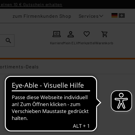
einen 10 € Gutschein erhalten
Services
zum Firmenkunden Shop
Karriere
Mein ELV
Merkzettel
Warenkorb
ortiments-Deals