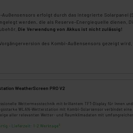
ngemessenheitsbeschluss der EU. Dies bedeutet, dass die USA al
rds eingestuft wird. So besteht etwa das Risiko, dass US-Beh
Außensensors erfolgt durch das integrierte Solarpanel 
ammen verarbeiten, ohne dass hiergegen Klagemöglichkeiten fü
ngelegt werden, die als Reserve-Energiequelle dienen. Di
en Dienstleistern stützt sich auf die Standarddatenschutzklause
Zubehör.
Die Verwendung von Akkus ist nicht zulässig!
nen Beurteilung der mit der Datenübermittlung, insbesondere der
.“
e Vorgängerversion des Kombi-Außensensors gezeigt wird.
klärung
station WeatherScreen PRO V2
9
ssionelle Wettermesstechnik mit brillantem TFT-Display für Innen und
ungsstarke WLAN-Wetterstation mit Kombi-Solarsensor verbindet eine
zeige aller relevanten Wetter- und Raumklimadaten mit umfangreiche
lichkeiten. Sie ist zusätzlich mit bis zu 9 Raumklimasensoren zu ein
rtig - Lieferzeit: 1-2 Werktage²
ungssystem erweiterbar.*** NEU 09/2023: Erweiterbar um
oren, Bodentemperatursensoren und Wassertemperatursensoren ***