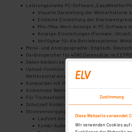
Leistungsstarke PC-Software „EasyWeatherPl
Visuelle Darstellung der Wetterhistorie a
Einfache Einstellung der Alarmwertgren
Min-/Max-Wert-Anzeige in PC-Software m
Anzeige-Einstellungen (Formate, Uhrzeit
Verfügbar für die Betriebssysteme: Win
Menü- und Anzeigesprache: Englisch, Deutsc
Gerätespeicher für 4080 Datensätze im EEPROM 
Daten bleiben bei einem Stromausfall oder Ba
Upload-Funktion für Wetterportale (z.B. Weat
Wetterportal wird ein dauerhaft aktiver PC mi
Kompatibel mit IFTTT: u. a.
https://ifttt.com/
Kostenlose Wetterportal-Apps (z. B. Weather
Zustimmung
Für Tischaufstellung (Tischständer für das D
Schutzart Kombi-Außensensor: IP44
Stromversorgung
Diese Webseite verwendet C
Laufzeit bei voll aufgeladenem Superkond
Wir verwenden Cookies auf u
Kombi-Außensensor: Solar-Panel (integri
Funktionen der Webseite zwi