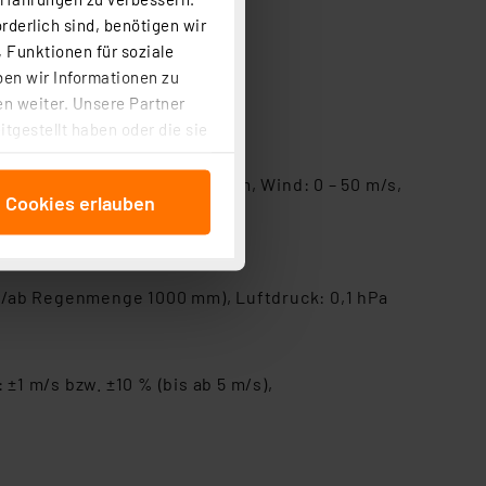
rderlich sind, benötigen wir
 Funktionen für soziale
ben wir Informationen zu
n weiter. Unsere Partner
tgestellt haben oder die sie
cken, stimmen Sie sowohl
anschließenden
nen/Außen), Regen: 0 – 9999 mm, Wind: 0 – 50 m/s,
e Cookies erlauben
beitungszwecke (Art. 6
 ist durch Klick auf den
 Cookies ablehnen oder ihr
 „Cookie Einstellungen“
bis/ab Regenmenge 1000 mm), Luftdruck: 0,1 hPa
tung dieser Daten zur
ser-Einstellungen können
r erneut angezeigt wird.
±1 m/s bzw. ±10 % (bis ab 5 m/s),
Einbindung von Cookies
. 49 (1) lit. a DSGVO.
n der Datenschutzerklärung.