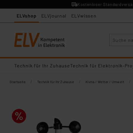
Kostenloser Standardversan
ELVshop
ELVjournal
ELVwissen
Suche
Technik für Ihr Zuhause
Technik für Elektronik-Pro
/
/
/
Startseite
Technik für Ihr Zuhause
Klima / Wetter / Umwelt