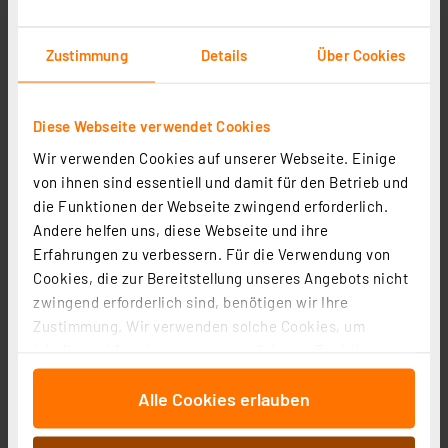
Artikel-Nr. 258417
6,95 €
Zustimmung
Details
Über Cookies
inkl. MwSt.
Produktdatenblatt
Informationen zu Versandkosten
Diese Webseite verwendet Cookies
Wir verwenden Cookies auf unserer Webseite. Einige
von ihnen sind essentiell und damit für den Betrieb und
die Funktionen der Webseite zwingend erforderlich.
Andere helfen uns, diese Webseite und ihre
Erfahrungen zu verbessern. Für die Verwendung von
Cookies, die zur Bereitstellung unseres Angebots nicht
zwingend erforderlich sind, benötigen wir Ihre
Zustimmung. Wir verwenden solche Cookies, um
Inhalte und Anzeigen zu personalisieren, Funktionen
für soziale Medien anbieten zu können und die Zugriffe
Osram LED Classic P 40, Filament, EEK A, 2,2 W, 470 lm,
Alle Cookies erlauben
auf unsere Website zu analysieren. Außerdem geben
E14, warmweiß, matt
wir Informationen zu Ihrer Verwendung unserer Website
Artikel-Nr. 258418
an unsere Partner für soziale Medien, Werbung und