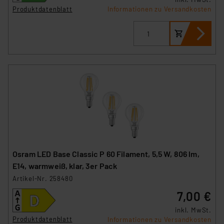
Überwachungsprogrammen verarbeiten, ohne dass
Produktdatenblatt
Informationen zu Versandkosten
hiergegen Klagemöglichkeiten für Europäer bestehen.
Unsere Kooperation mit diesen Dienstleistern stützt
sich auf die Standarddatenschutzklauseln der
Europäischen Kommission sowie einer eigenen
Beurteilung der mit der Datenübermittlung,
insbesondere der Art der übermittelten Daten,
verbundenen Risiken.“
Impressum
|
Datenschutzerklärung
Osram LED Base Classic P 60 Filament, 5,5 W, 806 lm,
E14, warmweiß, klar, 3er Pack
Artikel-Nr. 258480
7,00 €
inkl. MwSt.
Produktdatenblatt
Informationen zu Versandkosten