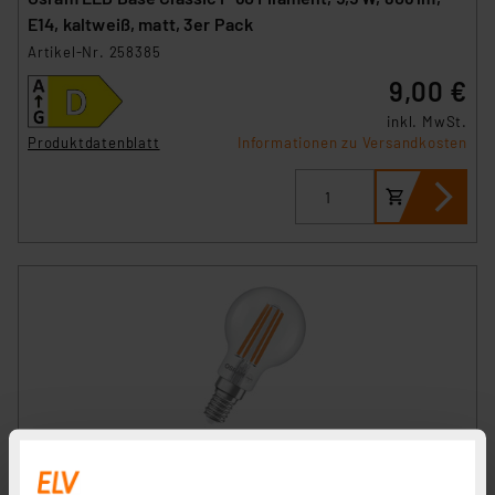
E14, kaltweiß, matt, 3er Pack
Artikel-Nr. 258385
9,00 €
inkl. MwSt.
Produktdatenblatt
Informationen zu Versandkosten
Osram LED Classic P 60, Filament, EEK A, 3,8 W, 806 lm,
E14, warmweiß, klar