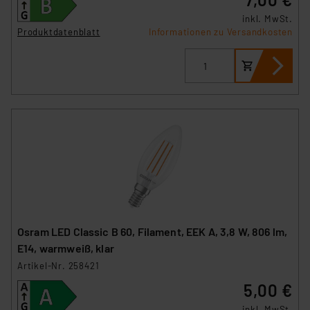
Cookies dieser Drittanbieter umfasst daher ggf. auch
inkl. MwSt.
die Verarbeitung Ihrer Daten in den USA gemäß Art. 49
Produktdatenblatt
Informationen zu Versandkosten
(1) lit. a DSGVO. Nähere Infos zu diesen Drittanbietern
und zu der jeweiligen Datenübermittlung erhalten Sie in
der Datenschutzerklärung. Für die USA besteht kein
Angemessenheitsbeschluss der EU. Dies bedeutet,
dass die USA als Land mit unzureichendem
Datenschutz nach EU-Standards eingestuft wird. So
besteht etwa das Risiko, dass US-Behörden
personenbezogene Daten in
Überwachungsprogrammen verarbeiten, ohne dass
hiergegen Klagemöglichkeiten für Europäer bestehen.
Unsere Kooperation mit diesen Dienstleistern stützt
sich auf die Standarddatenschutzklauseln der
Osram LED Classic B 60, Filament, EEK A, 3,8 W, 806 lm,
Europäischen Kommission sowie einer eigenen
E14, warmweiß, klar
Beurteilung der mit der Datenübermittlung,
Artikel-Nr. 258421
insbesondere der Art der übermittelten Daten,
5,00 €
verbundenen Risiken.“
inkl. MwSt.