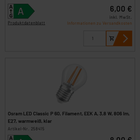
besteht etwa das Risiko, dass US-Behörden
6,00 €
personenbezogene Daten in
inkl. MwSt.
Überwachungsprogrammen verarbeiten, ohne dass
Produktdatenblatt
Informationen zu Versandkosten
hiergegen Klagemöglichkeiten für Europäer bestehen.
Unsere Kooperation mit diesen Dienstleistern stützt
sich auf die Standarddatenschutzklauseln der
Europäischen Kommission sowie einer eigenen
Beurteilung der mit der Datenübermittlung,
insbesondere der Art der übermittelten Daten,
verbundenen Risiken.“
Impressum
|
Datenschutzerklärung
Osram LED Classic P 60, Filament, EEK A, 3,8 W, 806 lm,
E27, warmweiß, klar
Artikel-Nr. 258415
8,00 €