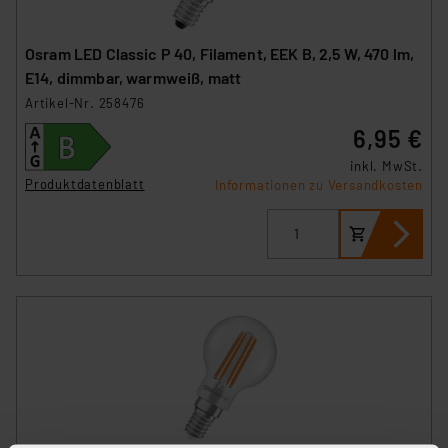
Osram LED Classic P 40, Filament, EEK B, 2,5 W, 470 lm,
E14, dimmbar, warmweiß, matt
Artikel-Nr. 258476
6,95 €
inkl. MwSt.
Produktdatenblatt
Informationen zu Versandkosten