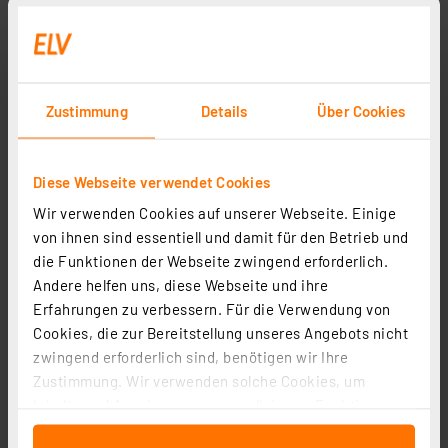
Osram LED Classic P 60, Filament, EEK A, 3,8 W, 806 lm,
E14, warmweiß, klar
Artikel-Nr. 258417
6,95 €
Zustimmung
Details
Über Cookies
inkl. MwSt.
Produktdatenblatt
Informationen zu Versandkosten
Diese Webseite verwendet Cookies
Wir verwenden Cookies auf unserer Webseite. Einige
von ihnen sind essentiell und damit für den Betrieb und
die Funktionen der Webseite zwingend erforderlich.
Andere helfen uns, diese Webseite und ihre
Erfahrungen zu verbessern. Für die Verwendung von
Cookies, die zur Bereitstellung unseres Angebots nicht
zwingend erforderlich sind, benötigen wir Ihre
Zustimmung. Wir verwenden solche Cookies, um
Inhalte und Anzeigen zu personalisieren, Funktionen
für soziale Medien anbieten zu können und die Zugriffe
Osram LED Base Classic P 60 Filament, 5,5 W, 806 lm,