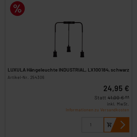
Überwachungsprogrammen verarbeiten, ohne dass
hiergegen Klagemöglichkeiten für Europäer bestehen.
Unsere Kooperation mit diesen Dienstleistern stützt
sich auf die Standarddatenschutzklauseln der
Europäischen Kommission sowie einer eigenen
Beurteilung der mit der Datenübermittlung,
insbesondere der Art der übermittelten Daten,
verbundenen Risiken.“
Impressum
|
Datenschutzerklärung
LUXULA Hängeleuchte INDUSTRIAL, LX100184, schwarz
Artikel-Nr. 254306
24,95 €
Statt
41,00 € **
inkl. MwSt.
Informationen zu Versandkosten