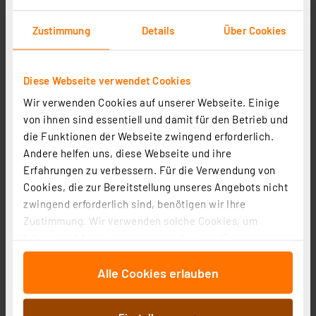
Zustimmung
Details
Über Cookies
Diese Webseite verwendet Cookies
Wir verwenden Cookies auf unserer Webseite. Einige
LUXULA Tischleuchte JAR, LX100187, schwarz
von ihnen sind essentiell und damit für den Betrieb und
Artikel-Nr. 254302
die Funktionen der Webseite zwingend erforderlich.
Andere helfen uns, diese Webseite und ihre
1
2
3
4
5
(1)
Erfahrungen zu verbessern. Für die Verwendung von
Cookies, die zur Bereitstellung unseres Angebots nicht
9,99 €
zwingend erforderlich sind, benötigen wir Ihre
Statt
11,13 € **
Zustimmung. Wir verwenden solche Cookies, um
inkl. MwSt.
Inhalte und Anzeigen zu personalisieren, Funktionen
Informationen zu Versandkosten
für soziale Medien anbieten zu können und die Zugriffe
Alle Cookies erlauben
auf unsere Website zu analysieren. Außerdem geben
wir Informationen zu Ihrer Verwendung unserer Website
an unsere Partner für soziale Medien, Werbung und