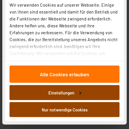
Wir verwenden Cookies auf unserer Webseite. Einige
von ihnen sind essentiell und damit für den Betrieb und
die Funktionen der Webseite zwingend erforderlich.
ELV Platinenhalter, drehbar
Andere helfen uns, diese Webseite und ihre
Artikel-Nr. 127791
Erfahrungen zu verbessern. Für die Verwendung von
Cookies, die zur Bereitstellung unseres Angebots nicht
1
2
3
4
5
(7)
zwingend erforderlich sind, benötigen wir Ihre
9,95 €
Zustimmung. Wir verwenden solche Cookies, um
Inhalte und Anzeigen zu personalisieren, Funktionen
inkl. MwSt.
für soziale Medien anbieten zu können und die Zugriffe
Informationen zu Versandkosten
Alle Cookies erlauben
auf unsere Website zu analysieren. Außerdem geben
wir Informationen zu Ihrer Verwendung unserer Website
an unsere Partner für soziale Medien, Werbung und
Einstellungen
Analysen weiter. Unsere Partner führen diese
Informationen möglicherweise mit weiteren Daten
ELV No-Clean Lötzinn bleifrei Sn99Cu1+ML, 1,5 mm, 100
zusammen, die Sie ihnen bereitgestellt haben oder die
Nur notwendige Cookies
g
sie im Rahmen Ihrer Nutzung der Dienste gesammelt
Artikel-Nr. 107680
haben. Indem Sie auf „Alle akzeptieren“ klicken,