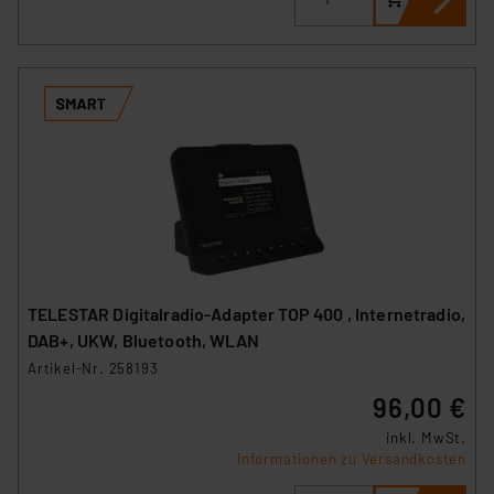
Daten in den USA. Ihre Einwilligung zur Einbindung von
Cookies dieser Drittanbieter umfasst daher ggf. auch
die Verarbeitung Ihrer Daten in den USA gemäß Art. 49
(1) lit. a DSGVO. Nähere Infos zu diesen Drittanbietern
und zu der jeweiligen Datenübermittlung erhalten Sie in
der Datenschutzerklärung. Für die USA besteht kein
Angemessenheitsbeschluss der EU. Dies bedeutet,
dass die USA als Land mit unzureichendem
Datenschutz nach EU-Standards eingestuft wird. So
besteht etwa das Risiko, dass US-Behörden
personenbezogene Daten in
Überwachungsprogrammen verarbeiten, ohne dass
TELESTAR Digitalradio-Adapter TOP 400 , Internetradio,
hiergegen Klagemöglichkeiten für Europäer bestehen.
DAB+, UKW, Bluetooth, WLAN
Unsere Kooperation mit diesen Dienstleistern stützt
Artikel-Nr. 258193
sich auf die Standarddatenschutzklauseln der
96,00 €
Europäischen Kommission sowie einer eigenen
Beurteilung der mit der Datenübermittlung,
inkl. MwSt.
insbesondere der Art der übermittelten Daten,
Informationen zu Versandkosten
verbundenen Risiken.“