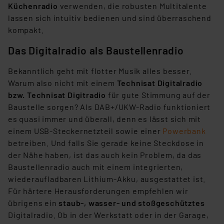
Küchenradio
verwenden, die robusten Multitalente
Link „Cookie Einstellungen“ anpassen oder widerrufen.
lassen sich intuitiv bedienen und sind überraschend
Die Rechtmäßigkeit der Speicherung, Abrufung und
kompakt.
Weiterverarbeitung dieser Daten zur Auswertung und
Analyse bis zum Zeitpunkt des Widerrufs bleibt hiervon
Das Digitalradio als Baustellenradio
unberührt. Ihre Browser-Einstellungen können dazu
führen, dass die Einstellungen nicht längerfristig
Bekanntlich geht mit flotter Musik alles besser.
gespeichert werden und dieses Banner erneut
Warum also nicht mit einem
Technisat Digitalradio
angezeigt wird.
bzw. Technisat Digitradio
für gute Stimmung auf der
Baustelle sorgen? Als DAB+/UKW-Radio funktioniert
„Einige Drittanbieter verarbeiten personenbezogene
es quasi immer und überall, denn es lässt sich mit
Daten in den USA. Ihre Einwilligung zur Einbindung von
einem USB-Steckernetzteil sowie einer
Powerbank
Cookies dieser Drittanbieter umfasst daher ggf. auch
betreiben. Und falls Sie gerade keine Steckdose in
die Verarbeitung Ihrer Daten in den USA gemäß Art. 49
der Nähe haben, ist das auch kein Problem, da das
(1) lit. a DSGVO. Nähere Infos zu diesen Drittanbietern
Baustellenradio auch mit einem integrierten,
und zu der jeweiligen Datenübermittlung erhalten Sie in
wiederaufladbaren Lithium-Akku, ausgestattet ist.
der Datenschutzerklärung. Für die USA besteht kein
Für härtere Herausforderungen empfehlen wir
Angemessenheitsbeschluss der EU. Dies bedeutet,
übrigens ein
staub-, wasser- und stoßgeschütztes
dass die USA als Land mit unzureichendem
Digitalradio. Ob in der Werkstatt oder in der Garage,
Datenschutz nach EU-Standards eingestuft wird. So