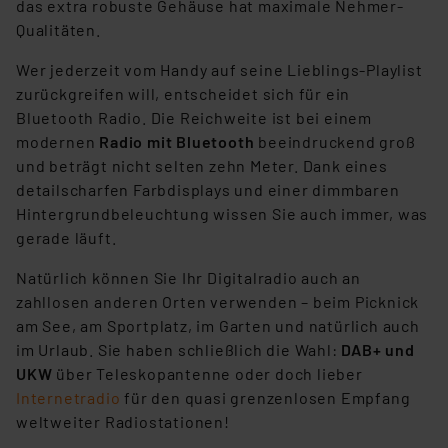
das extra robuste Gehäuse hat maximale Nehmer-
besteht etwa das Risiko, dass US-Behörden
Qualitäten.
personenbezogene Daten in
Überwachungsprogrammen verarbeiten, ohne dass
Wer jederzeit vom Handy auf seine Lieblings-Playlist
hiergegen Klagemöglichkeiten für Europäer bestehen.
zurückgreifen will, entscheidet sich für ein
Unsere Kooperation mit diesen Dienstleistern stützt
Bluetooth Radio. Die Reichweite ist bei einem
sich auf die Standarddatenschutzklauseln der
modernen
Radio mit Bluetooth
beeindruckend groß
Europäischen Kommission sowie einer eigenen
und beträgt nicht selten zehn Meter. Dank eines
Beurteilung der mit der Datenübermittlung,
detailscharfen Farbdisplays und einer dimmbaren
insbesondere der Art der übermittelten Daten,
Hintergrundbeleuchtung wissen Sie auch immer, was
verbundenen Risiken.“
gerade läuft.
Natürlich können Sie Ihr Digitalradio auch an
Impressum
|
Datenschutzerklärung
zahllosen anderen Orten verwenden – beim Picknick
am See, am Sportplatz, im Garten und natürlich auch
im Urlaub. Sie haben schließlich die Wahl:
DAB+ und
UKW
über Teleskopantenne oder doch lieber
Internetradio
für den quasi grenzenlosen Empfang
weltweiter Radiostationen!