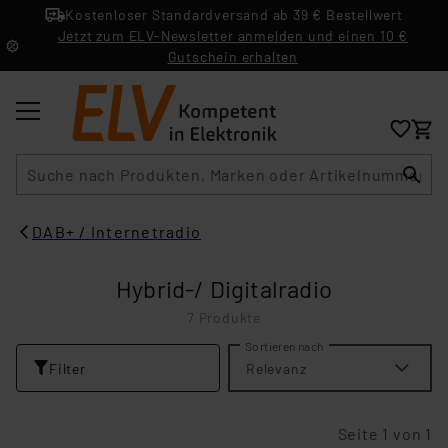
Kostenloser Standardversand ab 39 € Bestellwert
Jetzt zum ELV-Newsletter anmelden und einen 10 €
Gutschein erhalten
Suche
DAB+ / Internetradio
Hybrid-/ Digitalradio
7 Produkte
Sortieren nach
Filter
Relevanz
Seite 1 von 1