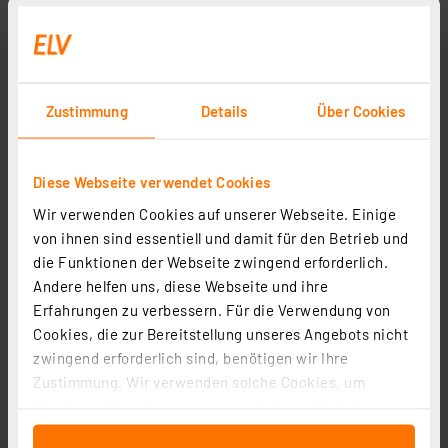
Zustimmung
Details
Über Cookies
Diese Webseite verwendet Cookies
Wir verwenden Cookies auf unserer Webseite. Einige
von ihnen sind essentiell und damit für den Betrieb und
die Funktionen der Webseite zwingend erforderlich.
Andere helfen uns, diese Webseite und ihre
Erfahrungen zu verbessern. Für die Verwendung von
Cookies, die zur Bereitstellung unseres Angebots nicht
TELESTAR DAB+ Radio TOP 250 , Bluetooth, WLAN, USB,
zwingend erforderlich sind, benötigen wir Ihre
Internet, schwarz
Zustimmung. Wir verwenden solche Cookies, um
Artikel-Nr. 258192
Inhalte und Anzeigen zu personalisieren, Funktionen
109,95 €
für soziale Medien anbieten zu können und die Zugriffe