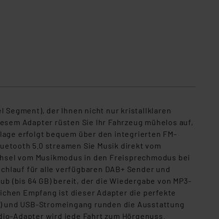
 Segment), der Ihnen nicht nur kristallklaren
diesem Adapter r
üsten Sie Ihr Fahrzeug mühelos auf,
age erfolgt bequem über den integrierten FM-
uetooth 5.0 streamen Sie Musik direkt vom
chsel vom Musikmodus in den Freisprechmodus bei
uchlauf für alle verfügbaren DAB+ Sender und
ub (bis 64 GB) bereit, der die Wiedergabe von MP3-
ichen Empfang ist dieser Adapter die perfekte
e) und USB-Stromeingang runden die Ausstattung
io-Adapter wird jede Fahrt zum H
örgenuss.