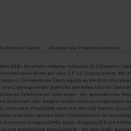
Technische Daten
Angaben zur Produktsicherheit
t dem DAB+ Autoradio-Adapter inklusive DLS (Dynamic Label
nformationen direkt auf dem 2,3
″ LC-Display bietet. Mit 
üssen. Die kabellose Übertragung an die Auto-Stereoanl
 Ihre Lieblingssender jederzeit genießen können. Dank Bl
 sicheres Telefonieren unterwegs
– der automatische We
nd Sicherheit. Der Adapter bietet einen automatischen S
ür noch mehr Flexibilität steht ein
MicroSD
-Karten-Einsch
achen und einer aktiven DAB+ Folienantenne für bestmögl
ie Antennen-Eingang (SMB), Audio-Ausgang (3,5 mm Klink
ation und erstklassige Klangqualität
– mit dem DAB+ Autorad