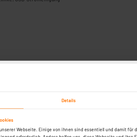
Details
N 30, Radio DAB+, UKW
ookies
nserer Webseite. Einige von ihnen sind essentiell und damit für d
ro-Style.
ngend erforderlich. Andere helfen uns, diese Webseite und ihre 