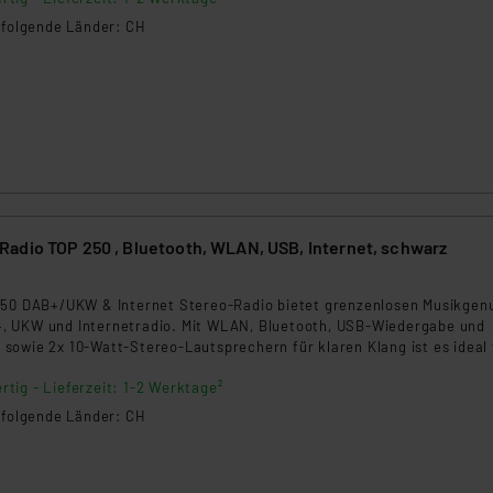
n folgende Länder: CH
adio TOP 250 , Bluetooth, WLAN, USB, Internet, schwarz
250 DAB+/UKW & Internet Stereo-Radio bietet grenzenlosen Musikgen
 UKW und Internetradio. Mit WLAN, Bluetooth, USB-Wiedergabe und
sowie 2x 10-Watt-Stereo-Lautsprechern für klaren Klang ist es ideal 
ber. Die Steuerung erfolgt bequem per Fernbedienung oder App, und d
rtig - Lieferzeit: 1-2 Werktage²
r und Sleep-Timer sorgen für zusätzlichen Komfort.
n folgende Länder: CH