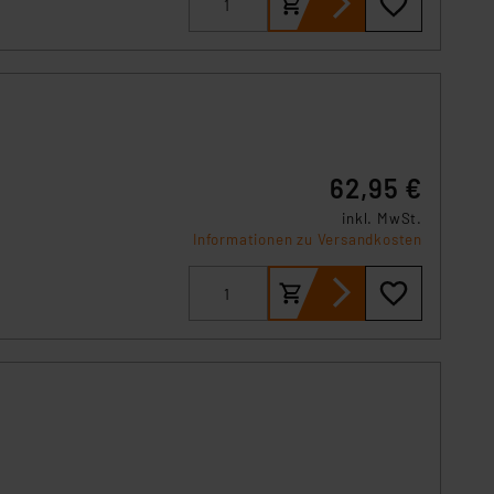
s Land mit unzureichendem
örden personenbezogene
r Europäer bestehen.
ln der Europäischen
 Art der übermittelten
62,95 €
inkl. MwSt.
Informationen zu Versandkosten