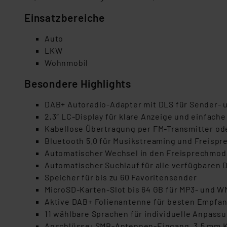
Einsatzbereiche
Auto
LKW
Wohnmobil
Besondere Highlights
DAB+ Autoradio-Adapter mit DLS f
ür Sender- 
2,3″ LC-Display f
ür klare Anzeige und einfach
Kabellose
Übertragung per FM-Transmitter od
Bluetooth 5.0 f
ür Musikstreaming und Freispr
Automatischer Wechsel in den Freisprechmod
Automatischer Suchlauf f
ür alle verfügbaren
Speicher f
ür bis zu 60 Favoritensender
MicroSD
-Karten-Slot bis 64 GB f
ür MP3- und 
Aktive DAB+ Folienantenne f
ür besten Empfa
11 w
ählbare Sprachen für individuelle Anpass
Anschl
üsse: SMB-Antennen-Eingang, 3,5 mm 