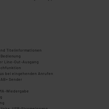
und Titelinformationen
e Bedienung
er Line-Out-Ausgang
echfunktion
us bei eingehenden Anrufen
 DAB+ Sender
WMA-Wiedergabe
ng
ung
Klinke, USB-Stromeingang