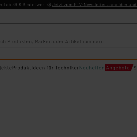
d ab 39 € Bestellwert
Jetzt zum ELV-Newsletter anmelden und 
jekte
Produktideen für Techniker
Neuheiten
Angebote
S