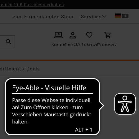
einen 10 € Gutschein erhalten
Services
zum Firmenkunden Shop
Karriere
Mein ELV
Merkzettel
Warenkorb
ortiments-Deals