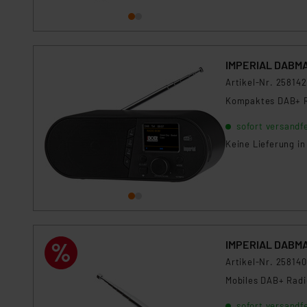
Für die USA besteht kein A
Datenschutz nach EU-Standa
Daten in Überwachungsprogr
Unsere Kooperation mit dies
IMPERIAL DABMA
Kommission sowie einer eige
Artikel-Nr. 258142
Daten, verbundenen Risiken
Kompaktes DAB+ R
Impressum
|
Datenschutzer
sofort versandfe
Keine Lieferung i
IMPERIAL DABMA
Artikel-Nr. 258140
Mobiles DAB+ Radi
sofort versandfe