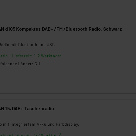
ngemessenheitsbeschluss der EU. Dies bedeutet, dass die USA al
rds eingestuft wird. So besteht etwa das Risiko, dass US-Beh
ammen verarbeiten, ohne dass hiergegen Klagemöglichkeiten fü
en Dienstleistern stützt sich auf die Standarddatenschutzklause
N d105 Kompaktes DAB+ /FM /Bluetooth Radio, Schwarz
nen Beurteilung der mit der Datenübermittlung, insbesondere der
.“
adio mit Bluetooth und USB
klärung
rtig - Lieferzeit: 1-2 Werktage²
n folgende Länder: CH
N 15, DAB+ Taschenradio
o mit integriertem Akku und Farbdisplay.
rtig - Lieferzeit: 1-2 Werktage²