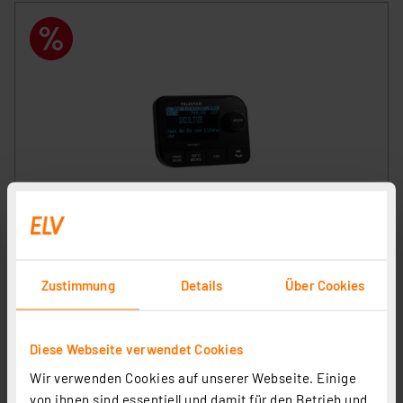
TELESTAR TOP Car 1, DAB+ KFZ-Adapter
Artikel-Nr. 258576
49,95 €
Zustimmung
Details
Über Cookies
Statt
53,37 € **
inkl. MwSt.
Informationen zu Versandkosten
Diese Webseite verwendet Cookies
Wir verwenden Cookies auf unserer Webseite. Einige
von ihnen sind essentiell und damit für den Betrieb und