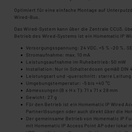
Optimiert für eine einfache Montage auf Unterput
Wired-Bus.
Das Wired-System kann über die Zentrale CCU3, übe
Betrieb des Wired-Systems ist ein Homematic IP W
Versorgungsspannung: 24 VDC, +5 % -20 %, S
Stromaufnahme: max. 10 mA
Leistungsaufnahme im Ruhebetrieb: 50 mW
Installation: Nur in Schalterdosen gemäß DIN 
Leistungsart und -querschnitt: starre Leitung
Umgebungstemperatur: -5 bis +40 °C
Abmessungen (B x H x T): 71 x 71 x 28 mm
Gewicht: 27 g
Für den Betrieb ist ein Homematic IP Wired A
Partnerlösungen oder auch direkt über die H
Der gemeinsame Betrieb von Homematic IP Fu
mit Homematic IP Access Point AP oder lokal 