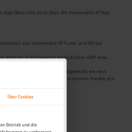
-App lässt sich jetzt über die Homematic IP App
ombination von Homematic IP Funk- und Wired
in anderer in Reichweite befindlicher HAP eine
uasi beliebig große Gebäude abgedeckt werden
ung unterschiedlicher Räume einzelner Kanäle pro
erungen
Über Cookies
en Betrieb und die
Erfahrungen zu verbessern.