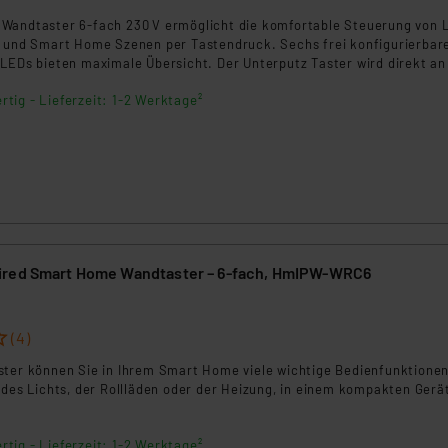
ngemessenheitsbeschluss der EU. Dies bedeutet, dass die USA al
Wandtaster 6‑fach 230 V ermöglicht die komfortable Steuerung von L
rds eingestuft wird. So besteht etwa das Risiko, dass US-Beh
g und Smart Home Szenen per Tastendruck. Sechs frei konfigurierbar
ammen verarbeiten, ohne dass hiergegen Klagemöglichkeiten fü
 LEDs bieten maximale Übersicht. Der Unterputz Taster wird direkt an
en Dienstleistern stützt sich auf die Standarddatenschutzklause
 ersetzt klassische Wandschalter im Homematic IP System.
rtig - Lieferzeit: 1-2 Werktage²
nen Beurteilung der mit der Datenübermittlung, insbesondere der
.“
klärung
ired Smart Home Wandtaster – 6-fach, HmIPW-WRC6
(4)
ster können Sie in Ihrem Smart Home viele wichtige Bedienfunktionen
 des Lichts, der Rollläden oder der Heizung, in einem kompakten Gerä
rtig - Lieferzeit: 1-2 Werktage²