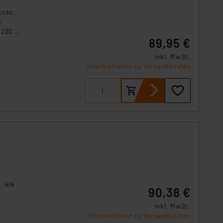
s Land mit unzureichendem
icht,
örden personenbezogene
e
r Europäer bestehen.
 230 V
ln der Europäischen
89,95 €
 Art der übermittelten
inkl. MwSt.
Informationen zu Versandkosten
, wie
90,38 €
t
inkl. MwSt.
Informationen zu Versandkosten