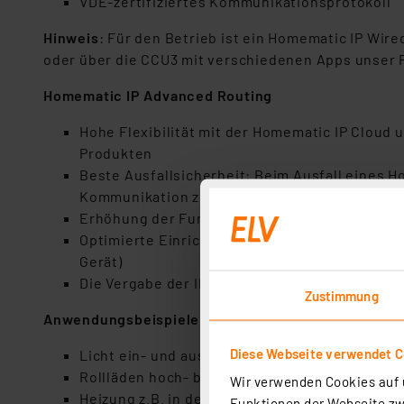
VDE-zertifiziertes Kommunikationsprotokoll
Hinweis
: Für den Betrieb ist ein Homematic IP Wir
oder über die CCU3 mit verschiedenen Apps unser 
Homematic IP Advanced Routing
Hohe Flexibilität mit der Homematic IP Cloud
Produkten
Beste Ausfallsicherheit: Beim Ausfall eines 
Kommunikation zur Cloud auf
Erhöhung der Funk-Reichweite durch Einsatz 
Optimierte Einrichtung mehrkanaliger Homemat
Gerät)
Die Vergabe der IP-Adressen für das Routing 
Zustimmung
Anwendungsbeispiele:
Diese Webseite verwendet C
Licht ein- und ausschalten
Rollläden hoch- bzw. runterzufahren
Wir verwenden Cookies auf u
Heizung z.B. in den Ecobetrieb zu versetzen
Funktionen der Webseite zwi