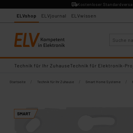
Kostenloser Standardversan
ELVshop
ELVjournal
ELVwissen
Suche
Technik für Ihr Zuhause
Technik für Elektronik-Pro
/
/
/
Startseite
Technik für Ihr Zuhause
Smart Home Systeme