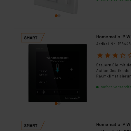
Homematic IP Wi
Artikel-Nr. 158448
1
2
3
4
5
Steuern Sie mit d
Action Gestik ode
Raumklimatisierun
Raumtemperatur u
sofort versandfe
Fenster- und Türk
Homematic IP W