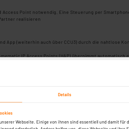
ed Access Point notwendig. Eine Steuerung per Smartphone
Partner realisieren
 und App (weiterhin auch über CCU3) durch die nahtlose K
Homematic IP Access Points (HAP) übernimmt automatisch e
mehrerer HAPs in einem Homematic IP Netz: So können q
ic IP Wired Geräte in der Homematic IP App (z.B. Zuordn
erfolgt jetzt automatisch ohne komplizierte manuelle Änd
Details
ookies
nserer Webseite. Einige von ihnen sind essentiell und damit für d
ngend erforderlich. Andere helfen uns, diese Webseite und ihre 