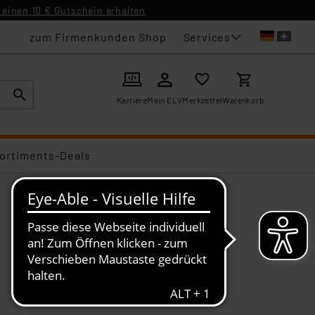
einen 10 € Gutschein erhalten
Services
zum Firmenkunden Shop
Karriere
Mein ELV
Merkzettel
Warenkorb
ortiments-Deals