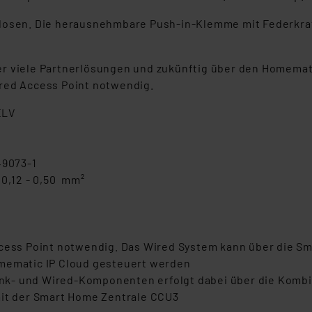
z­dosen. Die herausnehmbare Push-in-Klemme mit Federkra
r viele Partnerlösungen und zukünftig über den Homemati
ired Access Point notwendig.
ELV
49073-1
 0,12 - 0,50 mm²
ccess Point notwendig. Das Wired System kann über die Sm
omematic IP Cloud gesteuert werden
nk- und Wired-Komponenten erfolgt dabei über die Kombi
mit der Smart Home Zentrale CCU3