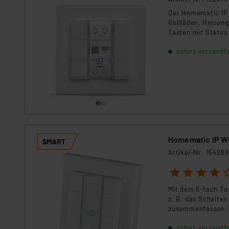
Für die USA besteht kein A
Der Homematic IP 
Datenschutz nach EU-Standa
Rollläden, Heizun
Daten in Überwachungsprogr
Tasten mit Status
Unsere Kooperation mit dies
angeschlossen und
sofort versandfe
Kommission sowie einer eige
Daten, verbundenen Risiken
Impressum
|
Datenschutzer
Homematic IP W
Artikel-Nr. 154288
1
2
3
4
5
Mit dem 6-fach Ta
z. B. das Schalten
zusammenfassen.
sofort versandfe