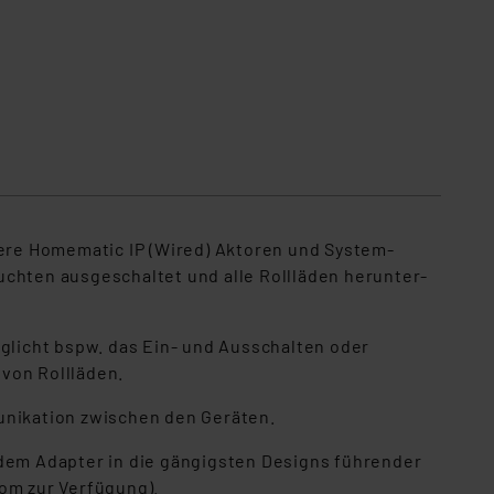
ere Homematic IP (Wired) Aktoren und System­
uchten ausgeschaltet und alle Rollläden herunter­
glicht bspw. das Ein- und Ausschalten oder
von Rollläden.
nikation zwischen den Geräten.
em Adapter in die gängigsten De­signs führender
com zur Verfügung).