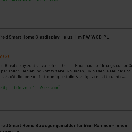
red Smart Home Glasdisplay – plus, HmIPW-WGD-PL
(5)
em Glasdisplay zentral von einem Ort im Haus aus berührungslos per Q
r per Touch-Bedienung komfortabel Rollläden, Jalousien, Beleuchtung
g. Zusätzlichen Komfort ermöglicht die Anzeige von Luftfeuchte,
nd Fensteröffnungszustand von vorhandenen Wandthermostaten ode
rtig - Lieferzeit: 1-2 Werktage²
ontakten.
ired Smart Home Bewegungsmelder für 55er Rahmen – innen,