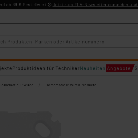
d ab 39 € Bestellwert
Jetzt zum ELV-Newsletter anmelden und 
jekte
Produktideen für Techniker
Neuheiten
Angebote
S
/
Homematic IP Wired
Homematic IP Wired Produkte