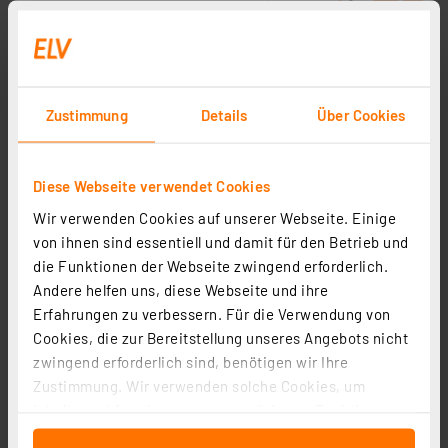
Zustimmung
Details
Über Cookies
Diese Webseite verwendet Cookies
Wir verwenden Cookies auf unserer Webseite. Einige
von ihnen sind essentiell und damit für den Betrieb und
die Funktionen der Webseite zwingend erforderlich.
Andere helfen uns, diese Webseite und ihre
Homematic IP Smart Home Universal Türöffner
Erfahrungen zu verbessern. Für die Verwendung von
Controller, HmIP-FDC
Cookies, die zur Bereitstellung unseres Angebots nicht
Artikel-Nr. 160811
zwingend erforderlich sind, benötigen wir Ihre
99,95 €
Zustimmung. Wir verwenden solche Cookies, um
inkl. MwSt.
Inhalte und Anzeigen zu personalisieren, Funktionen
Informationen zu Versandkosten
für soziale Medien anbieten zu können und die Zugriffe