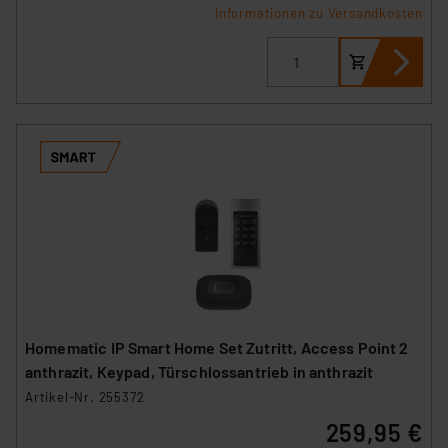
Datenschutz nach EU-Standards eingestuft wird. So
Informationen zu Versandkosten
besteht etwa das Risiko, dass US-Behörden
personenbezogene Daten in
Überwachungsprogrammen verarbeiten, ohne dass
hiergegen Klagemöglichkeiten für Europäer bestehen.
Unsere Kooperation mit diesen Dienstleistern stützt
sich auf die Standarddatenschutzklauseln der
Europäischen Kommission sowie einer eigenen
Beurteilung der mit der Datenübermittlung,
insbesondere der Art der übermittelten Daten,
verbundenen Risiken.“
Impressum
|
Datenschutzerklärung
Homematic IP Smart Home Set Zutritt, Access Point 2
anthrazit, Keypad, Türschlossantrieb in anthrazit
Artikel-Nr. 255372
259,95 €