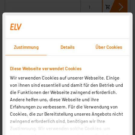
Zustimmung
Details
Über Cookies
Diese Webseite verwendet Cookies
Wir verwenden Cookies auf unserer Webseite. Einige
von ihnen sind essentiell und damit für den Betrieb und
die Funktionen der Webseite zwingend erforderlich.
Homematic IP Smart Home Home Control Unit, HmIP-
Andere helfen uns, diese Webseite und ihre
HCU1
Erfahrungen zu verbessern. Für die Verwendung von
Artikel-Nr. 160322
Cookies, die zur Bereitstellung unseres Angebots nicht
1
2
3
4
5
(9)
zwingend erforderlich sind, benötigen wir Ihre
Zustimmung. Wir verwenden solche Cookies, um
299,95 €