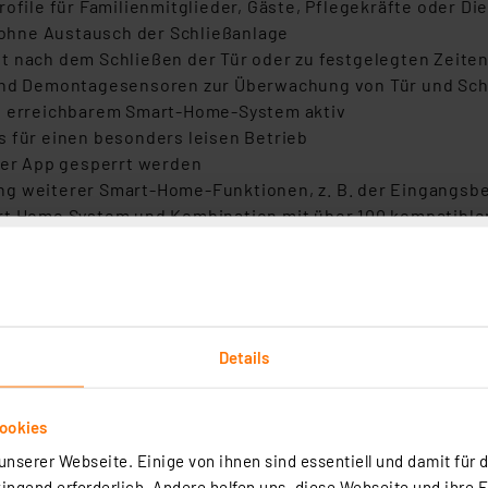
ofile für Familienmitglieder, Gäste, Pflegekräfte oder Die
ohne Austausch der Schließanlage
t nach dem Schließen der Tür oder zu festgelegten Zeite
 und Demontagesensoren zur Überwachung von Tür und Sch
ht erreichbarem Smart-Home-System aktiv
s für einen besonders leisen Betrieb
er App gesperrt werden
ng weiterer Smart-Home-Funktionen, z. B. der Eingangsb
art Home System und Kombination mit über 100 kompatible
nabhängige Prüfinstitute wie VDE und AV-Test
oder Hosentasche
smanagement in Einfamilienhäusern, Ferienwohnungen und 
 die Homematic IP App
Details
ookies
tsmanagement im Alltag
nserer Webseite. Einige von ihnen sind essentiell und damit für d
sche Verriegelung bei Abwesenheit
ngend erforderlich. Andere helfen uns, diese Webseite und ihre 