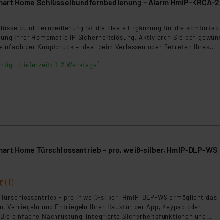
mart Home Schlüsselbundfernbedienung – Alarm HmIP-KRCA-2
hlüsselbund-Fernbedienung ist die ideale Ergänzung für die komfortab
erung Ihrer Homematic IP Sicherheitslösung. Aktivieren Sie den gewü
infach per Knopfdruck – ideal beim Verlassen oder Betreten Ihres
ich können Sie bequem Ihre Beleuchtung steuern und für mehr Sicher
rtig - Lieferzeit: 1-2 Werktage²
t sorgen.
art Home Türschlossantrieb – pro, weiß‑silber, HmIP‑DLP‑WS
(1)
Türschlossantrieb - pro in weiß-silber, HmIP–DLP-WS ermöglicht das
n, Verriegeln und Entriegeln Ihrer Haustür per App, Keypad oder
Die einfache Nachrüstung, integrierte Sicherheitsfunktionen und