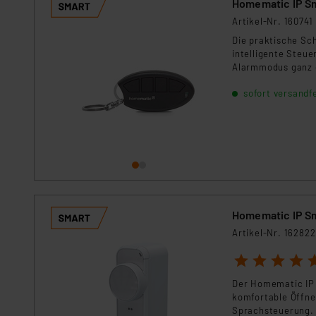
Homematic IP S
Artikel-Nr. 160741
Die praktische Sc
intelligente Steu
Alarmmodus ganz e
Zuhauses. Zusätzl
sofort versandfe
sowie Wohnkomfor
Homematic IP Sm
Artikel-Nr. 162822
1
2
3
4
5
Der Homematic IP 
komfortable Öffne
Sprachsteuerung. 