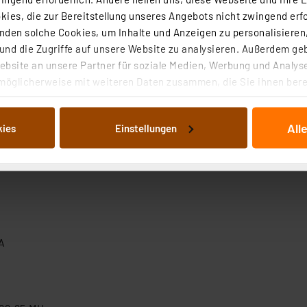
e Zutrittsfreigaben für Dienstleister
ies, die zur Bereitstellung unseres Angebots nicht zwingend erfo
den solche Cookies, um Inhalte und Anzeigen zu personalisieren,
nd die Zugriffe auf unsere Website zu analysieren. Außerdem ge
bsite an unsere Partner für soziale Medien, Werbung und Analyse
möglicherweise mit weiteren Daten zusammen, die Sie ihnen berei
 Dienste gesammelt haben. Indem Sie auf „Alle akzeptieren“ kli
von Informationen auf Ihrem gerät (§25 Abs.1 TTDSG) sowie der 
All
kies
Einstellungen
nachfolgend dargestellten bzw. die von Ihnen ausgewählten Verar
illierte Auflistung der einzelnen Cookies nach Zweck und Anbieter
ellungen“ abrufbar. Sie können die Verwendung nicht notwendiger
en. Ihre erteilte Zustimmung können Sie jederzeit unter dem Link
Die Rechtmäßigkeit der Speicherung, Abrufung und Weiterverarbei
zum Zeitpunkt des Widerrufs bleibt hiervon unberührt. Ihre Brow
ellungen nicht längerfristig gespeichert werden und dieses Banne
A
beiten personenbezogene Daten in den USA. Ihre Einwilligung zur 
 daher ggf. auch die Verarbeitung Ihrer Daten in den USA gemäß Art
tanbietern und zu der jeweiligen Datenübermittlung erhalten Sie i