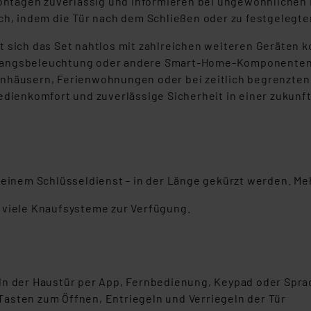
ntagen zuverlässig und informieren bei ungewöhnlichen 
ch, indem die Tür nach dem Schließen oder zu festgelegten
 sich das Set nahtlos mit zahlreichen weiteren Geräten k
gangsbeleuchtung oder andere Smart-Home-Komponenten ge
nhäusern, Ferienwohnungen oder bei zeitlich begrenzten 
Bedienkomfort und zuverlässige Sicherheit in einer zuku
n einem Schlüsseldienst - in der Länge gekürzt werden. M
r viele Knaufsysteme zur Verfügung.
eln der Haustür per App, Fernbedienung, Keypad oder Spr
asten zum Öffnen, Entriegeln und Verriegeln der Tür