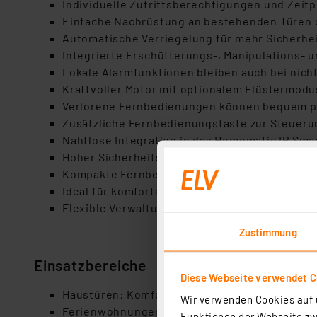
Individuelle Zutrittsberechtigungen und Zeitpr
Einfache Nachrüstung an bestehenden Türen 
Automatische Verriegelung für mehr Sicherhei
Integrierte Erschütterungs-, Manipulations-
Lokale Alarmfunktionen bleiben auch bei nic
Kraftvoller Motor mit optionalem Flüstermodu
Verlorene Fernbedienungen können bequem p
Zusätzliche Fernbedienungstaste zur Steueru
Nahtlose Integration in das Homematic IP Sm
Hoher Sicherheitsstandard, bestätigt durch u
Kompakte Fernbedienung für Schlüsselbund 
Ideal für komfortables und sicheres Zutritt
Flexible Verwaltung aller Zutrittsrechte über
Zustimmung
Einsatzbereiche
Diese Webseite verwendet C
Haustüren: Komfortables und sicheres Zutrit
Wir verwenden Cookies auf u
Ferienwohnungen: Überwachung und automati
Funktionen der Webseite zwi