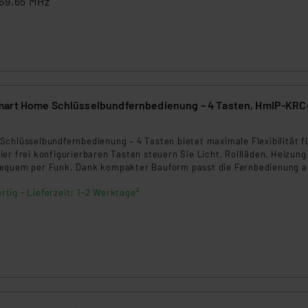
69,65 MHz
ngemessenheitsbeschluss der EU. Dies bedeutet, dass die USA al
rds eingestuft wird. So besteht etwa das Risiko, dass US-Beh
ammen verarbeiten, ohne dass hiergegen Klagemöglichkeiten fü
en Dienstleistern stützt sich auf die Standarddatenschutzklause
nen Beurteilung der mit der Datenübermittlung, insbesondere der
.“
mart Home Schlüsselbundfernbedienung – 4 Tasten, HmIP-KRC
klärung
chlüsselbundfernbedienung – 4 Tasten bietet maximale Flexibilität fü
er frei konfigurierbaren Tasten steuern Sie Licht, Rollläden, Heizung
equem per Funk. Dank kompakter Bauform passt die Fernbedienung a
nd. Hohe Reichweite, robustes Gehäuse und lange Batterielaufzeit m
rtig - Lieferzeit: 1-2 Werktage²
gleiter.