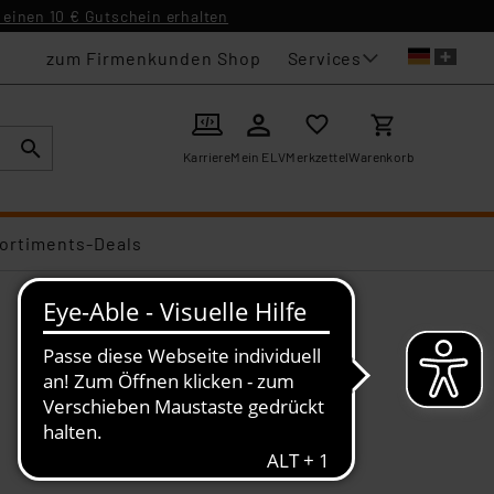
einen 10 € Gutschein erhalten
Services
zum Firmenkunden Shop
Karriere
Mein ELV
Merkzettel
Warenkorb
ortiments-Deals