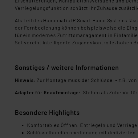
Erschütterungen, Manipulationsversuche und Demo
Verriegelungsfunktion schützt Ihr Zuhause zusätzli
Als Teil des Homematic IP Smart Home Systems lässt
der Fernbedienung können beispielsweise die Ein
für ein modernes Zutrittsmanagement in Einfamilie
Set vereint intelligente Zugangskontrolle, hohen 
Sonstiges / weitere Informationen
Hinweis
: Zur Montage muss der Schlüssel - z.B. vo
Adapter für Knaufmontage
: Stehen als Zubehör fü
Besondere Highlights
Komfortables Öffnen, Entriegeln und Verrieg
Schlüsselbundfernbedienung mit dedizierten T