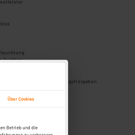
nstleister
n
loss
eleuchtung
n Geräten
bei zeitlich begrenzten Zugangsfreigaben
Über Cookies
en Betrieb und die
Erfahrungen zu verbessern.