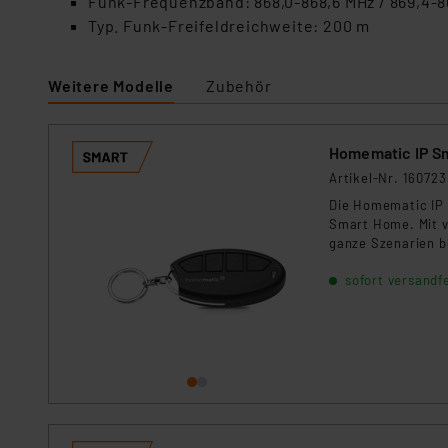
Funk-Frequenzband: 868,0-868,6 MHz / 869,4-8
Für die USA besteht kein A
Typ. Funk-Freifeldreichweite: 200 m
Datenschutz nach EU-Standa
Daten in Überwachungsprogr
Unsere Kooperation mit dies
Weitere Modelle
Zubehör
Kommission sowie einer eige
Daten, verbundenen Risiken
Homematic IP S
Impressum
|
Datenschutzer
Artikel-Nr. 160723
Die Homematic IP S
Smart Home. Mit vi
ganze Szenarien b
jeden Schlüsselbu
sofort versandfe
sie zum idealen Be