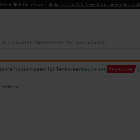
d ab 39 € Bestellwert
Jetzt zum ELV-Newsletter anmelden und 
jekte
Produktideen für Techniker
Neuheiten
Angebote
S
Homematic IP