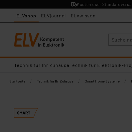
Kostenloser Standardversan
ELVshop
ELVjournal
ELVwissen
Suche
Technik für Ihr Zuhause
Technik für Elektronik-Pro
/
/
/
Startseite
Technik für Ihr Zuhause
Smart Home Systeme