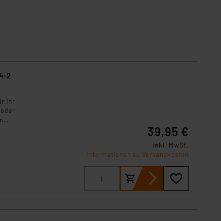
s Land mit unzureichendem
örden personenbezogene
r Europäer bestehen.
ln der Europäischen
 Art der übermittelten
4-2
r Ihr
 oder
n
39,95 €
achen
inkl. MwSt.
Informationen zu Versandkosten