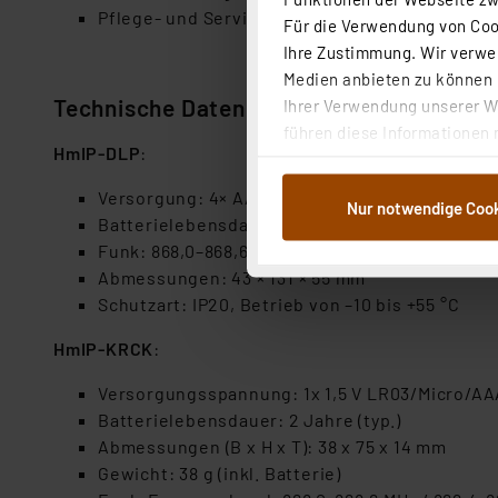
Pflege- und Serviceeinsätze: Zeitlich begrenzt
Für die Verwendung von Cook
Ihre Zustimmung. Wir verwen
Medien anbieten zu können u
Technische Daten
Ihrer Verwendung unserer We
führen diese Informationen 
HmIP‑DLP
:
im Rahmen Ihrer Nutzung der
dem Speichern und Abrufen 
Versorgung: 4× AA‑Batterien (1,5 V oder 1,2 V)
Nur notwendige Coo
Weiterverarbeitung für die 
Batterielebensdauer: typ. 1,5 Jahre
Abs.1a DSG-VO) zu. Eine deta
Funk: 868,0–868,6 MHz / 869,4–869,65 MHz
Button „Ablehnen oder Einst
Abmessungen: 43 × 131 × 55 mm
ganz oder teilweise zustimm
Schutzart: IP20, Betrieb von –10 bis +55 °C
anpassen oder widerrufen. 
Auswertung und Analyse bis 
HmIP-KRCK
:
dazu führen, dass die Einst
Versorgungsspannung: 1x 1,5 V LR03/Micro/AA
Batterielebensdauer: 2 Jahre (typ.)
„Einige Drittanbieter verar
Abmessungen (B x H x T): 38 x 75 x 14 mm
dieser Drittanbieter umfasst
Gewicht: 38 g (inkl. Batterie)
Nähere Infos zu diesen Drit