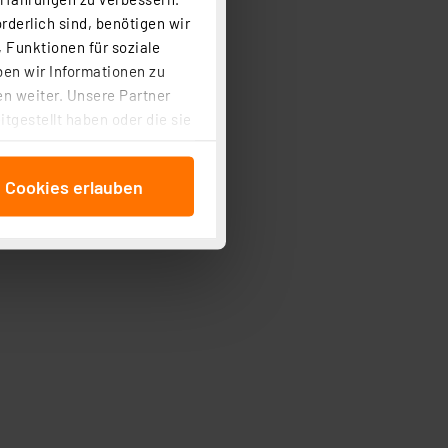
rderlich sind, benötigen wir
 Funktionen für soziale
ben wir Informationen zu
n weiter. Unsere Partner
tgestellt haben oder die sie
cken, stimmen Sie sowohl
anschließenden
e Cookies erlauben
beitungszwecke (Art. 6
 ist durch Klick auf den
 Cookies ablehnen oder ihr
 „Cookie Einstellungen“
tung dieser Daten zur
ser-Einstellungen können
r erneut angezeigt wird.
Einbindung von Cookies
. 49 (1) lit. a DSGVO.
n der Datenschutzerklärung.