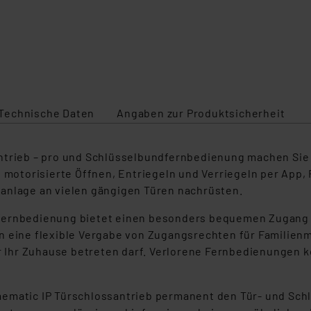
Technische Daten
Angaben zur Produktsicherheit
ntrieb – pro und Schlüsselbundfernbedienung machen Sie 
as motorisierte Öffnen, Entriegeln und Verriegeln per Ap
anlage an vielen gängigen Türen nachrüsten.
fernbedienung bietet einen besonders bequemen Zugang p
 eine flexible Vergabe von Zugangsrechten für Familienmit
er Ihr Zuhause betreten darf. Verlorene Fernbedienungen 
mematic IP Türschlossantrieb permanent den Tür- und Sch