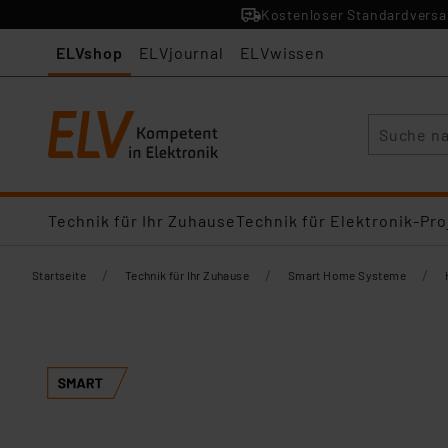
Kostenloser Standardversan
ELVshop
ELVjournal
ELVwissen
Suche
Technik für Ihr Zuhause
Technik für Elektronik-Pro
/
/
/
Startseite
Technik für Ihr Zuhause
Smart Home Systeme