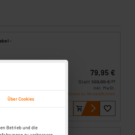
abel -
hre
79,95 €
lt-
re
Statt
109,99 € **
inkl. MwSt.
Informationen zu Versandkosten
Über Cookies
en Betrieb und die
Erfahrungen zu verbessern.