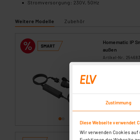
Stromversorgung: 230V, 50Hz
Weitere Modelle
Zubehör
Homematic IP Sm
außen
Artikel-Nr. 25468
Mit diesem Set au
Geräte bequem per
Gartenbeleuchtung
Mess-Kabel Komfort
sofort versandfe
Homematic IP Gerä
Keine Lieferung i
Zustimmung
Diese Webseite verwendet C
Wir verwenden Cookies auf u
Funktionen der Webseite zwi