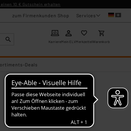
einen 10 € Gutschein erhalten
Services
zum Firmenkunden Shop
Karriere
Mein ELV
Merkzettel
Warenkorb
ortiments-Deals