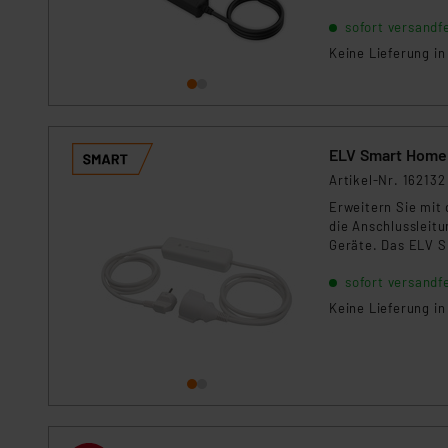
Für die USA besteht kein A
Sprachbefehl. Ide
sofort versandfe
Balkonkraftwerke
Datenschutz nach EU-Standa
Keine Lieferung i
Daten in Überwachungsprogr
Unsere Kooperation mit dies
Kommission sowie einer eige
Daten, verbundenen Risiken
ELV Smart Home 
Impressum
|
Datenschutzer
Artikel-Nr. 162132
Erweitern Sie mi
die Anschlussleit
Geräte. Das ELV S
Messfunktion und
sofort versandfe
Keine Lieferung i