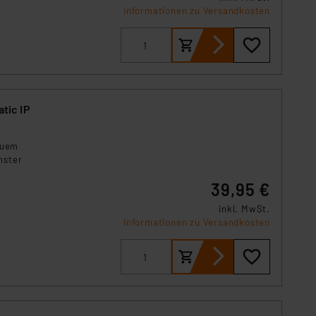
s Land mit unzureichendem
Informationen zu Versandkosten
örden personenbezogene
r Europäer bestehen.
ln der Europäischen
 Art der übermittelten
tic IP
quem
nster
39,95 €
inkl. MwSt.
Informationen zu Versandkosten