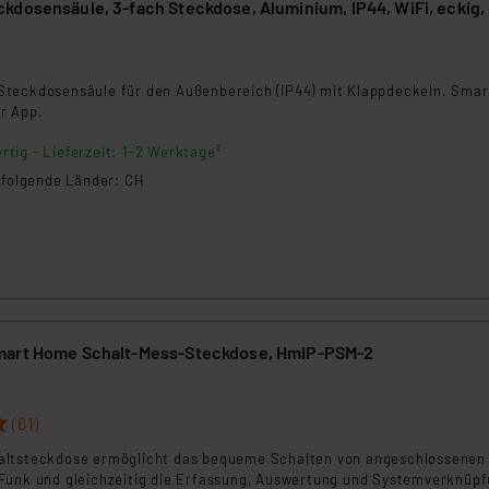
kdosensäule, 3-fach Steckdose, Aluminium, IP44, WiFi, eckig,
2
teckdosensäule für den Außenbereich (IP44) mit Klappdeckeln. Smar
r App.
rtig - Lieferzeit: 1-2 Werktage²
n folgende Länder: CH
mart Home Schalt-Mess-Steckdose, HmIP-PSM-2
(61)
altsteckdose ermöglicht das bequeme Schalten von angeschlossenen
Funk und gleichzeitig die Erfassung, Auswertung und Systemverknüp