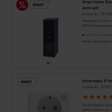
Smart Home Stec
Anthrazit
Artikel-Nr. 25435
Kompakte 3-fach S
WiFi-Steuerung pe
sofort versandfe
Keine Lieferung i
Homematic IP S
Artikel-Nr. 157337
1
2
3
4
5
Die kompakte Sch
Verbrauchern per 