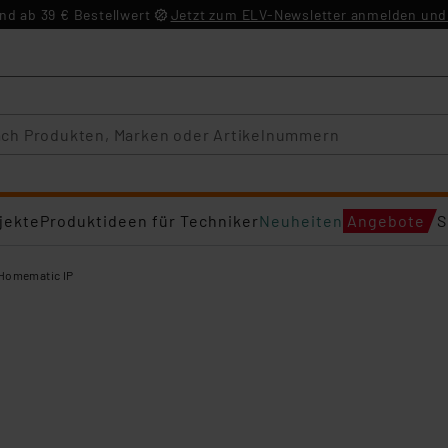
d ab 39 € Bestellwert
Jetzt zum ELV-Newsletter anmelden und 
jekte
Produktideen für Techniker
Neuheiten
Angebote
S
Homematic IP