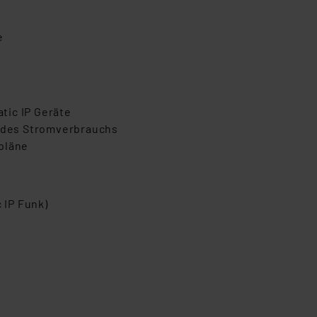
e
tic IP Geräte
 des Stromverbrauchs
pläne
 IP Funk)