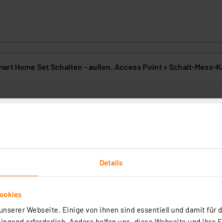
art Home Set Schalten - außen, Access Point + Schalt-Mess-K
3
s dem Schalt-Mess-Kabel - außen und dem Access Point, steuern Sie I
 App und überwachen den Stromverbrauch in Echtzeit. Ideal für
 und Teichpumpen, bringt die Kombination aus Access Point und Scha
 und Energieeffizienz in Ihren Alltag. Der Access Point verknüpft Ih
rtig - Lieferzeit: 1-2 Werktage²
te und sorgt für eine stabile Funkverbindung im gesamten Zuhause.
n folgende Länder: CH
Details
ookies
nserer Webseite. Einige von ihnen sind essentiell und damit für d
ngend erforderlich. Andere helfen uns, diese Webseite und ihre 