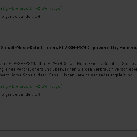
ngemessenheitsbeschluss der EU. Dies bedeutet, dass die USA al
al für Garten, Terrasse, Bewässerung, Außenbeleuchtung und
rtig - Lieferzeit: 1-2 Werktage²
.
rds eingestuft wird. So besteht etwa das Risiko, dass US-Beh
n folgende Länder: CH
ammen verarbeiten, ohne dass hiergegen Klagemöglichkeiten fü
en Dienstleistern stützt sich auf die Standarddatenschutzklause
nen Beurteilung der mit der Datenübermittlung, insbesondere der
.“
Schalt-Mess-Kabel, innen, ELV-SH-PSMCI, powered by Homema
klärung
t dem ELV-SH-PSMCI Ihre ELV-SH Smart Home-Serie: Schalten Sie be
ung eines Verbrauchers und überwachen Sie den Verbrauch verschiede
mart Home Schalt-Mess-Kabel - innen vereint Verlängerungsleitung,
 smarte Steuerung.
rtig - Lieferzeit: 1-2 Werktage²
n folgende Länder: CH