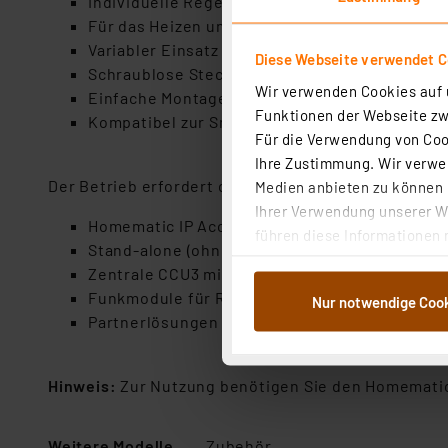
Individuelle Regelung der Temperatur Raum 
Für das Heizen und Kühlen geeignet
Variabler Einsatz zur Steuerung von Fußbo
Diese Webseite verwendet C
Schraublose Steck-/Klemmanschlusstechnik
Wir verwenden Cookies auf u
Einfache Montage mit mitgelieferten Schraub
Funktionen der Webseite zwi
Kompatibel zur Smart Home Zentrale CCU3, Ho
Für die Verwendung von Cook
Ihre Zustimmung. Wir verwen
Der Betrieb erfordert die Anbindung an eine der f
Medien anbieten zu können u
Ihrer Verwendung unserer We
Homematic IP Access Point mit kostenloser 
führen diese Informationen 
Stand-alone (ohne Access Point oder Zentrale
im Rahmen Ihrer Nutzung der
Zentrale CCU3 mit lokaler Bedienoberfläche 
dem Speichern und Abrufen 
Funkmodule für Raspberry Pi
Nur notwendige Coo
Weiterverarbeitung für die 
Partnerlösungen von Drittanbietern
Abs.1a DSG-VO) zu. Eine deta
Button „Ablehnen oder Einst
ganz oder teilweise zustimm
Hinweis:
Zur Nutzung benötigen Sie den Homematic 
anpassen oder widerrufen. 
Auswertung und Analyse bis 
Weitere Modelle
Zubehör