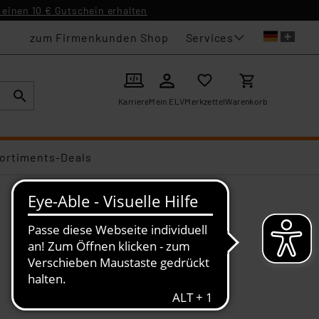
einen 10 € Gutschein erhalten
Services
zum Firmenkunden Shop
Karriere
Mein ELV
Merkzettel
Warenkorb
ortiments-Deals