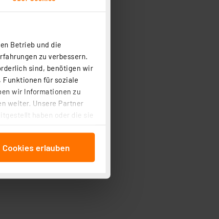
en Betrieb und die
Erfahrungen zu verbessern.
 Raspberry Pi
rderlich sind, benötigen wir
 Funktionen für soziale
ben wir Informationen zu
n weiter. Unsere Partner
tgestellt haben oder die sie
cken, stimmen Sie sowohl
anschließenden
e Cookies erlauben
beitungszwecke (Art. 6
 ist durch Klick auf den
 Cookies ablehnen oder ihr
 „Cookie Einstellungen“
tung dieser Daten zur
ser-Einstellungen können