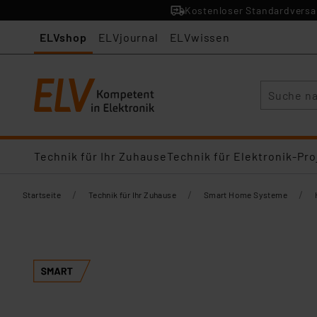
Kostenloser Standardversan
ELVshop
ELVjournal
ELVwissen
Suche
Technik für Ihr Zuhause
Technik für Elektronik-Pro
/
/
/
Startseite
Technik für Ihr Zuhause
Smart Home Systeme