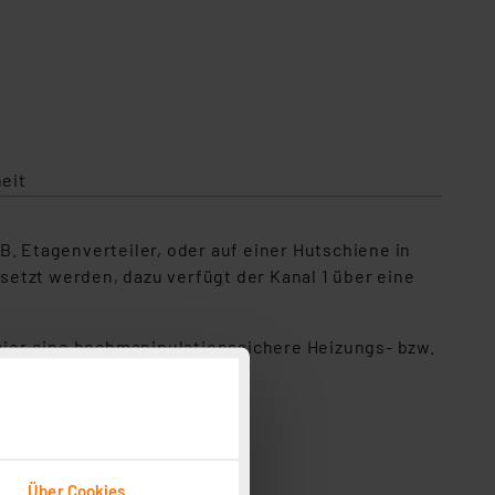
eit
 B. Etagenverteiler, oder auf einer Hutschiene in
etzt werden, dazu verfügt der Kanal 1 über eine
ier eine hochmanipulationssichere Heizungs- bzw.
ert werden kann.
artphone-App
Über Cookies