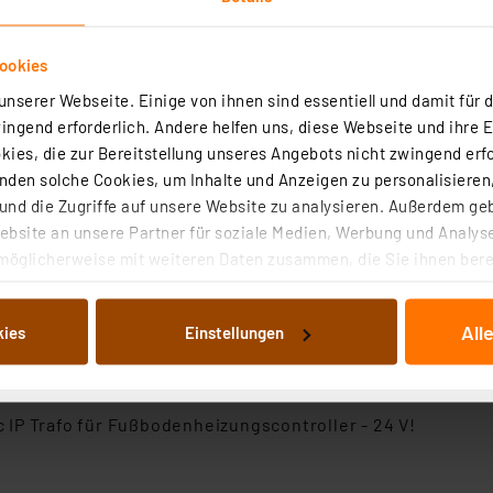
für Raum
denheizungen oder Wärmepumpen
ookies
nserer Webseite. Einige von ihnen sind essentiell und damit für d
en oder auf Hutschiene
ngend erforderlich. Andere helfen uns, diese Webseite und ihre 
mematic IP Access Point und Homematic Funkmodulen für
ies, die zur Bereitstellung unseres Angebots nicht zwingend erfo
den solche Cookies, um Inhalte und Anzeigen zu personalisieren,
olgenden Lösungen:
nd die Zugriffe auf unsere Website zu analysieren. Außerdem ge
bsite an unsere Partner für soziale Medien, Werbung und Analyse
Smartphone-App und gebührenfreiem Cloud-Service
möglicherweise mit weiteren Daten zusammen, die Sie ihnen berei
, Konfiguration direkt am Wandthermostat)
 Dienste gesammelt haben. Indem Sie auf „Alle akzeptieren“ kli
WebUI
von Informationen auf Ihrem gerät (§25 Abs.1 TTDSG) sowie der 
All
kies
Einstellungen
nachfolgend dargestellten bzw. die von Ihnen ausgewählten Verar
illierte Auflistung der einzelnen Cookies nach Zweck und Anbieter
ellungen“ abrufbar. Sie können die Verwendung nicht notwendiger
en. Ihre erteilte Zustimmung können Sie jederzeit unter dem Link
IP Trafo für Fußbodenheizungscontroller - 24 V!
Die Rechtmäßigkeit der Speicherung, Abrufung und Weiterverarbei
zum Zeitpunkt des Widerrufs bleibt hiervon unberührt. Ihre Brow