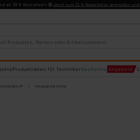
d ab 39 € Bestellwert
Jetzt zum ELV-Newsletter anmelden und 
jekte
Produktideen für Techniker
Neuheiten
Angebote
S
/
Homematic IP
Heizung und Klima