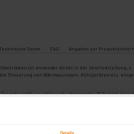
Technische Daten
FAQ
Angaben zur Produktsicherh
lantrieben ist entweder direkt in der Ventilverteilung, z.
r die Steuerung von Wärmepumpen, Kühlgeräten etc. einges
 Fremdzugriff verschlüsselte Homematic IP System kann h
. a. auch in die Hausautomationslösung Homematic integri
zur komfortablen Steuerung der Fußbodenheizung per Sm
 der Heizungsanlage durch Leistungsausgleich
Details