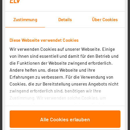
Zustimmung
Details
Über Cookies
Diese Webseite verwendet Cookies
Homematic IP Smart Home Heizkörperthermostat –
Wir verwenden Cookies auf unserer Webseite. Einige
basic, HmIP-eTRV-B-2
von ihnen sind essentiell und damit für den Betrieb und
die Funktionen der Webseite zwingend erforderlich.
Artikel-Nr. 153412
Andere helfen uns, diese Webseite und ihre
1
2
3
4
5
(23)
Erfahrungen zu verbessern. Für die Verwendung von
Cookies, die zur Bereitstellung unseres Angebots nicht
29,95 €
zwingend erforderlich sind, benötigen wir Ihre
inkl. MwSt.
Zustimmung. Wir verwenden solche Cookies, um
Informationen zu Versandkosten
Inhalte und Anzeigen zu personalisieren, Funktionen
für soziale Medien anbieten zu können und die Zugriffe
Alle Cookies erlauben
auf unsere Website zu analysieren. Außerdem geben
wir Informationen zu Ihrer Verwendung unserer Website