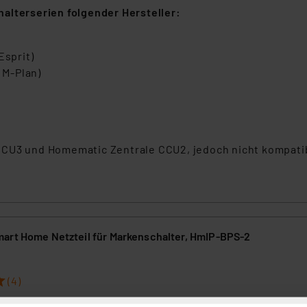
alterserien folgender Hersteller:
Esprit)
 M-Plan)
CCU3 und Homematic Zentrale CCU2, jedoch nicht kompati
art Home Netzteil für Markenschalter, HmIP-BPS-2
(4)
ngsfällen der flachen 55-mm-Bedien- und -Anzeigegeräte wäre altern