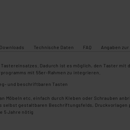
Downloads
Technische Daten
FAQ
Angaben zur
 Tastereinsatzes. Dadurch ist es möglich, den Taster mit
programms mit 55er-Rahmen zu integrieren.
leg- und beschriftbaren Tasten
an Möbeln etc. einfach durch Kleben oder Schrauben anbr
s selbst gestaltbaren Beschriftungsfelds, Druckvorlagen
e 5 Jahre nötig