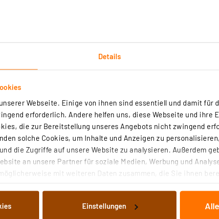
eb ein Netzbetrieb die ökonomischere Lösung. Das Netzteil für
füllt genau diese Aufgabe.
rtig - Lieferzeit: 1-2 Werktage²
Details
ookies
mart Home Wechselrahmen – schmal, HmIP-SF-2
nserer Webseite. Einige von ihnen sind essentiell und damit für d
ngend erforderlich. Andere helfen uns, diese Webseite und ihre 
ies, die zur Bereitstellung unseres Angebots nicht zwingend erfo
(1)
den solche Cookies, um Inhalte und Anzeigen zu personalisieren,
selrahmen ermöglicht die platzsparende Wandmontage von
nd die Zugriffe auf unsere Website zu analysieren. Außerdem ge
en Geräten mit 55er-Rahmenmaß. So finden Wandthermostate oder
bsite an unsere Partner für soziale Medien, Werbung und Analyse
r schlanken Wandhalterung sogar in engsten Nischen ihren Platz.
möglicherweise mit weiteren Daten zusammen, die Sie ihnen berei
rtig - Lieferzeit: 1-2 Werktage²
 Dienste gesammelt haben. Indem Sie auf „Alle akzeptieren“ kli
von Informationen auf Ihrem gerät (§25 Abs.1 TTDSG) sowie der 
All
kies
Einstellungen
nachfolgend dargestellten bzw. die von Ihnen ausgewählten Verar