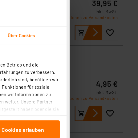
39,95 €
inkl. MwSt.
Informationen zu Versandkosten
Über Cookies
en Betrieb und die
Erfahrungen zu verbessern.
rderlich sind, benötigen wir
4,95 €
 Funktionen für soziale
inkl. MwSt.
ben wir Informationen zu
Informationen zu Versandkosten
n weiter. Unsere Partner
tgestellt haben oder die sie
cken, stimmen Sie sowohl
anschließenden
e Cookies erlauben
beitungszwecke (Art. 6