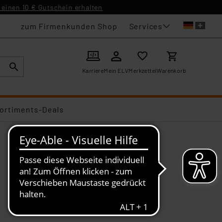
einen 10 € Gutschein erhalten
Services
zum Firmenkunden Shop
Karriere
Mein ELV
Merkzettel
Warenkorb
ortiments-Deals