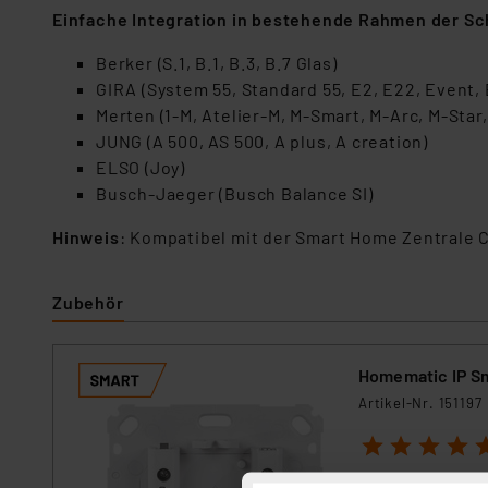
Einfache Integration in bestehende Rahmen der Sch
Berker (S.1, B.1, B.3, B.7 Glas)
GIRA (System 55, Standard 55, E2, E22, Event, 
Merten (1-M, Atelier-M, M-Smart, M-Arc, M-Star,
JUNG (A 500, AS 500, A plus, A creation)
ELSO (Joy)
Busch-Jaeger (Busch Balance SI)
Hinweis
: Kompatibel mit der Smart Home Zentrale 
Zubehör
Homematic IP Sm
Artikel-Nr. 151197
1
2
3
4
5
In vielen Anwendu