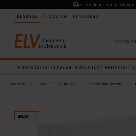
Kostenloser Standardversan
ELVshop
ELVjournal
ELVwissen
Suche
Technik für Ihr Zuhause
Technik für Elektronik-Pro
/
/
/
Startseite
Technik für Ihr Zuhause
Smart Home Systeme