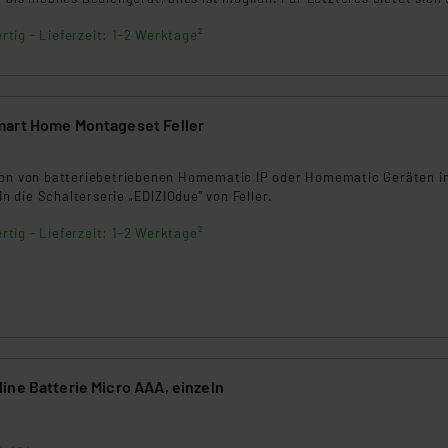
.
rtig - Lieferzeit: 1-2 Werktage²
art Home Montageset Feller
ion von batteriebetriebenen Homematic IP oder Homematic Geräten i
 die Schalterserie „EDIZIOdue" von Feller.
rtig - Lieferzeit: 1-2 Werktage²
ine Batterie Micro AAA, einzeln