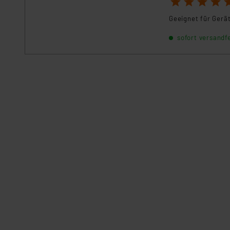
1
2
3
4
5
Geeignet für Gerä
sofort versandfe