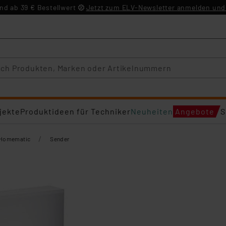
d ab 39 € Bestellwert
Jetzt zum ELV-Newsletter anmelden und 
jekte
Produktideen für Techniker
Neuheiten
Angebote
S
/
Homematic
Sender