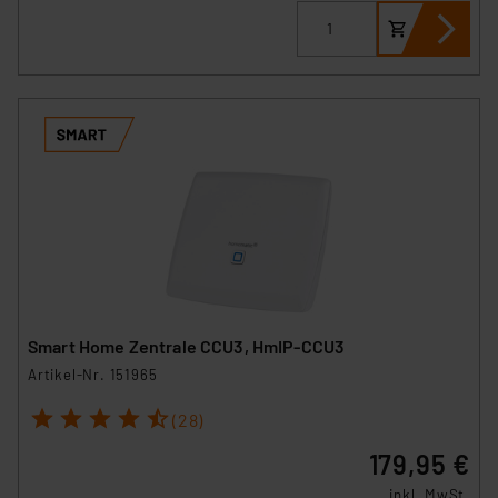
Smart Home Zentrale CCU3, HmIP-CCU3
Artikel-Nr. 151965
1
2
3
4
5
(28)
179,95 €
inkl. MwSt.