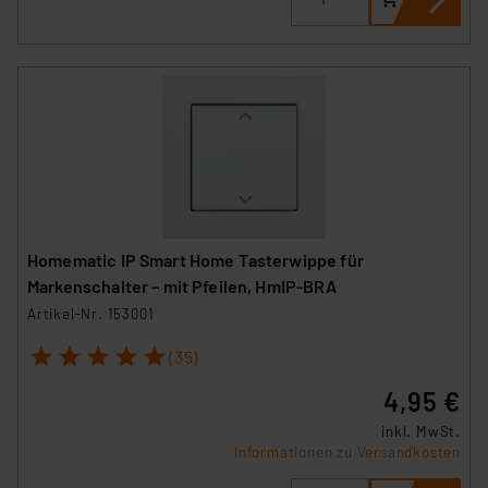
Daten in den USA. Ihre Einwilligung zur Einbindung von
Cookies dieser Drittanbieter umfasst daher ggf. auch
die Verarbeitung Ihrer Daten in den USA gemäß Art. 49
(1) lit. a DSGVO. Nähere Infos zu diesen Drittanbietern
und zu der jeweiligen Datenübermittlung erhalten Sie in
der Datenschutzerklärung. Für die USA besteht kein
Angemessenheitsbeschluss der EU. Dies bedeutet,
dass die USA als Land mit unzureichendem
Datenschutz nach EU-Standards eingestuft wird. So
besteht etwa das Risiko, dass US-Behörden
Homematic IP Smart Home Tasterwippe für
personenbezogene Daten in
Markenschalter – mit Pfeilen, HmIP-BRA
Überwachungsprogrammen verarbeiten, ohne dass
Artikel-Nr. 153001
hiergegen Klagemöglichkeiten für Europäer bestehen.
1
2
3
4
5
Unsere Kooperation mit diesen Dienstleistern stützt
(35)
sich auf die Standarddatenschutzklauseln der
4,95 €
Europäischen Kommission sowie einer eigenen
inkl. MwSt.
Beurteilung der mit der Datenübermittlung,
Informationen zu Versandkosten
insbesondere der Art der übermittelten Daten,
verbundenen Risiken.“