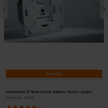
Zubehör
Homematic IP Smart Home Adapter Busch-Jaeger
Artikel-Nr. 144732
1
2
3
4
5
(24)