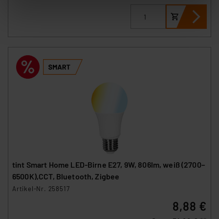
stimmen Sie sowohl dem Speichern und Abrufen von
Informationen auf Ihrem gerät (§25 Abs.1 TTDSG) sowie
der anschließenden Weiterverarbeitung für die
nachfolgend dargestellten bzw. die von Ihnen
ausgewählten Verarbeitungszwecke (Art. 6 Abs.1a DSG-
VO) zu. Eine detaillierte Auflistung der einzelnen
Cookies nach Zweck und Anbieter ist durch Klick auf
den Button „Ablehnen oder Einstellungen“ abrufbar. Sie
können die Verwendung nicht notwendiger Cookies
ablehnen oder ihr ganz oder teilweise zustimmen. Ihre
erteilte Zustimmung können Sie jederzeit unter dem
Link „Cookie Einstellungen“ anpassen oder widerrufen.
Die Rechtmäßigkeit der Speicherung, Abrufung und
Weiterverarbeitung dieser Daten zur Auswertung und
tint Smart Home LED-Birne E27, 9W, 806lm, weiß (2700–
Analyse bis zum Zeitpunkt des Widerrufs bleibt hiervon
6500K),CCT, Bluetooth, Zigbee
unberührt. Ihre Browser-Einstellungen können dazu
Artikel-Nr. 258517
führen, dass die Einstellungen nicht längerfristig
8,88 €
gespeichert werden und dieses Banner erneut
angezeigt wird.