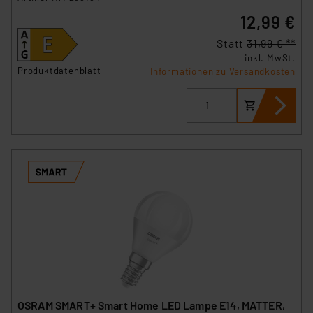
Beurteilung der mit der Datenübermittlung,
insbesondere der Art der übermittelten Daten,
12,99 €
verbundenen Risiken.“
Statt
31,99 € **
inkl. MwSt.
Impressum
|
Datenschutzerklärung
Produktdatenblatt
Informationen zu Versandkosten
OSRAM SMART+ Smart Home LED Lampe E14, MATTER,