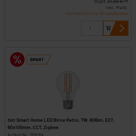
Statt
31,99 € **
inkl. MwSt.
„Einige Drittanbieter verarbeiten personenbezogene
Informationen zu Versandkosten
Daten in den USA. Ihre Einwilligung zur Einbindung von
Cookies dieser Drittanbieter umfasst daher ggf. auch
die Verarbeitung Ihrer Daten in den USA gemäß Art. 49
(1) lit. a DSGVO. Nähere Infos zu diesen Drittanbietern
und zu der jeweiligen Datenübermittlung erhalten Sie in
der Datenschutzerklärung. Für die USA besteht kein
Angemessenheitsbeschluss der EU. Dies bedeutet,
dass die USA als Land mit unzureichendem
Datenschutz nach EU-Standards eingestuft wird. So
besteht etwa das Risiko, dass US-Behörden
personenbezogene Daten in
Überwachungsprogrammen verarbeiten, ohne dass
hiergegen Klagemöglichkeiten für Europäer bestehen.
Unsere Kooperation mit diesen Dienstleistern stützt
tint Smart Home LED Birne Retro, 7W, 806lm, E27,
sich auf die Standarddatenschutzklauseln der
60x105mm ,CCT, Zigbee
Europäischen Kommission sowie einer eigenen
Artikel-Nr. 258184