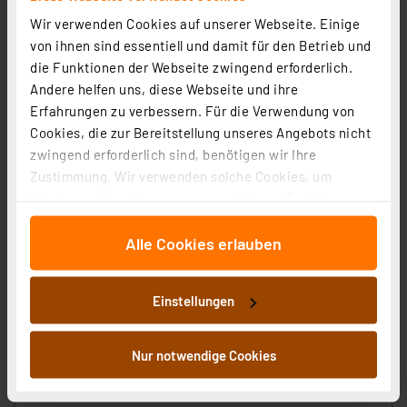
Wir verwenden Cookies auf unserer Webseite. Einige
von ihnen sind essentiell und damit für den Betrieb und
die Funktionen der Webseite zwingend erforderlich.
Andere helfen uns, diese Webseite und ihre
Erfahrungen zu verbessern. Für die Verwendung von
Cookies, die zur Bereitstellung unseres Angebots nicht
zwingend erforderlich sind, benötigen wir Ihre
Zustimmung. Wir verwenden solche Cookies, um
Inhalte und Anzeigen zu personalisieren, Funktionen
für soziale Medien anbieten zu können und die Zugriffe
Alle Cookies erlauben
auf unsere Website zu analysieren. Außerdem geben
wir Informationen zu Ihrer Verwendung unserer Website
Hama Smart Home LED-Lampe, E14, RGBW, dimmbar,
an unsere Partner für soziale Medien, Werbung und
WLAN, Matter
Einstellungen
Analysen weiter. Unsere Partner führen diese
Artikel-Nr. 254324
Informationen möglicherweise mit weiteren Daten
14,90 €
zusammen, die Sie ihnen bereitgestellt haben oder die
Nur notwendige Cookies
sie im Rahmen Ihrer Nutzung der Dienste gesammelt
inkl. MwSt.
haben. Indem Sie auf „Alle akzeptieren“ klicken,
Produktdatenblatt
Informationen zu Versandkosten