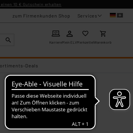
einen 10 € Gutschein erhalten
Services
zum Firmenkunden Shop
Karriere
Mein ELV
Merkzettel
Warenkorb
ortiments-Deals