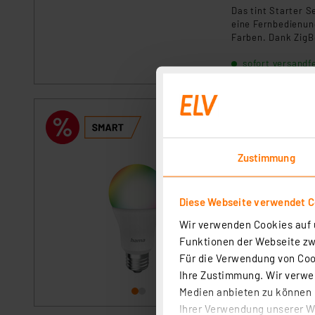
Das tint Starter S
eine Fernbedienun
Farben. Dank ZigB
integrieren und p
sofort versandfe
Artikel-Nr. 254319
Die smarte WLAN-L
Zustimmung
Beleuchtungslösun
kompatibel mit Ama
Lichtatmosphären 
Diese Webseite verwendet C
sofort versandfe
Wir verwenden Cookies auf u
Funktionen der Webseite zwi
Für die Verwendung von Cook
Ihre Zustimmung. Wir verwen
Medien anbieten zu können u
Ihrer Verwendung unserer We