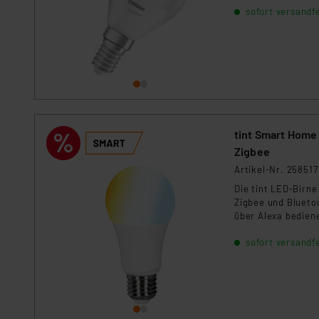
sofort versandfe
Daten, verbundenen Risiken
Impressum
|
Datenschutzer
tint Smart Home
Zigbee
Artikel-Nr. 258517
Die tint LED-Birne
Zigbee und Bluetoo
über Alexa bedien
voreingestellten L
sofort versandfe
Lichtstimmungen.