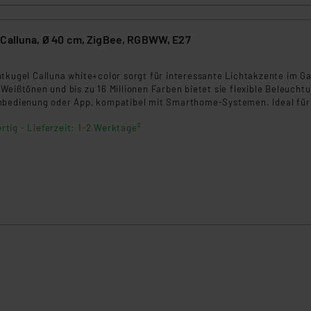
tint Smart Home Calluna, Ø 40 cm, ZigBee, RGBWW, E27
6
tkugel Calluna white+color sorgt für interessante Lichtakzente im Ga
Weißtönen und bis zu 16 Millionen Farben bietet sie flexible Beleucht
nbedienung oder App, kompatibel mit Smarthome-Systemen. Ideal für
hen Büschen, auf der Terrasse oder dem Rasen.
rtig - Lieferzeit: 1-2 Werktage²