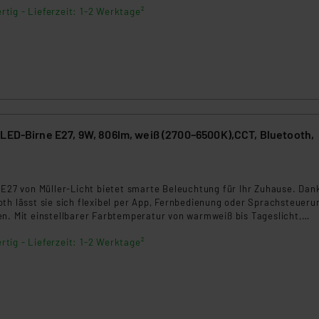
rtig - Lieferzeit: 1-2 Werktage²
.“
klärung
 LED-Birne E27, 9W, 806lm, weiß (2700–6500K),CCT, Bluetooth,
 E27 von Müller-Licht bietet smarte Beleuchtung für Ihr Zuhause. Dan
th lässt sie sich flexibel per App, Fernbedienung oder Sprachsteueru
en. Mit einstellbarer Farbtemperatur von warmweiß bis Tageslicht,
ichtszenen und stufenloser Dimmung ist sie ideal für individuelle
rtig - Lieferzeit: 1-2 Werktage²