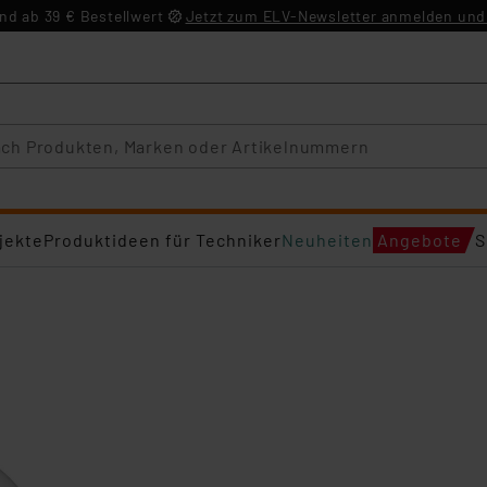
d ab 39 € Bestellwert
Jetzt zum ELV-Newsletter anmelden und 
jekte
Produktideen für Techniker
Neuheiten
Angebote
S