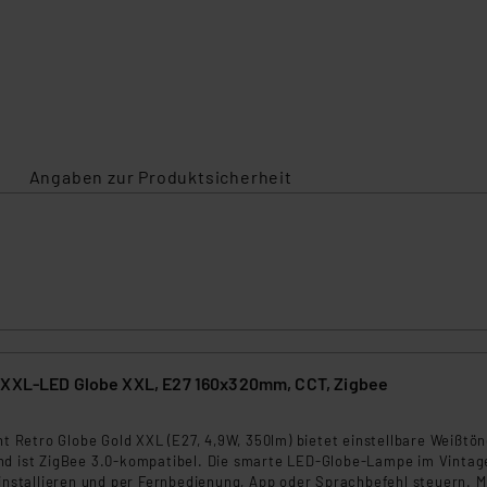
Angaben zur Produktsicherheit
 XXL-LED Globe XXL, E27 160x320mm, CCT, Zigbee
int Retro Globe Gold XXL (E27, 4,9W, 350lm) bietet einstellbare Weißtö
nd ist ZigBee 3.0-kompatibel. Die smarte LED-Globe-Lampe im Vinta
 installieren und per Fernbedienung, App oder Sprachbefehl steuern. M