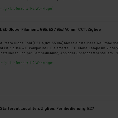
von 15.000 Stunden ist sie besonders langlebig und energieeffizient.
rtig - Lieferzeit: 1-2 Werktage²
 LED Globe, Filament, G95, E27 95x140mm, CCT, Zigbee
int Retro Globe Gold (E27, 4,9W, 350lm) bietet einstellbare Weißtöne vo
nd ist ZigBee 3.0-kompatibel. Die smarte LED-Globe-Lampe im Vinta
 installieren und per Fernbedienung, App oder Sprachbefehl steuern. M
von 15.000 Stunden ist sie besonders langlebig und energieeffizient.
rtig - Lieferzeit: 1-2 Werktage²
 Starterset Leuchten, ZigBee, Fernbedienung, E27