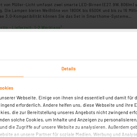
et von Müller-Licht umfasst zwei smarte LED-Birnen (E27, 9W, 806lm) 
g. Die Lampen bieten Weißtöne von 1800K bis 6500K und bis zu 16 Mill
ee 3.0-Kompatibilität können Sie das Set in Smarthome-Systeme
er App oder Sprachbefehl steuern.
rtig - Lieferzeit: 1-2 Werktage²
Hama Smarte Home LED-Leuchtmittel, E27, RGBW, dimmbar, WLAN, Matter
ED-Lampe E27 mit Matter-Standard bietet eine energieeffiziente
Details
g mit 9 Watt und 806 Lumen. Sie ist dimmbar, per App steuerbar und
zon Alexa, Apple HomeKit und Google Assistant. Ideal für individuell
und einfache Integration ins Smart Home.
ookies
rtig - Lieferzeit: 1-2 Werktage²
nserer Webseite. Einige von ihnen sind essentiell und damit für d
ngend erforderlich. Andere helfen uns, diese Webseite und ihre 
ies, die zur Bereitstellung unseres Angebots nicht zwingend erfo
den solche Cookies, um Inhalte und Anzeigen zu personalisieren,
nd die Zugriffe auf unsere Website zu analysieren. Außerdem ge
bsite an unsere Partner für soziale Medien, Werbung und Analyse