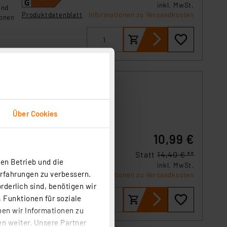
inkl. MwSt.
und
Produktdatenblatt
Informationen zu Versandkosten
ionen
Über Cookies
e
10,99 €
Statt
14,40 € **
en Betrieb und die
inkl. MwSt.
Erfahrungen zu verbessern.
Produktdatenblatt
Informationen zu Versandkosten
rderlich sind, benötigen wir
 Funktionen für soziale
ben wir Informationen zu
n weiter. Unsere Partner