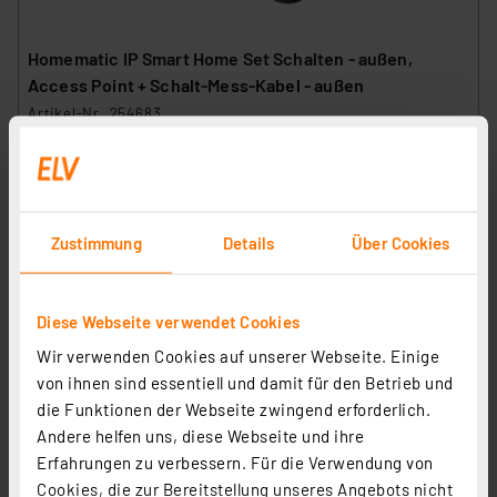
Homematic IP Smart Home Set Schalten - außen,
Access Point + Schalt-Mess-Kabel - außen
Artikel-Nr. 254683
79,95 €
Statt
109,99 € **
inkl. MwSt.
Informationen zu Versandkosten
Zustimmung
Details
Über Cookies
Diese Webseite verwendet Cookies
Wir verwenden Cookies auf unserer Webseite. Einige
von ihnen sind essentiell und damit für den Betrieb und
die Funktionen der Webseite zwingend erforderlich.
Andere helfen uns, diese Webseite und ihre
Erfahrungen zu verbessern. Für die Verwendung von
Cookies, die zur Bereitstellung unseres Angebots nicht