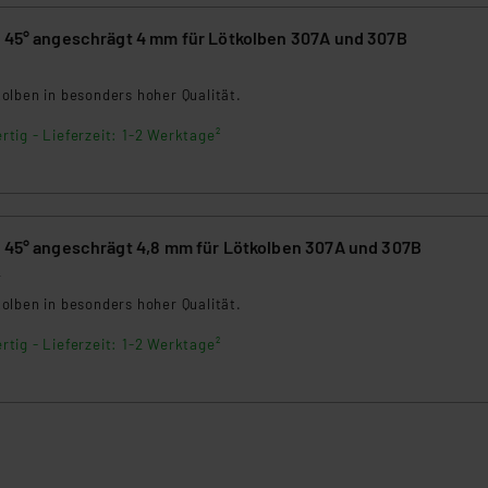
nen Beurteilung der mit der Datenübermittlung, insbesondere der
e 45° angeschrägt 4 mm für Lötkolben 307A und 307B
.“
5
olben in besonders hoher Qualität.
klärung
rtig - Lieferzeit: 1-2 Werktage²
e 45° angeschrägt 4,8 mm für Lötkolben 307A und 307B
4
olben in besonders hoher Qualität.
rtig - Lieferzeit: 1-2 Werktage²