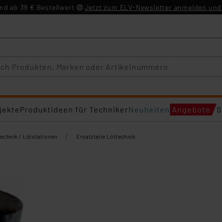
d ab 39 € Bestellwert
Jetzt zum ELV-Newsletter anmelden und 
jekte
Produktideen für Techniker
Neuheiten
Angebote
S
/
echnik / Lötstationen
Ersatzteile Löttechnik