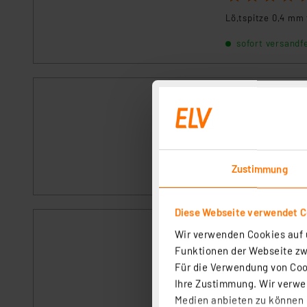
Lö,tspitze 0,4 mm 
sofort versandfe
Ersatz-Lötspitz
Artikel-Nr. 094531
100-W-Ersatz-Lötk
sofort versandfe
Zustimmung
Diese Webseite verwendet C
Ersatz-Lötspitze
Wir verwenden Cookies auf u
Artikel-Nr. 09453
Funktionen der Webseite zwi
Lö,tspitze 0,4 mm 
Für die Verwendung von Cook
Ihre Zustimmung. Wir verwen
sofort versandfe
Medien anbieten zu können u