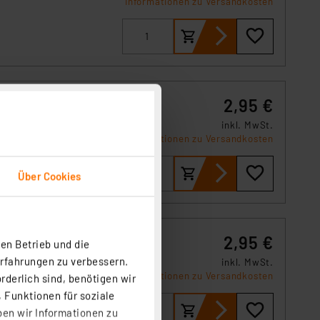
Informationen zu Versandkosten
2,95 €
inkl. MwSt.
Informationen zu Versandkosten
Über Cookies
,5 mm
2,95 €
en Betrieb und die
Erfahrungen zu verbessern.
inkl. MwSt.
Informationen zu Versandkosten
rderlich sind, benötigen wir
 Funktionen für soziale
ben wir Informationen zu