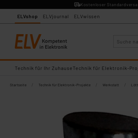
Kostenloser Standardversan
ELVshop
ELVjournal
ELVwissen
Suche
Technik für Ihr Zuhause
Technik für Elektronik-Pro
/
/
/
Startseite
Technik für Elektronik-Projekte
Werkstatt
Lött