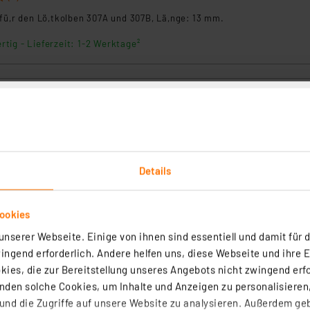
fü,r den Lö,tkolben 307A und 307B, Lä,nge: 13 mm.
rtig - Lieferzeit: 1-2 Werktage²
e meisselform 0,8 mm für Lötkolben 307A und 307B
olben in besonders hoher Qualität.
rtig - Lieferzeit: 1-2 Werktage²
Details
ookies
 bleistiftspitz 0,4 mm für Lötkolben 307A und 307B, Länge: 18
nserer Webseite. Einige von ihnen sind essentiell und damit für d
0
ngend erforderlich. Andere helfen uns, diese Webseite und ihre 
fü,r den Lö,tkolben 307A und 307B, Lä,nge: 18,5 mm.
ies, die zur Bereitstellung unseres Angebots nicht zwingend erfo
den solche Cookies, um Inhalte und Anzeigen zu personalisieren,
rtig - Lieferzeit: 1-2 Werktage²
nd die Zugriffe auf unsere Website zu analysieren. Außerdem ge