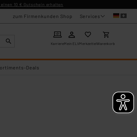
einen 10 € Gutschein erhalten
Services
zum Firmenkunden Shop
Karriere
Mein ELV
Merkzettel
Warenkorb
ortiments-Deals