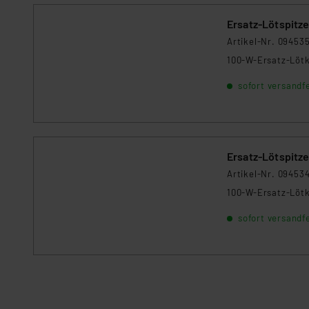
Kommission sowie einer eige
Ersatz-Lötspitz
Daten, verbundenen Risiken
Artikel-Nr. 09453
100-W-Ersatz-Lötk
Impressum
|
Datenschutzer
sofort versandfe
Ersatz-Lötspitz
Artikel-Nr. 09453
100-W-Ersatz-Lötk
sofort versandfe