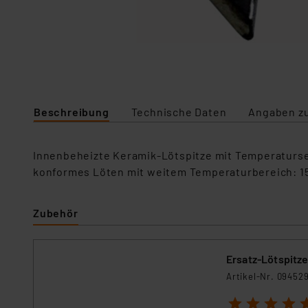
Beschreibung
Technische Daten
Angaben zu
Innenbeheizte Keramik-Lötspitze mit Temperaturse
konformes Löten mit weitem Temperaturbereich: 15
Zubehör
Ersatz-Lötspitze
Artikel-Nr. 09452
1
2
3
4
5