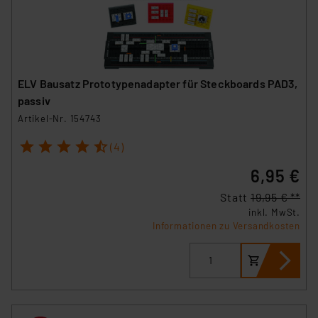
personenbezogene Daten in
Überwachungsprogrammen verarbeiten, ohne dass
hiergegen Klagemöglichkeiten für Europäer bestehen.
Unsere Kooperation mit diesen Dienstleistern stützt
sich auf die Standarddatenschutzklauseln der
ELV Bausatz Prototypenadapter für Steckboards PAD3,
Europäischen Kommission sowie einer eigenen
passiv
Beurteilung der mit der Datenübermittlung,
Artikel-Nr. 154743
insbesondere der Art der übermittelten Daten,
verbundenen Risiken.“
1
2
3
4
5
(4)
6,95 €
Impressum
|
Datenschutzerklärung
Statt
19,95 € **
inkl. MwSt.
Informationen zu Versandkosten