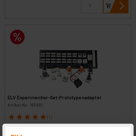
ELV Experimentier-Set-Prototypenadapter
Artikel-Nr. 155901
1
2
3
4
5
(1)
17,95 €