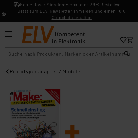
Kostenloser Standardversand ab 39 € Bestellwert
Jetzt zum ELV-Newsletter anmelden und einen 10 €
Gutschein erhalten
Suche
Prototypenadapter / Module