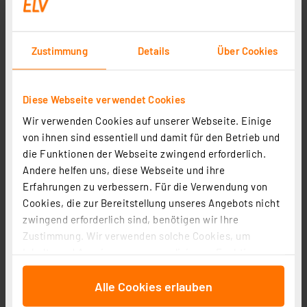
Statt
29,95 € **
inkl. MwSt.
Informationen zu Versandkosten
Zustimmung
Details
Über Cookies
Diese Webseite verwendet Cookies
Wir verwenden Cookies auf unserer Webseite. Einige
von ihnen sind essentiell und damit für den Betrieb und
die Funktionen der Webseite zwingend erforderlich.
Andere helfen uns, diese Webseite und ihre
Erfahrungen zu verbessern. Für die Verwendung von
Cookies, die zur Bereitstellung unseres Angebots nicht
zwingend erforderlich sind, benötigen wir Ihre
Zustimmung. Wir verwenden solche Cookies, um
Inhalte und Anzeigen zu personalisieren, Funktionen
für soziale Medien anbieten zu können und die Zugriffe
ELV Bausatz Prototypenadapter für Steckboards PAD6,
Alle Cookies erlauben
auf unsere Website zu analysieren. Außerdem geben
CMOS-Logik
wir Informationen zu Ihrer Verwendung unserer Website