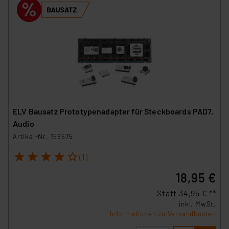
ELV Bausatz Prototypenadapter für Steckboards PAD7,
Audio
Artikel-Nr. 156575
1
2
3
4
5
(1)
18,95 €
Statt
34,95 € **
inkl. MwSt.
Informationen zu Versandkosten