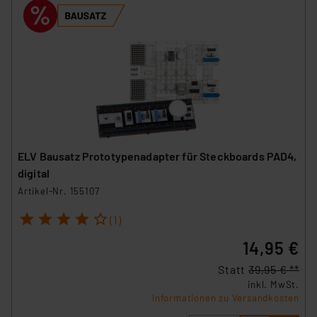
ELV Bausatz Prototypenadapter für Steckboards PAD4,
digital
Artikel-Nr. 155107
1
2
3
4
5
(1)
14,95 €
Statt
39,95 € **
inkl. MwSt.
Informationen zu Versandkosten