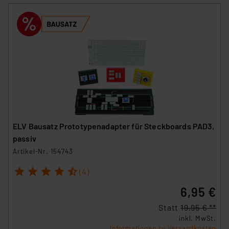
ELV Bausatz Prototypenadapter für Steckboards PAD3,
passiv
Artikel-Nr. 154743
1
2
3
4
5
(4)
6,95 €
Statt
19,95 € **
inkl. MwSt.
Informationen zu Versandkosten