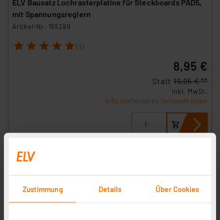
ELV Bausatz Lochrasterplatine für Steckboards PAD5,
mit Spannungsreglern
Artikel-Nr. 155289
1
2
3
4
5
(1)
8,95 €
Statt
19,95 € **
inkl. MwSt.
Informationen zu Versandkosten
Zustimmung
Details
Über Cookies