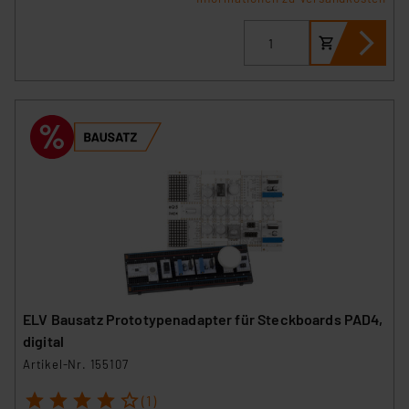
ELV Bausatz Prototypenadapter für Steckboards PAD4,
digital
Artikel-Nr. 155107
1
2
3
4
5
(1)