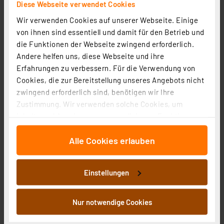
Diese Webseite verwendet Cookies
Wir verwenden Cookies auf unserer Webseite. Einige
von ihnen sind essentiell und damit für den Betrieb und
die Funktionen der Webseite zwingend erforderlich.
ELV Prototypenadapter – Professional – Widerstände
Andere helfen uns, diese Webseite und ihre
W1, mit Aufbewahrungsbox, PAD-PRO-W1, 315 Teile
Erfahrungen zu verbessern. Für die Verwendung von
Artikel-Nr. 155659
Cookies, die zur Bereitstellung unseres Angebots nicht
zwingend erforderlich sind, benötigen wir Ihre
44,95 €
Zustimmung. Wir verwenden solche Cookies, um
Statt
74,95 € **
Inhalte und Anzeigen zu personalisieren, Funktionen
inkl. MwSt.
für soziale Medien anbieten zu können und die Zugriffe
Informationen zu Versandkosten
Alle Cookies erlauben
auf unsere Website zu analysieren. Außerdem geben
wir Informationen zu Ihrer Verwendung unserer Website
an unsere Partner für soziale Medien, Werbung und
Einstellungen
Analysen weiter. Unsere Partner führen diese
Informationen möglicherweise mit weiteren Daten
zusammen, die Sie ihnen bereitgestellt haben oder die
Nur notwendige Cookies
sie im Rahmen Ihrer Nutzung der Dienste gesammelt
haben. Indem Sie auf „Alle akzeptieren“ klicken,