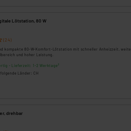
gitale Lötstation, 80 W
(24)
nd kompakte 80-W-Komfort-Lötstation mit schneller Anheizzeit, weit
lbereich und hoher Leistung.
rtig - Lieferzeit: 1-2 Werktage²
n folgende Länder: CH
er, drehbar