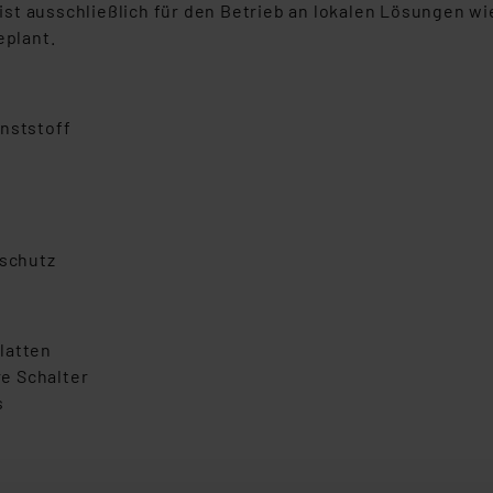
st ausschließlich für den Betrieb an lokalen Lösungen w
eplant.
unststoff
schutz
latten
e Schalter
s