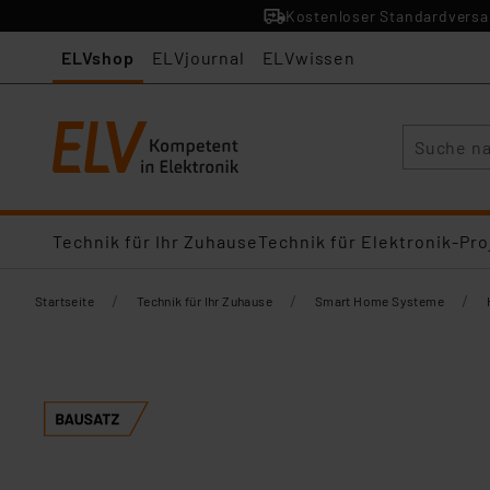
Kostenloser Standardversan
ELVshop
ELVjournal
ELVwissen
Suche
Technik für Ihr Zuhause
Technik für Elektronik-Pro
/
/
/
Startseite
Technik für Ihr Zuhause
Smart Home Systeme