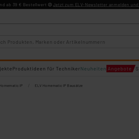
d ab 39 € Bestellwert
Jetzt zum ELV-Newsletter anmelden und 
jekte
Produktideen für Techniker
Neuheiten
Angebote
S
/
Homematic IP
ELV Homematic IP Bausätze