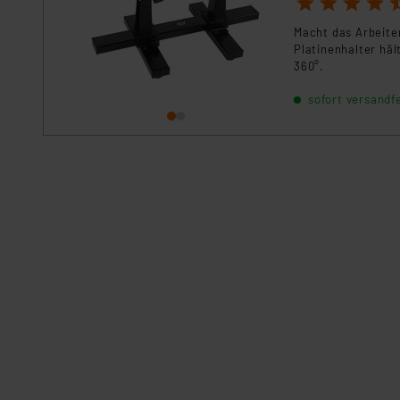
1
2
3
4
5
Macht das Arbeite
Platinenhalter häl
360°.
sofort versandfe