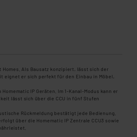
Lieferumfang
Homes. Als Bausatz konzipiert, lässt sich der
t eignet er sich perfekt für den Einbau in Möbel,
on Homematic IP Geräten. Im 1-Kanal-Modus kann er
eit lässt sich über die CCU in fünf Stufen
akustische Rückmeldung bestätigt jede Bedienung.
erfolgt über die Homematic IP Zentrale CCU3 sowie
ährleistet.