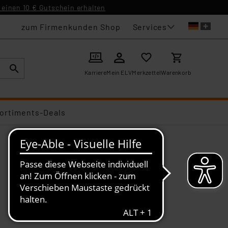
einen 10 € Gutschein erhalten
Services
zum Firmenkunden Shop
Karriere
Mein ELV
Merkzettel
Warenkorb
ortiments-Deals