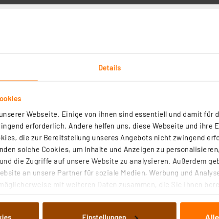
Details
TI
ookies
nserer Webseite. Einige von ihnen sind essentiell und damit für d
ngend erforderlich. Andere helfen uns, diese Webseite und ihre 
ies, die zur Bereitstellung unseres Angebots nicht zwingend erfo
den solche Cookies, um Inhalte und Anzeigen zu personalisieren,
nd die Zugriffe auf unsere Website zu analysieren. Außerdem ge
trale CCU3, HmIP-CCU3
bsite an unsere Partner für soziale Medien, Werbung und Analyse
möglicherweise mit weiteren Daten zusammen, die Sie ihnen berei
 Dienste gesammelt haben. Indem Sie auf „Alle akzeptieren“ kli
(28)
von Informationen auf Ihrem gerät (§25 Abs.1 TTDSG) sowie der 
All
kies
Einstellungen
re Homematic und Homematic IP Komponenten über die lokale Homema