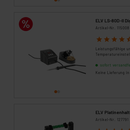
ELV LS-80D-II Di
Artikel-Nr. 115008
1
2
3
4
5
Leistungsfähige u
Temperatureinstel
sofort versandfe
Keine Lieferung i
ELV Platinenhalt
Artikel-Nr. 127791