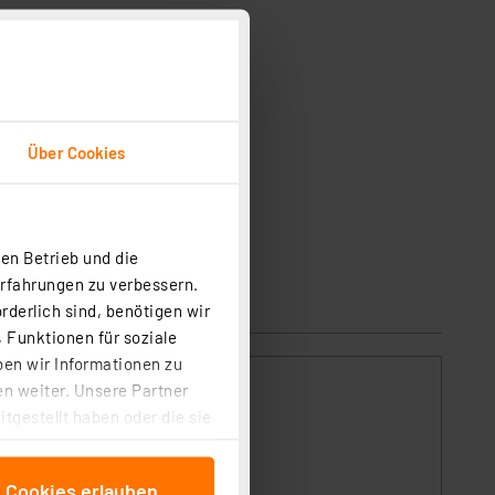
Über Cookies
en Betrieb und die
Erfahrungen zu verbessern.
rderlich sind, benötigen wir
 Funktionen für soziale
ben wir Informationen zu
n weiter. Unsere Partner
tgestellt haben oder die sie
cken, stimmen Sie sowohl
anschließenden
e Cookies erlauben
tic