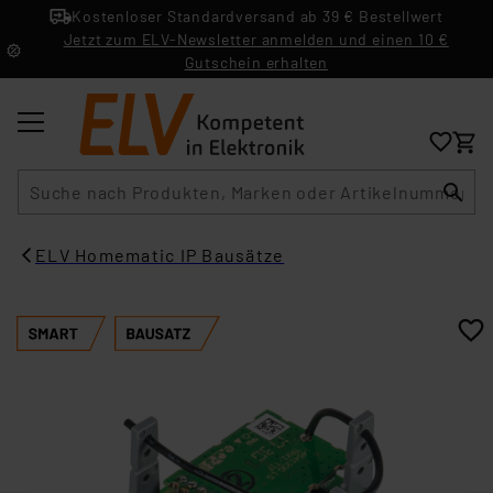
Kostenloser Standardversand ab 39 € Bestellwert
Jetzt zum ELV-Newsletter anmelden und einen 10 €
Gutschein erhalten
Suche
ELV Homematic IP Bausätze