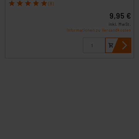
1
2
3
4
5
(8)
insbesondere der Art der übermittelten Daten,
verbundenen Risiken.“
9,95 €
inkl. MwSt.
Impressum
|
Datenschutzerklärung
Informationen zu Versandkosten