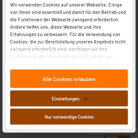
Wir verwenden Cookies auf unserer Webseite. Einige
von ihnen sind essentiell und damit für den Betrieb und
die Funktionen der Webseite zwingend erforderlich.
Andere helfen uns, diese Webseite und ihre
Erfahrungen zu verbessern. Für die Verwendung von
Cookies, die zur Bereitstellung unseres Angebots nicht
zwingend erforderlich sind, benötigen wir Ihre
Zustimmung. Wir verwenden solche Cookies, um
Inhalte und Anzeigen zu personalisieren, Funktionen
für soziale Medien anbieten zu können und die Zugriffe
Alle Cookies erlauben
auf unsere Website zu analysieren. Außerdem geben
ELV Platinenhalter, drehbar
wir Informationen zu Ihrer Verwendung unserer Website
Artikel-Nr. 127791
an unsere Partner für soziale Medien, Werbung und
Einstellungen
1
2
3
4
5
Analysen weiter. Unsere Partner führen diese
(7)
Informationen möglicherweise mit weiteren Daten
9,95 €
zusammen, die Sie ihnen bereitgestellt haben oder die
Nur notwendige Cookies
inkl. MwSt.
sie im Rahmen Ihrer Nutzung der Dienste gesammelt
Informationen zu Versandkosten
haben. Indem Sie auf „Alle akzeptieren“ klicken,
stimmen Sie sowohl dem Speichern und Abrufen von