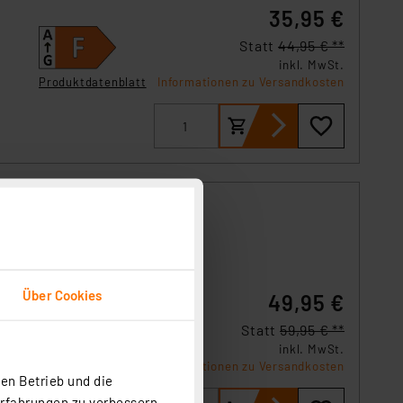
35,95 €
Statt
44,95 € **
inkl. MwSt.
Produktdatenblatt
Informationen zu Versandkosten
Über Cookies
em
49,95 €
Statt
59,95 € **
inkl. MwSt.
Informationen zu Versandkosten
en Betrieb und die
Erfahrungen zu verbessern.