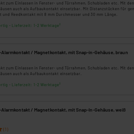
ngemessenheitsbeschluss der EU. Dies bedeutet, dass die USA al
t zum Einlassen in Fenster- und Türrahmen, Schubladen etc. Mit de
häusen auch als Aufbaukontakt einsetzbar. Mit Distanzstücken für ge
rds eingestuft wird. So besteht etwa das Risiko, dass US-Beh
t und Reedkontakt mit 8 mm Durchmesser und 30 mm Länge.
ammen verarbeiten, ohne dass hiergegen Klagemöglichkeiten fü
en Dienstleistern stützt sich auf die Standarddatenschutzklause
rtig - Lieferzeit: 1-2 Werktage²
nen Beurteilung der mit der Datenübermittlung, insbesondere der
.“
-Alarmkontakt / Magnetkontakt, mit Snap-in-Gehäuse, braun
klärung
t zum Einlassen in Fenster- und Türrahmen, Schubladen etc. Mit de
häusen auch als Aufbaukontakt einsetzbar.
rtig - Lieferzeit: 1-2 Werktage²
-Alarmkontakt / Magnetkontakt, mit Snap-In-Gehäuse, weiß
(1)