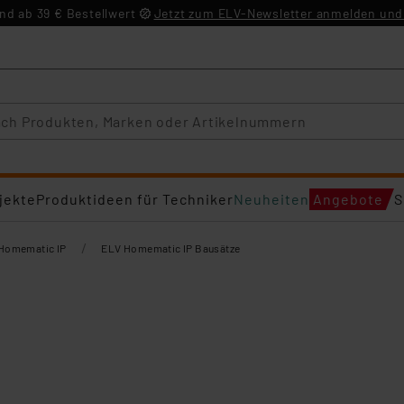
d ab 39 € Bestellwert
Jetzt zum ELV-Newsletter anmelden und 
jekte
Produktideen für Techniker
Neuheiten
Angebote
S
/
Homematic IP
ELV Homematic IP Bausätze