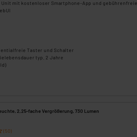
 Unit mit kostenloser Smartphone-App und gebührenfrei
WebUI
entialfreie Taster und Schalter
ielebensdauer typ. 2 Jahre
ld)
uchte, 2,25-fache Vergrößerung, 730 Lumen
(50)