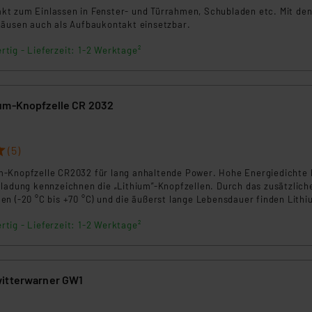
t zum Einlassen in Fenster- und Türrahmen, Schubladen etc. Mit de
häusen auch als Aufbaukontakt einsetzbar.
rtig - Lieferzeit: 1-2 Werktage²
um-Knopfzelle CR 2032
(5)
-Knopfzelle CR2032 für lang anhaltende Power. Hohe Energiedichte 
tladung kennzeichnen die „Lithium”-Knopfzellen. Durch das zusätzlich
n (-20 °C bis +70 °C) und die äußerst lange Lebensdauer finden Lithi
insatz in Datenbanken, Taschenrechnern, Translatern, Film- und Fotog
rtig - Lieferzeit: 1-2 Werktage²
witterwarner GW1