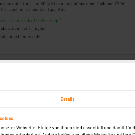
e spart nicht nur ca. 60 % Strom gegenüber einer üblichen 22-W-
iefert auch eine neue Lichtqualität.
rtig - Lieferzeit: 1-2 Werktage²
ckstation nicht möglich
n folgende Länder: CH
gitale Lötstation, 80 W
(24)
Details
nd kompakte 80-W-Komfort-Lötstation mit schneller Anheizzeit, weit
lbereich und hoher Leistung.
rtig - Lieferzeit: 1-2 Werktage²
ookies
n folgende Länder: CH
nserer Webseite. Einige von ihnen sind essentiell und damit für d
ngend erforderlich. Andere helfen uns, diese Webseite und ihre 