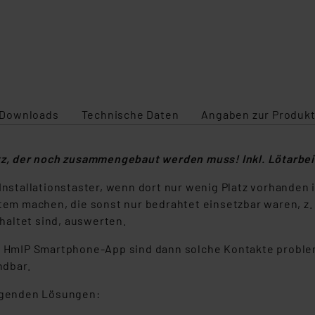
Downloads
Technische Daten
Angaben zur Produkt
tz, der noch zusammengebaut werden muss! Inkl. Lötarbei
Installationstaster, wenn dort nur wenig Platz vorhanden 
m machen, die sonst nur bedrahtet einsetzbar waren, z.
haltet sind, auswerten.
r HmIP Smartphone-App sind dann solche Kontakte probleml
ndbar.
olgenden Lösungen: