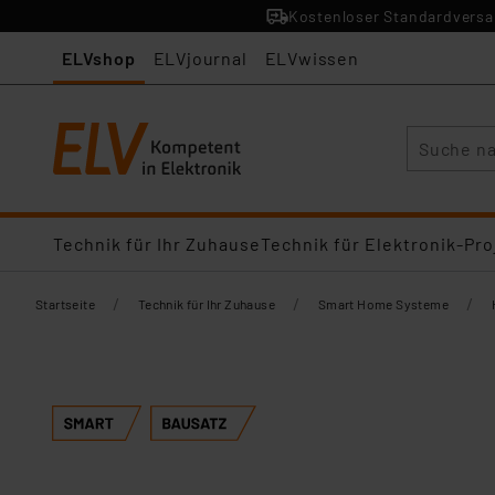
Kostenloser Standardversan
ELVshop
ELVjournal
ELVwissen
Suche
Technik für Ihr Zuhause
Technik für Elektronik-Pro
/
/
/
Startseite
Technik für Ihr Zuhause
Smart Home Systeme