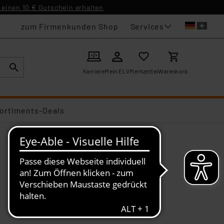
einen 10 € Gutschein erhalten
Services
zum Firmenkunden Shop
Karriere
Mein ELV
Merkzettel
Warenkorb
ortiments-Deals