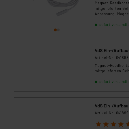
Für die USA besteht kein A
Magnet-Reedkontak
mitgelieferten Ge
Datenschutz nach EU-Standa
Anpassung. Magne
Daten in Überwachungsprogr
Unsere Kooperation mit dies
sofort versandfe
Kommission sowie einer eige
Daten, verbundenen Risiken
VdS Ein-/Aufbau
Impressum
|
Datenschutzer
Artikel-Nr. 041898
Magnet-Reedkontak
mitgelieferten Ge
sofort versandfe
VdS Ein-/Aufbau
Artikel-Nr. 041899
1
2
3
4
5