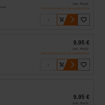
s Land mit unzureichendem
n
inkl. MwSt.
naue
örden personenbezogene
Informationen zu Versandkosten
r Europäer bestehen.
ln der Europäischen
 Art der übermittelten
9,95 €
inkl. MwSt.
n
Informationen zu Versandkosten
9,95 €
inkl. MwSt.