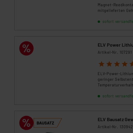
Magnet-Reedkontak
mitgelieferten Ge
sofort versandfe
ELV Power Lithi
Artikel-Nr. 107291
1
2
3
4
5
ELV-Power-Lithium
geringer Selbsten
Temperaturverhalte
Batterien ihren E
sofort versandfe
ELV Bausatz Ge
Artikel-Nr. 130942