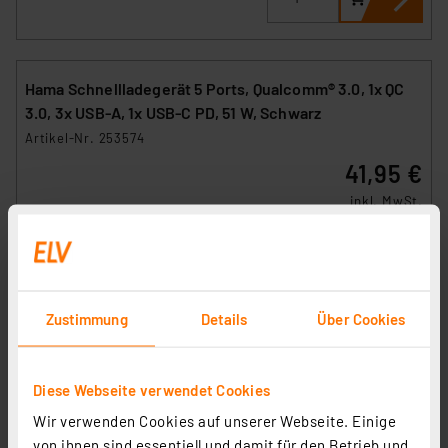
Hama Schnellladegerät 5 Ports, Qualcomm® 3.0, 1x QC
3.0, 3x USB-A, 1x USB-C PD, 51 W, Schwarz
Artikel-Nr. 253574
41,95 €
inkl. MwSt.
Informationen zu Versandkosten
Zustimmung
Details
Über Cookies
Diese Webseite verwendet Cookies
Wir verwenden Cookies auf unserer Webseite. Einige
von ihnen sind essentiell und damit für den Betrieb und