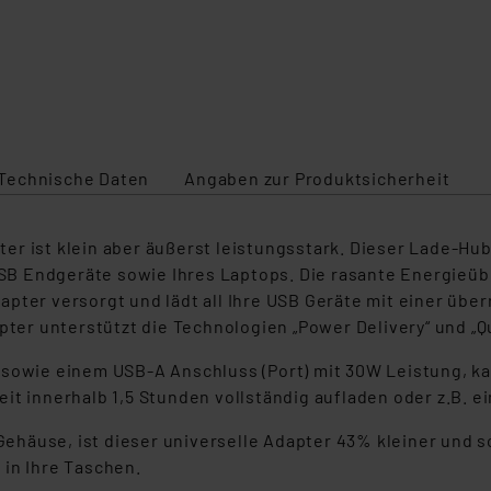
Technische Daten
Angaben zur Produktsicherheit
r ist klein aber äußerst leistungsstark. Dieser Lade-Hub 
r USB Endgeräte sowie Ihres Laptops. Die rasante Energie
pter versorgt und lädt all Ihre USB Geräte mit einer übe
pter unterstützt die Technologien „Power Delivery“ und „Q
 sowie einem USB-A Anschluss (Port) mit 30W Leistung, k
it innerhalb 1,5 Stunden vollständig aufladen oder z.B. 
äuse, ist dieser universelle Adapter 43% kleiner und som
 in Ihre Taschen.