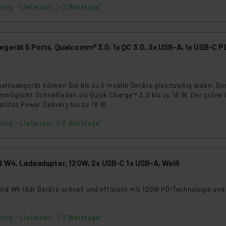
rtig - Lieferzeit: 1-2 Werktage²
gerät 5 Ports, Qualcomm® 3.0, 1x QC 3.0, 3x USB-A, 1x USB-C PD
4
llladegerät können Sie bis zu 5 mobile Geräte gleichzeitig laden. De
rmöglicht Schnellladen via Quick Charge™ 3.0 bis zu 18 W. Der grüne
tützt Power Delivery bis zu 18 W.
rtig - Lieferzeit: 1-2 Werktage²
d W4, Ladeadapter, 120W, 2x USB-C 1x USB-A, Weiß
3
ird W4 lädt Geräte schnell und effizient mit 120W PD-Technologie und
rtig - Lieferzeit: 1-2 Werktage²