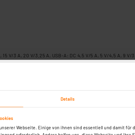
15 V/3 A, 20 V/3.25 A, USB-A: DC 4,5 V/5 A, 5 V/4,5 A, 9 V/3 
 20W PD Fast Charger, 1x USB-A und 1x USB-C, Weiß
Details
Ladeadapter lädt zwei Geräte gleichzeitig schnell und sicher auf, is
 für den täglichen Gebrauch.
ookies
rtig - Lieferzeit: 1-2 Werktage²
nserer Webseite. Einige von ihnen sind essentiell und damit für d
ngend erforderlich. Andere helfen uns, diese Webseite und ihre 