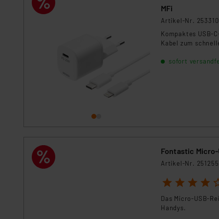
Für die USA besteht kein A
MFi
Datenschutz nach EU-Standa
Artikel-Nr. 253310
Daten in Überwachungsprogr
Kompaktes USB-C-
Unsere Kooperation mit dies
Kabel zum schnell
Kommission sowie einer eige
sofort versandfe
Daten, verbundenen Risiken
Impressum
|
Datenschutzer
Fontastic Micro-
Artikel-Nr. 251255
1
2
3
4
5
Das Micro-USB-Reis
Handys.