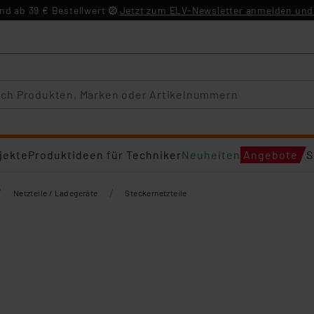
d ab 39 € Bestellwert
Jetzt zum ELV-Newsletter anmelden und 
jekte
Produktideen für Techniker
Neuheiten
Angebote
S
/
/
Netzteile / Ladegeräte
Steckernetzteile