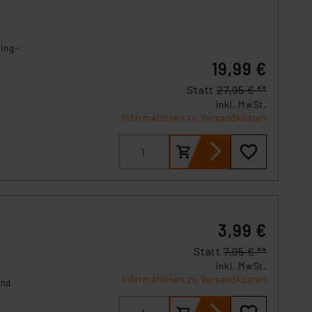
s Land mit unzureichendem
örden personenbezogene
r Europäer bestehen.
ing-
ln der Europäischen
.
19,99 €
 Art der übermittelten
Statt
27,95 € **
inkl. MwSt.
Informationen zu Versandkosten
3,99 €
Statt
7,95 € **
inkl. MwSt.
Informationen zu Versandkosten
und