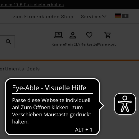
einen 10 € Gutschein erhalten
Services
zum Firmenkunden Shop
Karriere
Mein ELV
Merkzettel
Warenkorb
ortiments-Deals