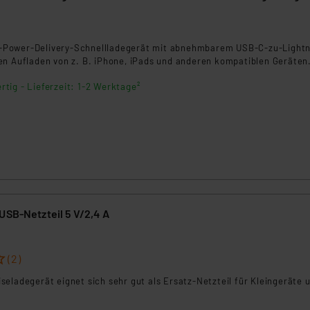
ngemessenheitsbeschluss der EU. Dies bedeutet, dass die USA al
rds eingestuft wird. So besteht etwa das Risiko, dass US-Beh
ammen verarbeiten, ohne dass hiergegen Klagemöglichkeiten fü
Power-Delivery-Schnellladegerät mit abnehmbarem USB-C-zu-Lightn
en Dienstleistern stützt sich auf die Standarddatenschutzklause
en Aufladen von z. B. iPhone, iPads und anderen kompatiblen Geräten
nen Beurteilung der mit der Datenübermittlung, insbesondere der
rtig - Lieferzeit: 1-2 Werktage²
.“
klärung
USB-Netzteil 5 V/2,4 A
(2)
eladegerät eignet sich sehr gut als Ersatz-Netzteil für Kleingeräte 