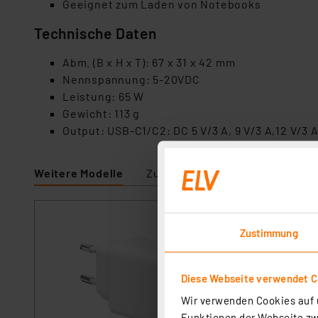
Geeignet zum Laden von Notebooks
Technische Daten
Abm. (B x H x T): 67 x 31 x 42 mm
Nennspannung: 5-20VDC
Leistung: 65 W
Gewicht: 113 g
Output: USB-C1/C2: DC 5 V/3 A, 9 V/3 A,12 V/3 A, 
Weitere Modelle
Zubehör
GP Steckerlader
Zustimmung
Artikel-Nr. 258013
Der GP 20W PD USB-
kompakt und ideal
Diese Webseite verwendet C
sofort versandfe
Wir verwenden Cookies auf u
Funktionen der Webseite zwi