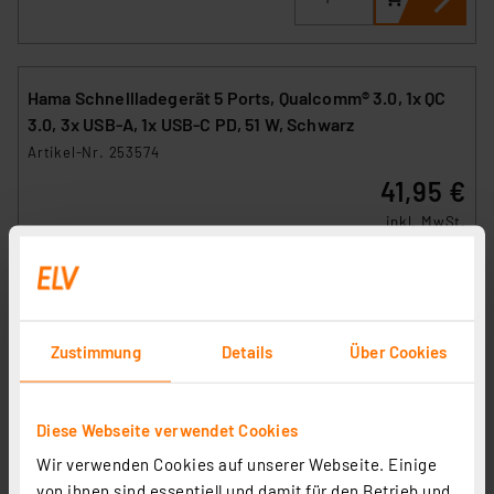
Hama Schnellladegerät 5 Ports, Qualcomm® 3.0, 1x QC
3.0, 3x USB-A, 1x USB-C PD, 51 W, Schwarz
Artikel-Nr. 253574
41,95 €
inkl. MwSt.
Informationen zu Versandkosten
Zustimmung
Details
Über Cookies
Diese Webseite verwendet Cookies
Wir verwenden Cookies auf unserer Webseite. Einige
von ihnen sind essentiell und damit für den Betrieb und