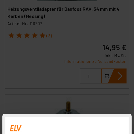
Heizungsventiladapter für Danfoss RAV, 34 mm mit 4
Kerben (Messing)
Artikel-Nr. 110207
1
2
3
4
5
(3)
14,95 €
inkl. MwSt.
Informationen zu Versandkosten