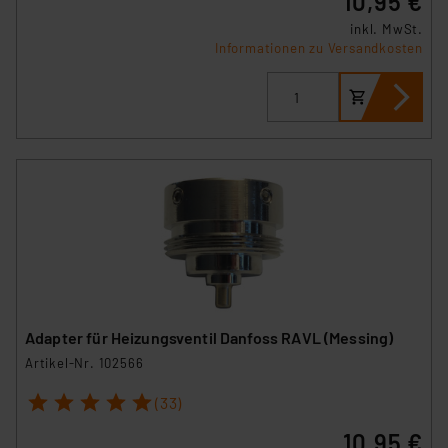
10,95 €
inkl. MwSt.
Informationen zu Versandkosten
Adapter für Heizungsventil Danfoss RAVL (Messing)
Artikel-Nr. 102566
1
2
3
4
5
(33)
10,95 €