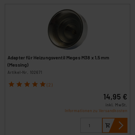
Adapter für Heizungsventil Meges M38 x 1,5 mm
(Messing)
Artikel-Nr. 102671
1
2
3
4
5
(2)
14,95 €
inkl. MwSt.
Informationen zu Versandkosten