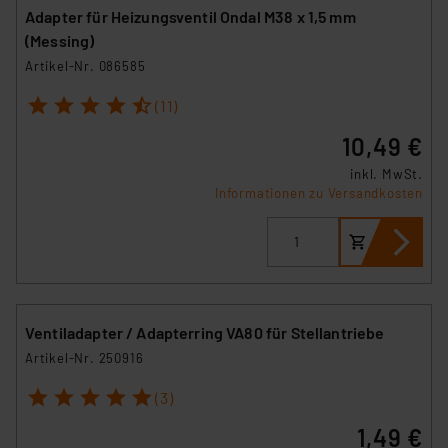
Adapter für Heizungsventil Ondal M38 x 1,5 mm
(Messing)
Artikel-Nr. 086585
1
2
3
4
5
(11)
10,49 €
inkl. MwSt.
Informationen zu Versandkosten
Ventiladapter / Adapterring VA80 für Stellantriebe
Artikel-Nr. 250916
1
2
3
4
5
(3)
1,49 €