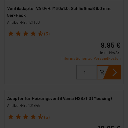
Ventiladapter VA 04H, M30x1,0, Schließmaß 6,0 mm,
5er-Pack
Artikel-Nr. 121100
1
2
3
4
5
(3)
9,95 €
inkl. MwSt.
Informationen zu Versandkosten
Adapter für Heizungsventil Vama M28x1,0 (Messing)
Artikel-Nr. 101945
1
2
3
4
5
(5)