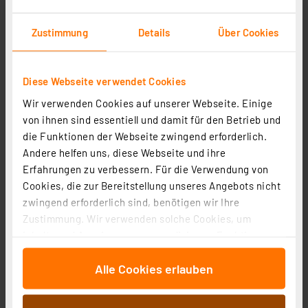
Heizungsventiladapter für Giacomini 22,6 mm (Messing)
Zustimmung
Details
Über Cookies
Artikel-Nr. 110212
1
2
3
4
5
(1)
Diese Webseite verwendet Cookies
14,95 €
Wir verwenden Cookies auf unserer Webseite. Einige
von ihnen sind essentiell und damit für den Betrieb und
inkl. MwSt.
die Funktionen der Webseite zwingend erforderlich.
Informationen zu Versandkosten
Andere helfen uns, diese Webseite und ihre
Erfahrungen zu verbessern. Für die Verwendung von
Cookies, die zur Bereitstellung unseres Angebots nicht
zwingend erforderlich sind, benötigen wir Ihre
Zustimmung. Wir verwenden solche Cookies, um
Inhalte und Anzeigen zu personalisieren, Funktionen
für soziale Medien anbieten zu können und die Zugriffe
Alle Cookies erlauben
auf unsere Website zu analysieren. Außerdem geben
wir Informationen zu Ihrer Verwendung unserer Website
an unsere Partner für soziale Medien, Werbung und