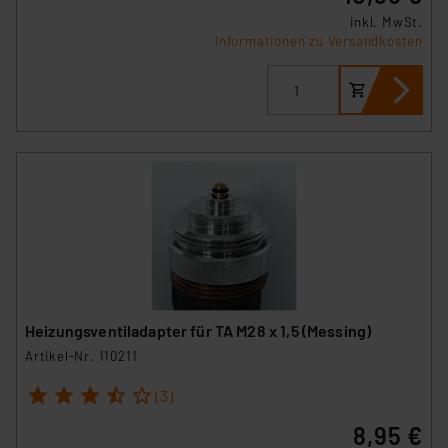
inkl. MwSt.
Informationen zu Versandkosten
Heizungsventiladapter für TA M28 x 1,5 (Messing)
Artikel-Nr. 110211
1
2
3
4
5
(3)
8,95 €