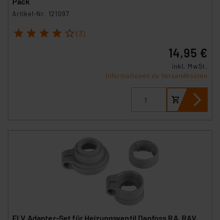
Pack
Artikel-Nr. 121097
1
2
3
4
5
(3)
14,95 €
inkl. MwSt.
Informationen zu Versandkosten
ELV Adapter-Set für Heizungsventil Danfoss RA, RAV,