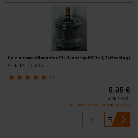
Heizungsventiladapter für Oventrop M30 x 1,0 (Messing)
Artikel-Nr. 110213
1
2
3
4
5
(10)
9,95 €
inkl. MwSt.
Informationen zu Versandkosten