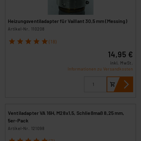
Heizungsventiladapter für Vaillant 30,5 mm (Messing)
Artikel-Nr. 110208
1
2
3
4
5
(18)
14,95 €
inkl. MwSt.
Informationen zu Versandkosten
Ventiladapter VA 16H, M28x1,5, Schließmaß 8,25 mm,
5er-Pack
Artikel-Nr. 121098
1
2
3
4
5
(7)