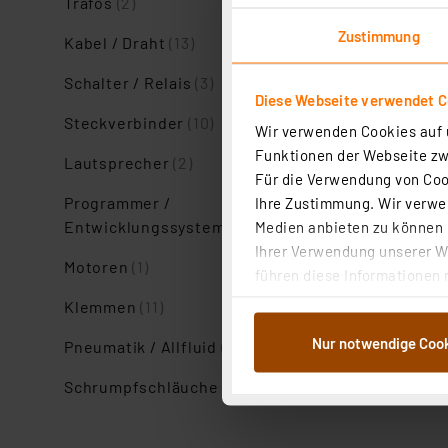
Trafos
(2)
Zustimmung
Kabel / Draht
(13)
Schalter / Relais
(3)
Diese Webseite verwendet C
Steckverbinder
(10)
Wir verwenden Cookies auf u
Funktionen der Webseite zwi
Lautsprecher
(2)
Für die Verwendung von Cook
Programmer /
Ihre Zustimmung. Wir verwen
Entwicklungssysteme
(1)
Medien anbieten zu können u
Ihrer Verwendung unserer We
Motoren
(1)
führen diese Informationen 
im Rahmen Ihrer Nutzung der
Klemmen
(11)
dem Speichern und Abrufen 
Nur notwendige Coo
Pneumatik / Allfluid
(1)
Weiterverarbeitung für die 
Abs.1a DSG-VO) zu. Eine deta
Schrumpfschläuche
(5)
Button „Ablehnen oder Einst
ganz oder teilweise zustimm
anpassen oder widerrufen. 