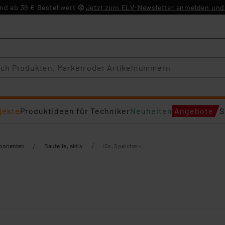
d ab 39 € Bestellwert
Jetzt zum ELV-Newsletter anmelden und 
jekte
Produktideen für Techniker
Neuheiten
Angebote
S
/
/
mponenten
Bauteile, aktiv
ICs, Speicher-