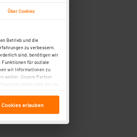
Über Cookies
en Betrieb und die
Erfahrungen zu verbessern.
rderlich sind, benötigen wir
 Funktionen für soziale
ben wir Informationen zu
n weiter. Unsere Partner
tgestellt haben oder die sie
cken, stimmen Sie sowohl
anschließenden
e Cookies erlauben
beitungszwecke (Art. 6
 ist durch Klick auf den
 Cookies ablehnen oder ihr
 „Cookie Einstellungen“
tung dieser Daten zur