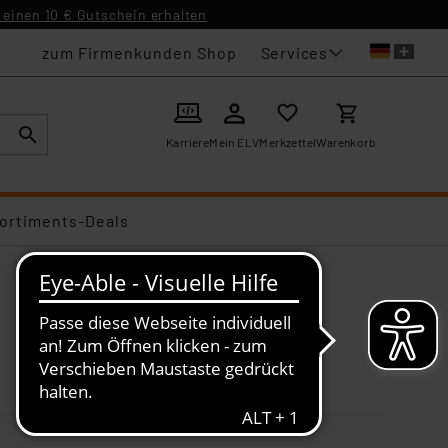
einen 10 € Gutschein erhalten
Services
zum Firmenkunden Shop
Karriere
Mein ELV
Merkzettel
Warenkorb
ortiments-Deals