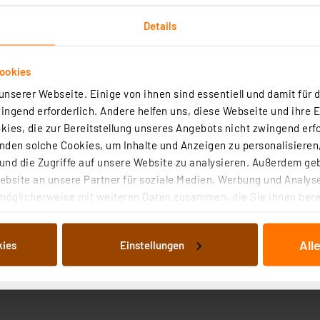
Details
ookies
nserer Webseite. Einige von ihnen sind essentiell und damit für d
ngend erforderlich. Andere helfen uns, diese Webseite und ihre 
ies, die zur Bereitstellung unseres Angebots nicht zwingend erfo
den solche Cookies, um Inhalte und Anzeigen zu personalisieren,
nd die Zugriffe auf unsere Website zu analysieren. Außerdem ge
bsite an unsere Partner für soziale Medien, Werbung und Analyse
möglicherweise mit weiteren Daten zusammen, die Sie ihnen berei
 Dienste gesammelt haben. Indem Sie auf „Alle akzeptieren“ kli
von Informationen auf Ihrem gerät (§25 Abs.1 TTDSG) sowie der 
All
kies
Einstellungen
nachfolgend dargestellten bzw. die von Ihnen ausgewählten Verar
illierte Auflistung der einzelnen Cookies nach Zweck und Anbieter
ellungen“ abrufbar. Sie können die Verwendung nicht notwendiger
en. Ihre erteilte Zustimmung können Sie jederzeit unter dem Link
Die Rechtmäßigkeit der Speicherung, Abrufung und Weiterverarbei