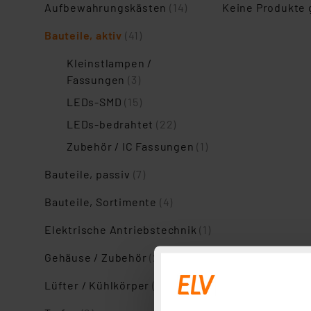
Aufbewahrungskästen
(14)
Keine Produkte
Bauteile, aktiv
(41)
Kleinstlampen /
Fassungen
(3)
LEDs-SMD
(15)
LEDs-bedrahtet
(22)
Zubehör / IC Fassungen
(1)
Bauteile, passiv
(7)
Bauteile, Sortimente
(4)
Elektrische Antriebstechnik
(1)
Gehäuse / Zubehör
(24)
Lüfter / Kühlkörper
(2)