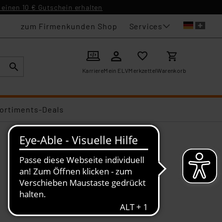
einen 10 € Gutschein erhalten
Services
zum Firmenkunden Shop
Karriere
Mein ELV
Merkzettel
Warenkorb
ortiments-Deals