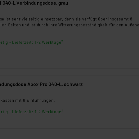
i 040-L Verbindungsdose, grau
tanbietern und zu der jeweiligen Datenübermittlung erhalten Sie i
2
ngemessenheitsbeschluss der EU. Dies bedeutet, dass die USA al
e ist sehr vielseitig einsetzbar, denn sie verfügt über insgesamt 8
rds eingestuft wird. So besteht etwa das Risiko, dass US-Beh
len Seiten und ist durch ihre Witterungsbeständigkeit für den Außen
ammen verarbeiten, ohne dass hiergegen Klagemöglichkeiten fü
en Dienstleistern stützt sich auf die Standarddatenschutzklause
rtig - Lieferzeit: 1-2 Werktage²
nen Beurteilung der mit der Datenübermittlung, insbesondere der
.“
klärung
ndungsdose Abox Pro 040-L, schwarz
8
kasten mit 8 Einführungen.
rtig - Lieferzeit: 1-2 Werktage²