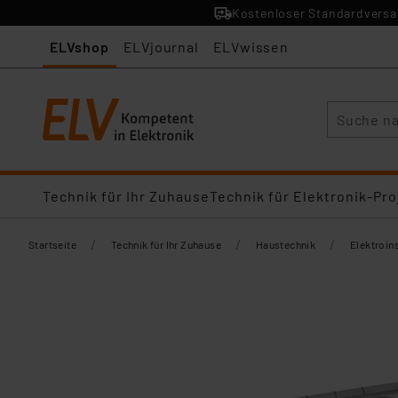
Kostenloser Standardversan
ELVshop
ELVjournal
ELVwissen
Suche
Technik für Ihr Zuhause
Technik für Elektronik-Pro
/
/
/
Startseite
Technik für Ihr Zuhause
Haustechnik
Elektroins