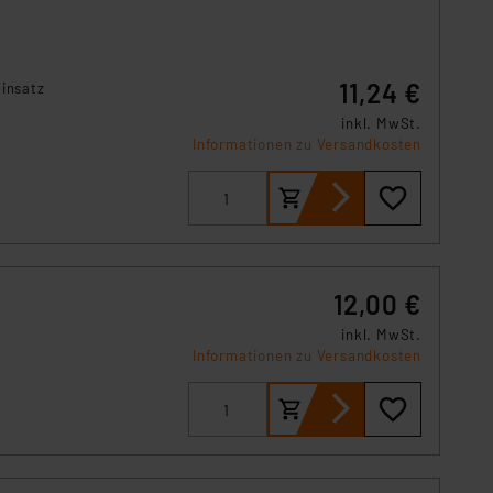
n der Datenschutzerklärung.
s Land mit unzureichendem
örden personenbezogene
11,24 €
einsatz
r Europäer bestehen.
inkl. MwSt.
ln der Europäischen
Informationen zu Versandkosten
 Art der übermittelten
12,00 €
inkl. MwSt.
Informationen zu Versandkosten