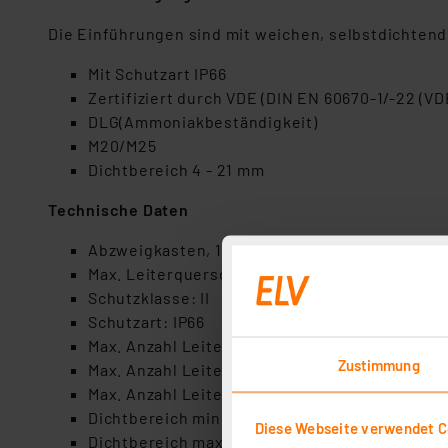
Die Einführungen sind mit weichen, selbstdichtend
Mit Schutzart IP66
Zertifiziert durch VDE (DIN EN 60670-1/-22 (VD
DLG(Ammoniakbeständigkeit)
M20/M25
Dichtbereich 4 - 21 mm
Technische Daten
Abzweigkasten, 102 x 102 x 57 mm
Max. Leiterquerschnitt: 4 mm²
Schutzklasse: II
Schutzart: IP66
Max. Anzahl Leiter bei 1,5²: 30
Zustimmung
Max. Anzahl Leiter bei 2,5²: 24
Max. Anzahl Leiter bei 4²: 20
Dichtbereich min: 4 mm
Diese Webseite verwendet C
Dichtbereich max: 21 mm