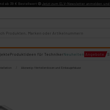
d ab 39 € Bestellwert
Jetzt zum ELV-Newsletter anmelden und 
jekte
Produktideen für Techniker
Neuheiten
Angebote
S
/
tallation
Abzweig-/Verteilerdosen und Einbaugehäuse