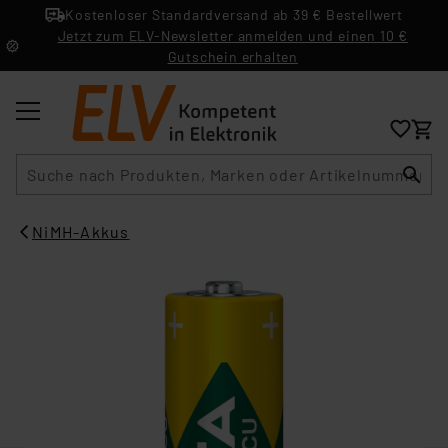
Kostenloser Standardversand ab 39 € Bestellwert
Jetzt zum ELV-Newsletter anmelden und einen 10 €
Gutschein erhalten
Suche
NiMH-Akkus