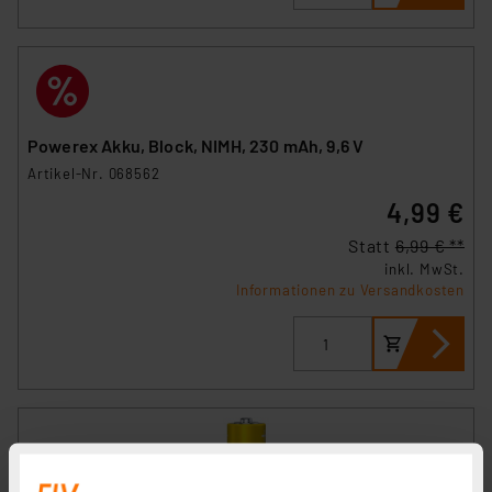
Powerex Akku, Block, NIMH, 230 mAh, 9,6 V
Artikel-Nr. 068562
4,99 €
Statt
6,99 € **
inkl. MwSt.
Informationen zu Versandkosten