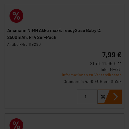
personenbezogene Daten in
Überwachungsprogrammen verarbeiten, ohne dass
hiergegen Klagemöglichkeiten für Europäer bestehen.
Unsere Kooperation mit diesen Dienstleistern stützt
sich auf die Standarddatenschutzklauseln der
Ansmann NiMH Akku maxE, ready2use Baby C,
Europäischen Kommission sowie einer eigenen
2500mAh, R14 2er-Pack
Beurteilung der mit der Datenübermittlung,
Artikel-Nr. 119290
insbesondere der Art der übermittelten Daten,
7,99 €
verbundenen Risiken.“
Statt
11,95 € **
inkl. MwSt.
Impressum
|
Datenschutzerklärung
Informationen zu Versandkosten
Grundpreis 4.00 EUR pro Stück