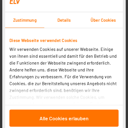
Zustimmung
Details
Über Cookies
VARTA 4er-Set NiMH-Micro-Akku RECHARGE ACCU
Power 800 mAh, AAA, HR03
Diese Webseite verwendet Cookies
Artikel-Nr. 081981
Wir verwenden Cookies auf unserer Webseite. Einige
1
2
3
4
5
(2)
von ihnen sind essentiell und damit für den Betrieb und
die Funktionen der Webseite zwingend erforderlich.
5,95 €
Andere helfen uns, diese Webseite und ihre
inkl. MwSt.
Erfahrungen zu verbessern. Für die Verwendung von
Informationen zu Versandkosten
Cookies, die zur Bereitstellung unseres Angebots nicht
zwingend erforderlich sind, benötigen wir Ihre
Zustimmung. Wir verwenden solche Cookies, um
Inhalte und Anzeigen zu personalisieren, Funktionen
für soziale Medien anbieten zu können und die Zugriffe
Alle Cookies erlauben
auf unsere Website zu analysieren. Außerdem geben
Energizer PowerPlus NiMH-Akku 9-V-Block, 175 mAh
wir Informationen zu Ihrer Verwendung unserer Website
Artikel-Nr. 107800