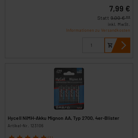
7,99 €
Statt
9,00 € **
inkl. MwSt.
Informationen zu Versandkosten
Hycell NiMH-Akku Mignon AA, Typ 2700, 4er-Blister
Artikel-Nr. 123106
1
2
3
4
5
(1)