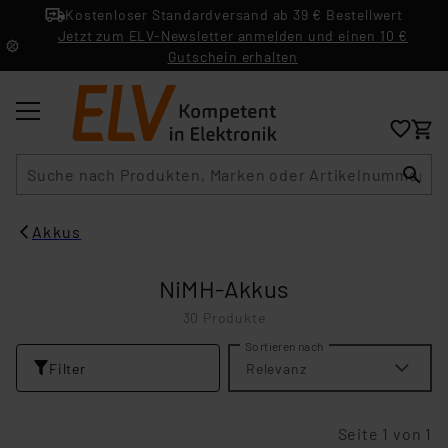
Kostenloser Standardversand ab 39 € Bestellwert
Jetzt zum ELV-Newsletter anmelden und einen 10 €
Gutschein erhalten
Suche
Akkus
NiMH-Akkus
30 Produkte
Sortieren nach
Filter
Relevanz
Seite 1 von 1