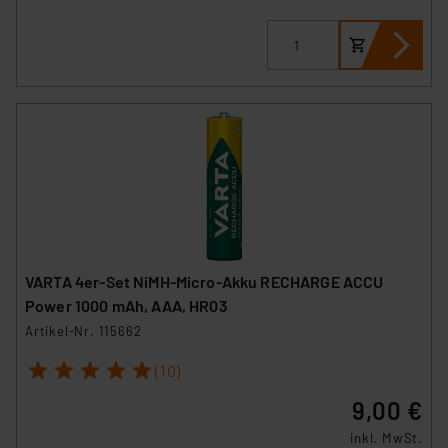
VARTA 4er-Set NiMH-Micro-Akku RECHARGE ACCU
Power 1000 mAh, AAA, HR03
Artikel-Nr. 115662
1
2
3
4
5
(10)
9,00 €
inkl. MwSt.