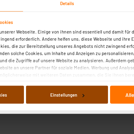
Details
ookies
nserer Webseite. Einige von ihnen sind essentiell und damit für d
ngend erforderlich. Andere helfen uns, diese Webseite und ihre 
ies, die zur Bereitstellung unseres Angebots nicht zwingend erfo
chnische Daten
Angaben zur Produktsicherheit
den solche Cookies, um Inhalte und Anzeigen zu personalisieren,
nd die Zugriffe auf unsere Website zu analysieren. Außerdem ge
tsortiment kombiniert bestes Preis-Leistungs-Verhältni
bsite an unsere Partner für soziale Medien, Werbung und Analyse
möglicherweise mit weiteren Daten zusammen, die Sie ihnen berei
hr geringer Selbstentladung.
 Dienste gesammelt haben. Indem Sie auf „Alle akzeptieren“ kli
von Informationen auf Ihrem gerät (§25 Abs.1 TTDSG) sowie der 
wendungen
All
kies
Einstellungen
nachfolgend dargestellten bzw. die von Ihnen ausgewählten Verar
illierte Auflistung der einzelnen Cookies nach Zweck und Anbieter
ellungen“ abrufbar. Sie können die Verwendung nicht notwendiger
en. Ihre erteilte Zustimmung können Sie jederzeit unter dem Link
Die Rechtmäßigkeit der Speicherung, Abrufung und Weiterverarbei
zum Zeitpunkt des Widerrufs bleibt hiervon unberührt. Ihre Brow