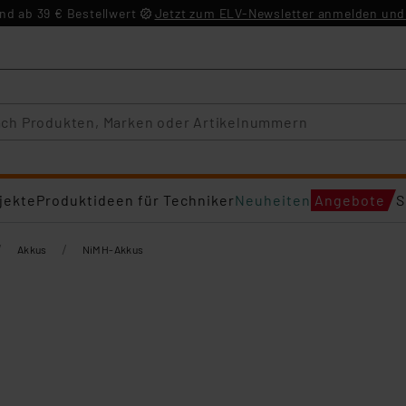
d ab 39 € Bestellwert
Jetzt zum ELV-Newsletter anmelden und 
jekte
Produktideen für Techniker
Neuheiten
Angebote
S
/
/
Akkus
NiMH-Akkus