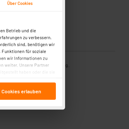
Über Cookies
en Betrieb und die
Erfahrungen zu verbessern.
rderlich sind, benötigen wir
 Funktionen für soziale
ben wir Informationen zu
s mit Konsumentenorientierung.
n weiter. Unsere Partner
tgestellt haben oder die sie
cken, stimmen Sie sowohl
anschließenden
e Cookies erlauben
beitungszwecke (Art. 6
 ist durch Klick auf den
 Cookies ablehnen oder ihr
 „Cookie Einstellungen“
tung dieser Daten zur
ser-Einstellungen können