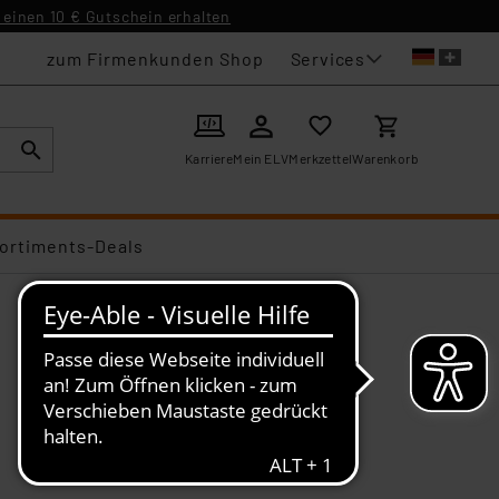
einen 10 € Gutschein erhalten
Services
zum Firmenkunden Shop
Karriere
Mein ELV
Merkzettel
Warenkorb
ortiments-Deals