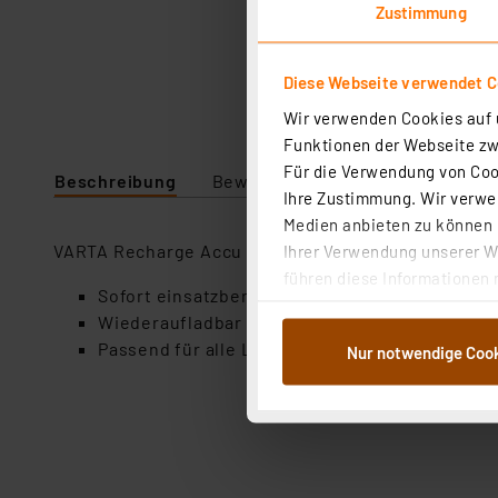
Zustimmung
Diese Webseite verwendet C
Wir verwenden Cookies auf u
Funktionen der Webseite zwi
Für die Verwendung von Cook
Beschreibung
Bewertung
Downloads
Te
Ihre Zustimmung. Wir verwen
Medien anbieten zu können u
VARTA Recharge Accu Power: Das kraftvolle Produk
Ihrer Verwendung unserer We
führen diese Informationen 
Sofort einsatzbereit da vorgeladen und mit se
im Rahmen Ihrer Nutzung der
Wiederaufladbar ohne Memory-Effekt
dem Speichern und Abrufen 
Passend für alle Ladegeräte und Standardan
Nur notwendige Coo
Weiterverarbeitung für die 
Abs.1a DSG-VO) zu. Eine deta
Button „Ablehnen oder Einst
ganz oder teilweise zustimm
anpassen oder widerrufen. 
Auswertung und Analyse bis 