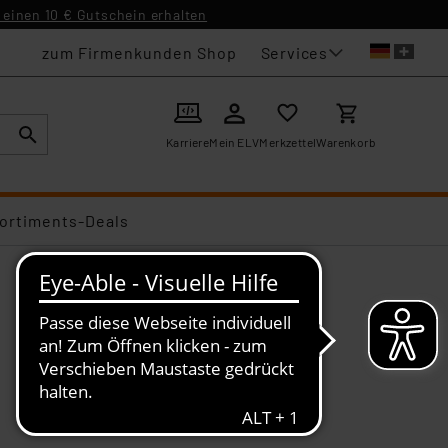
einen 10 € Gutschein erhalten
Services
zum Firmenkunden Shop
Karriere
Mein ELV
Merkzettel
Warenkorb
ortiments-Deals