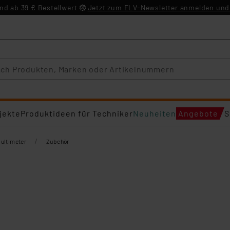
d ab 39 € Bestellwert
Jetzt zum ELV-Newsletter anmelden und 
jekte
Produktideen für Techniker
Neuheiten
Angebote
S
/
ultimeter
Zubehör