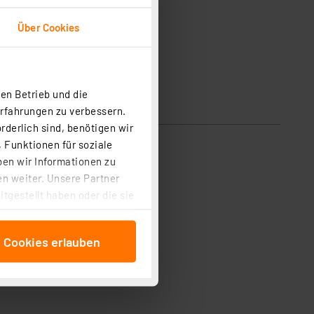
Über Cookies
en Betrieb und die
Erfahrungen zu verbessern.
rderlich sind, benötigen wir
 Funktionen für soziale
ben wir Informationen zu
n weiter. Unsere Partner
tgestellt haben oder die sie
cken, stimmen Sie sowohl
anschließenden
e Cookies erlauben
beitungszwecke (Art. 6
 ist durch Klick auf den
 Cookies ablehnen oder ihr
 „Cookie Einstellungen“
tung dieser Daten zur