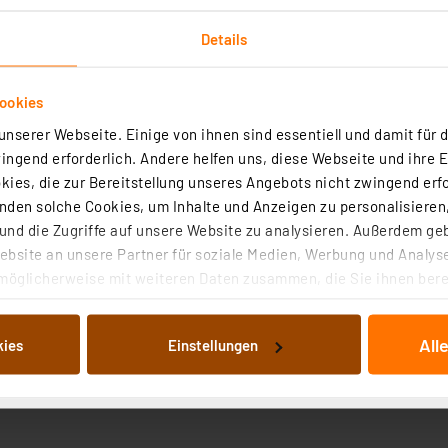
Details
ookies
nserer Webseite. Einige von ihnen sind essentiell und damit für d
ngend erforderlich. Andere helfen uns, diese Webseite und ihre 
ten
Angaben zur Produktsicherheit
ies, die zur Bereitstellung unseres Angebots nicht zwingend erfo
den solche Cookies, um Inhalte und Anzeigen zu personalisieren,
nd die Zugriffe auf unsere Website zu analysieren. Außerdem ge
bsite an unsere Partner für soziale Medien, Werbung und Analyse
-Stecker
möglicherweise mit weiteren Daten zusammen, die Sie ihnen berei
nten geeignet
 Dienste gesammelt haben. Indem Sie auf „Alle akzeptieren“ kli
von Informationen auf Ihrem gerät (§25 Abs.1 TTDSG) sowie der 
All
kies
Einstellungen
nachfolgend dargestellten bzw. die von Ihnen ausgewählten Verar
illierte Auflistung der einzelnen Cookies nach Zweck und Anbieter
ellungen“ abrufbar. Sie können die Verwendung nicht notwendiger
en. Ihre erteilte Zustimmung können Sie jederzeit unter dem Link
Die Rechtmäßigkeit der Speicherung, Abrufung und Weiterverarbei