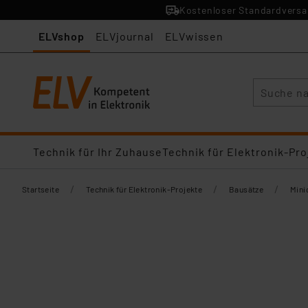
Kostenloser Standardversan
ELVshop
ELVjournal
ELVwissen
Suche
Technik für Ihr Zuhause
Technik für Elektronik-Pro
/
/
/
Startseite
Technik für Elektronik-Projekte
Bausätze
Mini