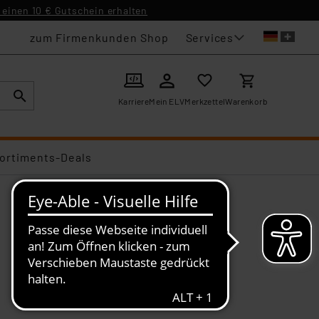
einen 10 € Gutschein erhalten
Services
zum Firmenkunden Shop
Karriere
Mein ELV
Merkzettel
Warenkorb
ortiments-Deals