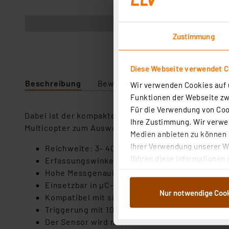
Abbildung ähnlich
Zustimmung
Diese Webseite verwendet C
Beschreibung
Bewertung
Lieferumfang
Wir verwenden Cookies auf u
Funktionen der Webseite zwi
Für die Verwendung von Cook
Dabei ist der kompakte Sensor vielfältig einsetzb
Ihre Zustimmung. Wir verwen
Multicopter zum Ausweichen vor Hindernissen.
Medien anbieten zu können u
Ihrer Verwendung unserer We
Reichweite: 3– 400 cm, Auflösung: 1 cm
führen diese Informationen 
Erfassungswinkel: je nach Entfernung 15–45°
im Rahmen Ihrer Nutzung der
Hohe Messgenauigkeit (max. Abweichung beträg
dem Speichern und Abrufen 
Einsetzbar in µC-Systemen wie Arduino; Raspb
Nur notwendige Coo
Weiterverarbeitung für die 
Kompatibel mit sämtlichen Versionen des Ras
Abs.1a DSG-VO) zu. Eine deta
Triggerung mit 10-µs-TTL-Low-Impuls, Ausgan
Button „Ablehnen oder Einst
Der Sensor wird mit 5 V betrieben