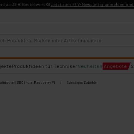
d ab 39 € Bestellwert
Jetzt zum ELV-Newsletter anmelden und 
jekte
Produktideen für Techniker
Neuheiten
Angebote
S
/
computer (SBC) - u.a. Raspberry Pi
Sonstiges Zubehör