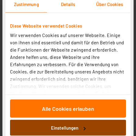
Zustimmung
Details
Über Cookies
Diese Webseite verwendet Cookies
Wir verwenden Cookies auf unserer Webseite. Einige
von ihnen sind essentiell und damit für den Betrieb und
Hama Smarte Home LED-Leuchtmittel, E27, RGBW,
die Funktionen der Webseite zwingend erforderlich.
dimmbar, WLAN, Matter
Andere helfen uns, diese Webseite und ihre
Artikel-Nr. 254319
Erfahrungen zu verbessern. Für die Verwendung von
10,99 €
Cookies, die zur Bereitstellung unseres Angebots nicht
zwingend erforderlich sind, benötigen wir Ihre
Statt
14,40 € **
Zustimmung. Wir verwenden solche Cookies, um
inkl. MwSt.
Produktdatenblatt
Informationen zu Versandkosten
Inhalte und Anzeigen zu personalisieren, Funktionen
für soziale Medien anbieten zu können und die Zugriffe
Alle Cookies erlauben
auf unsere Website zu analysieren. Außerdem geben
wir Informationen zu Ihrer Verwendung unserer Website
an unsere Partner für soziale Medien, Werbung und
Einstellungen
Analysen weiter. Unsere Partner führen diese