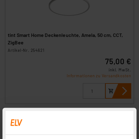
tint Smart Home Deckenleuchte, Amela, 50 cm, CCT,
ZigBee
Artikel-Nr. 254621
75,00 €
inkl. MwSt.
Informationen zu Versandkosten