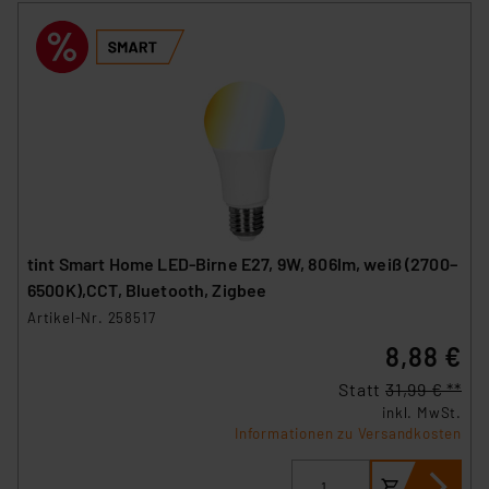
Unsere Kooperation mit diesen Dienstleistern stützt
sich auf die Standarddatenschutzklauseln der
Europäischen Kommission sowie einer eigenen
Beurteilung der mit der Datenübermittlung,
insbesondere der Art der übermittelten Daten,
verbundenen Risiken.“
Impressum
|
Datenschutzerklärung
tint Smart Home LED-Birne E27, 9W, 806lm, weiß (2700–
6500K),CCT, Bluetooth, Zigbee
Artikel-Nr. 258517
8,88 €
Statt
31,99 € **
inkl. MwSt.
Informationen zu Versandkosten