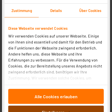
Zustimmung
Details
Über Cookies
Diese Webseite verwendet Cookies
tint Smart Home Tischleuchte Dalia, black, RGBWW,
Wir verwenden Cookies auf unserer Webseite. Einige
ZigBee
von ihnen sind essentiell und damit für den Betrieb und
die Funktionen der Webseite zwingend erforderlich.
Artikel-Nr. 254615
Andere helfen uns, diese Webseite und ihre
69,95 €
Erfahrungen zu verbessern. Für die Verwendung von
Statt
81,00 € **
Cookies, die zur Bereitstellung unseres Angebots nicht
inkl. MwSt.
zwingend erforderlich sind, benötigen wir Ihre
Informationen zu Versandkosten
Zustimmung. Wir verwenden solche Cookies, um
Inhalte und Anzeigen zu personalisieren, Funktionen
für soziale Medien anbieten zu können und die Zugriffe
Alle Cookies erlauben
auf unsere Website zu analysieren. Außerdem geben
wir Informationen zu Ihrer Verwendung unserer Website
an unsere Partner für soziale Medien, Werbung und