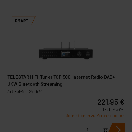
Cookies dieser Drittanbieter umfasst daher ggf. auch
die Verarbeitung Ihrer Daten in den USA gemäß Art. 49
(1) lit. a DSGVO. Nähere Infos zu diesen Drittanbietern
und zu der jeweiligen Datenübermittlung erhalten Sie in
der Datenschutzerklärung. Für die USA besteht kein
Angemessenheitsbeschluss der EU. Dies bedeutet,
dass die USA als Land mit unzureichendem
Datenschutz nach EU-Standards eingestuft wird. So
besteht etwa das Risiko, dass US-Behörden
personenbezogene Daten in
Überwachungsprogrammen verarbeiten, ohne dass
TELESTAR HiFi‑Tuner TOP 500, Internet Radio DAB+
hiergegen Klagemöglichkeiten für Europäer bestehen.
UKW Bluetooth Streaming
Unsere Kooperation mit diesen Dienstleistern stützt
Artikel-Nr. 258574
sich auf die Standarddatenschutzklauseln der
221,95 €
Europäischen Kommission sowie einer eigenen
Beurteilung der mit der Datenübermittlung,
inkl. MwSt.
Informationen zu Versandkosten
insbesondere der Art der übermittelten Daten,
verbundenen Risiken.“