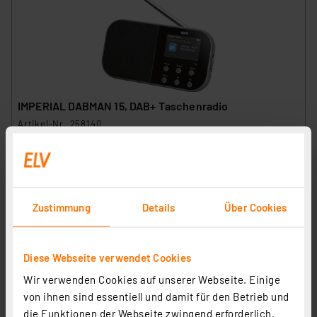
IMPERIAL DABMAN 15, DAB+ Taschenradio
Artikel-Nr. 258140
34,99 €
Statt
51,00 € **
inkl. MwSt.
Informationen zu Versandkosten
Zustimmung
Details
Über Cookies
Diese Webseite verwendet Cookies
Wir verwenden Cookies auf unserer Webseite. Einige
von ihnen sind essentiell und damit für den Betrieb und
die Funktionen der Webseite zwingend erforderlich.