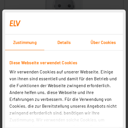
Homematic IP Smart Home Schalt-Mess-Steckdose,
Zustimmung
Details
Über Cookies
HmIP-PSM-2
Artikel-Nr. 157337
1
2
3
4
5
(61)
Diese Webseite verwendet Cookies
Wir verwenden Cookies auf unserer Webseite. Einige
49,95 €
von ihnen sind essentiell und damit für den Betrieb und
inkl. MwSt.
die Funktionen der Webseite zwingend erforderlich.
Informationen zu Versandkosten
Andere helfen uns, diese Webseite und ihre
Erfahrungen zu verbessern. Für die Verwendung von
Cookies, die zur Bereitstellung unseres Angebots nicht
zwingend erforderlich sind, benötigen wir Ihre
Zustimmung. Wir verwenden solche Cookies, um
Inhalte und Anzeigen zu personalisieren, Funktionen